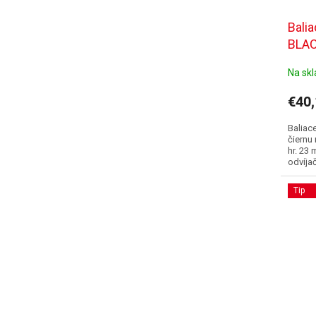
Bali
BLA
Na sk
€40
Baliac
čiernu
hr. 23
odvíjač
Tip