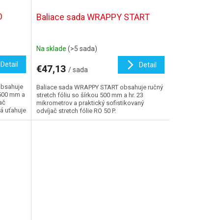
O
Baliace sada WRAPPY START
Na sklade
(>5 sada)
Detail
Detail
€47,13
/ sada
obsahuje
Baliace sada WRAPPY START obsahuje ručný
 500 mm a
stretch fóliu so šírkou 500 mm a hr. 23
ač
mikrometrov a praktický sofistikovaný
rá uťahuje
odvíjač stretch fólie RO 50 P.