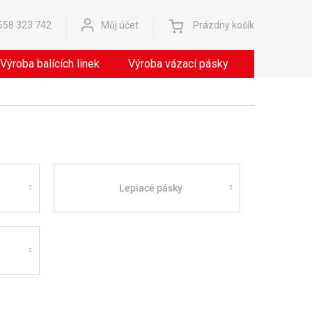
Nákupný
558 323 742
Můj účet
Prázdny košík
košík
Výroba balících linek
Výroba vázací pásky
Servis
Lepiacé pásky