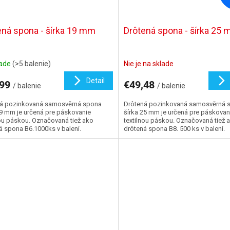
ená spona - šírka 19 mm
Drôtená spona - šírka 25
lade
(>5 balenie)
Nie je na sklade
Detail
,99
€49,48
/ balenie
/ balenie
á pozinkovaná samosvěrná spona
Drôtená pozinkovaná samosvěrná 
19 mm je určená pre páskovanie
šírka 25 mm je určená pre páskovan
nou páskou. Označovaná tiež ako
textilnou páskou. Označovaná tiež 
á spona B6.1000ks v balení.
drôtená spona B8. 500 ks v balení.