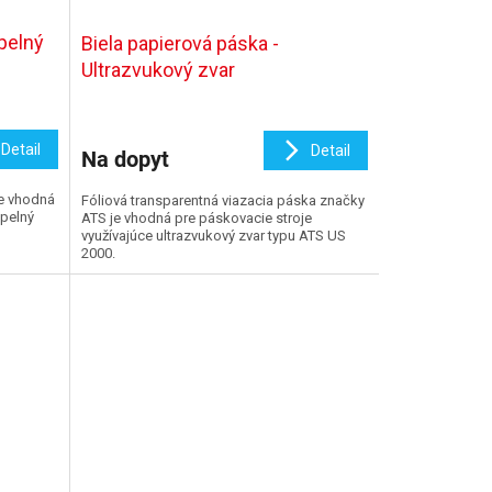
epelný
Biela papierová páska -
Ultrazvukový zvar
Detail
Detail
Na dopyt
je vhodná
Fóliová transparentná viazacia páska značky
epelný
ATS je vhodná pre páskovacie stroje
využívajúce ultrazvukový zvar typu ATS US
2000.