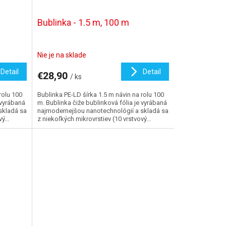
Bublinka - 1.5 m, 100 m
Nie je na sklade
Detail
Detail
€28,90
/ ks
rolu 100
Bublinka PE-LD šírka 1.5 m návin na rolu 100
 vyrábaná
m. Bublinka čiže bublinková fólia je vyrábaná
skladá sa
najmodernejšou nanotechnológií a skladá sa
ý...
z niekoľkých mikrovrstiev (10 vrstvový...