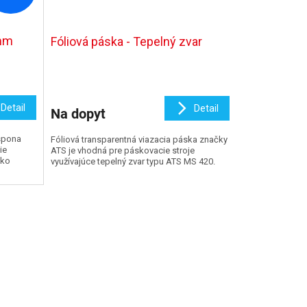
 mm
Fóliová páska - Tepelný zvar
Detail
Detail
Na dopyt
spona
Fóliová transparentná viazacia páska značky
ie
ATS je vhodná pre páskovacie stroje
ako
využívajúce tepelný zvar typu ATS MS 420.