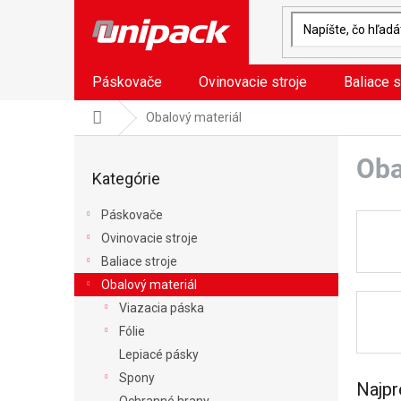
Prejsť
na
obsah
Páskovače
Ovinovacie stroje
Baliace s
Domov
Obalový materiál
B
Oba
o
Preskočiť
Kategórie
kategórie
č
n
Páskovače
ý
Ovinovacie stroje
p
a
Baliace stroje
n
Obalový materiál
e
Viazacia páska
l
Fólie
Lepiacé pásky
Spony
Najpr