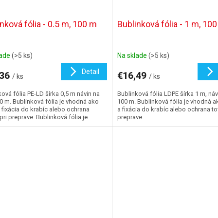
nková fólia - 0.5 m, 100 m
Bublinková fólia - 1 m, 10
lade
(>5 ks)
Na sklade
(>5 ks)
Detail
,36
€16,49
/ ks
/ ks
ová fólia PE-LD šírka 0,5 m návin na
Bublinková fólia LDPE šírka 1 m, náv
00 m. Bublinková fólia je vhodná ako
100 m. Bublinková fólia je vhodná a
a fixácia do krabíc alebo ochrana
a fixácia do krabíc alebo ochrana to
pri preprave. Bublinková fólia je
preprave.
á...