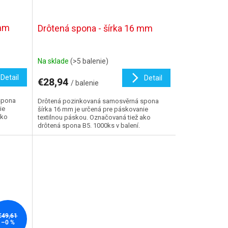
 mm
Drôtená spona - šírka 16 mm
Na sklade
(>5 balenie)
Detail
Detail
€28,94
/ balenie
spona
Drôtená pozinkovaná samosvěrná spona
ie
šírka 16 mm je určená pre páskovanie
ako
textilnou páskou. Označovaná tiež ako
drôtená spona B5. 1000ks v balení.
€49,61
–0 %