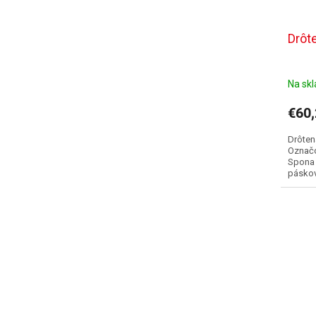
Drôt
Na sk
€60
Drôten
Označo
Spona 
páskov
balení.