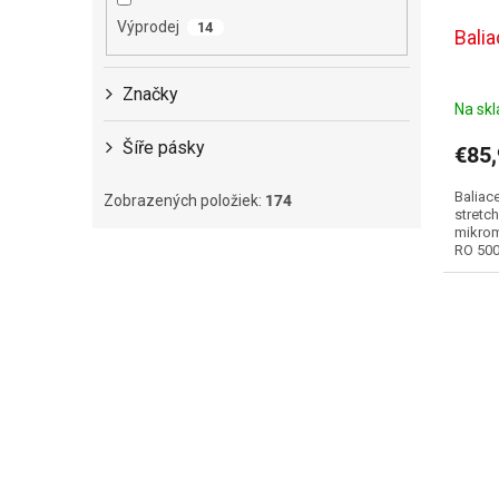
t
k
o
Výprodej
14
Bali
t
v
o
Značky
v
Na sk
Šíře pásky
€85
Baliac
Zobrazených položiek:
174
stretch
mikrome
RO 500 