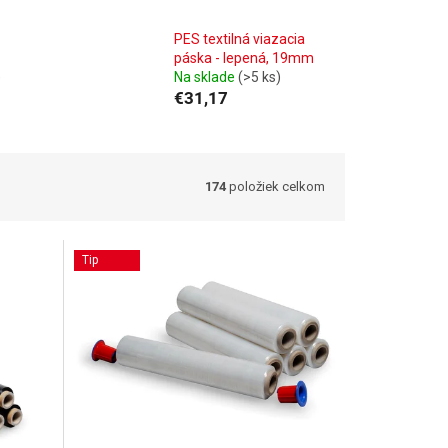
PES textilná viazacia
páska - lepená, 19mm
)
Na sklade
(>5 ks)
€31,17
174
položiek celkom
Tip