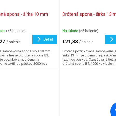
ená spona - šírka 10 mm
Drôtená spona - šírka 13
lade
(>5 balenie)
Na sklade
(>5 balenie)
Detail
,27
€21,33
/ balenie
/ balenie
á samosvorná spona šírka 10 mm.
Drôtená pozinkovaná samosvěrná 
vaná tiež ako drôtená spona B3.
šírka 13 mm je určená pre páskovan
je pozinkovaná, určená na
textilnou páskou. Označovaná tiež 
anie textilnou páskou.2000 ks v
drôtená spona B4. 1000 ks v balení.