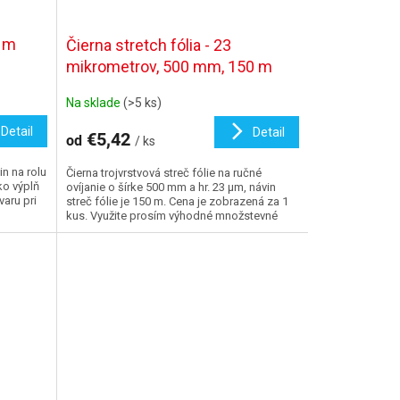
0 m
Čierna stretch fólia - 23
mikrometrov, 500 mm, 150 m
Na sklade
(>5 ks)
Detail
Detail
€5,42
od
/ ks
in na rolu
Čierna trojvrstvová streč fólie na ručné
ko výplň
ovíjanie o šírke 500 mm a hr. 23 µm, návin
varu pri
streč fólie je 150 m. Cena je zobrazená za 1
kus. Využite prosím výhodné množstevné
zľavy.