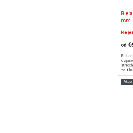
Biela
mm
Nie je
€
od
Biela n
ovíjani
stretch
za 1 k
Akce