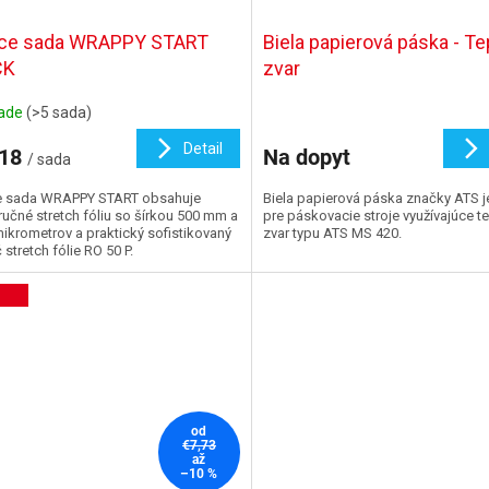
ace sada WRAPPY START
Biela papierová páska - T
CK
zvar
lade
(>5 sada)
Detail
,18
Na dopyt
/ sada
e sada WRAPPY START obsahuje
Biela papierová páska značky ATS 
 ručné stretch fóliu so šírkou 500 mm a
pre páskovacie stroje využívajúce t
 mikrometrov a praktický sofistikovaný
zvar typu ATS MS 420.
 stretch fólie RO 50 P.
od
€7,73
až
–10 %