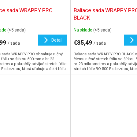
ace sada WRAPPY PRO
Baliace sada WRAPPY PR
BLACK
lade
(>5 sada)
Na sklade
(>5 sada)
Detail
,99
€85,49
/ sada
/ sada
e sada WRAPPY PRO obsahuje ručný
Baliace sada WRAPPY PRO BLACK 
 fóliu so šírkou 500 mm a hr. 23
čiernu ručné stretch fóliu so šírkou
trov a pokročilý odvíjač stretch fólie
hr. 23 mikrometrov a pokročilý odvíj
E s brzdou, ktorá uťahuje a šetrí fóliu.
stretch fólie RO 500 E s brzdou, kto
a...