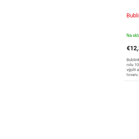
Bubli
Na sk
€12
Bublink
rolu 1
výplň 
tovaru 
vyrában