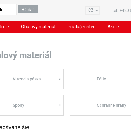
Hľadať
CZ
tel.:
+420
troje
Obalový materiál
Príslušenstvo
Akcie
lový materiál
Viazacia páska
Fólie
Spony
Ochranné hrany
edávanejšie