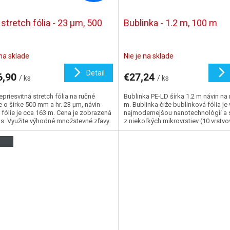
 stretch fólia - 23 µm, 500
Bublinka - 1.2 m, 100 m
 na sklade
Nie je na sklade
Detail
6,90
€27,24
/ ks
/ ks
epriesvitná stretch fólia na ručné
Bublinka PE-LD šírka 1.2 m návin na 
e o šírke 500 mm a hr. 23 µm, návin
m. Bublinka čiže bublinková fólia je
 fólie je cca 163 m. Cena je zobrazená
najmodernejšou nanotechnológií a 
us. Využite výhodné množstevné zľavy.
z niekoľkých mikrovrstiev (10 vrstvov