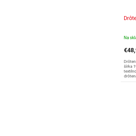
Drôt
Na sk
€48
Drôten
šírka 
textil
drôten