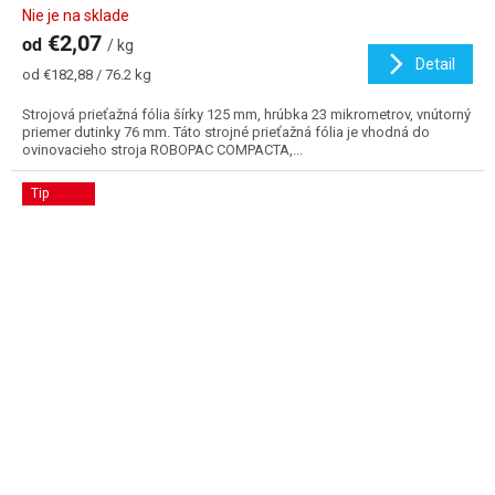
Nie je na sklade
€2,07
od
/ kg
Detail
Jednotková
od €182,88 / 76.2 kg
cena:
Strojová prieťažná fólia šírky 125 mm, hrúbka 23 mikrometrov, vnútorný
priemer dutinky 76 mm. Táto strojné prieťažná fólia je vhodná do
ovinovacieho stroja ROBOPAC COMPACTA,...
Tip