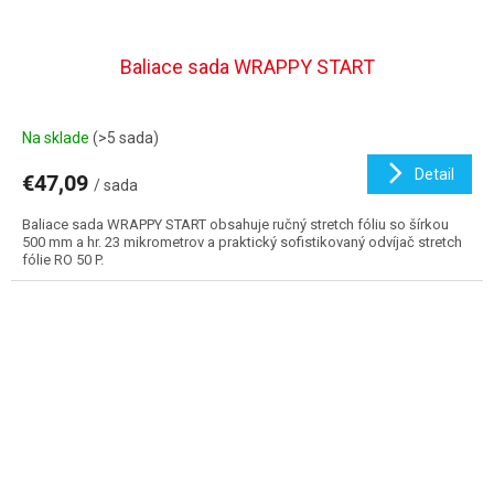
Baliace sada WRAPPY START
Na sklade
(>5 sada)
Detail
€47,09
/ sada
Baliace sada WRAPPY START obsahuje ručný stretch fóliu so šírkou
500 mm a hr. 23 mikrometrov a praktický sofistikovaný odvíjač stretch
fólie RO 50 P.