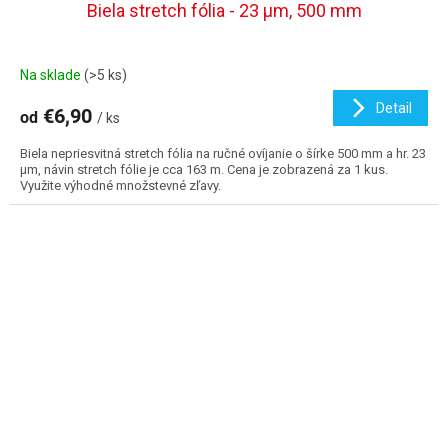
Biela stretch fólia - 23 µm, 500 mm
Na sklade
(>5 ks)
Detail
€6,90
od
/ ks
Biela nepriesvitná stretch fólia na ručné ovíjanie o šírke 500 mm a hr. 23
µm, návin stretch fólie je cca 163 m. Cena je zobrazená za 1 kus.
Využite výhodné množstevné zľavy.