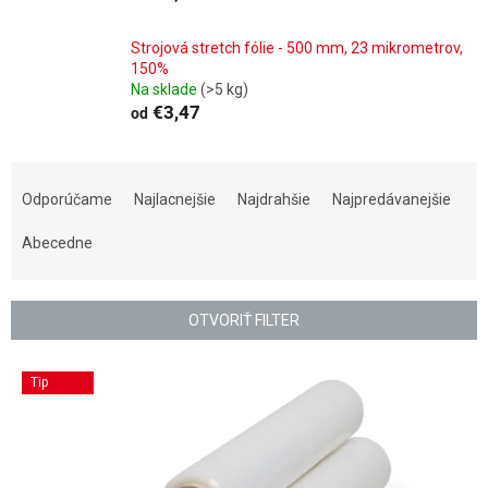
Strojová stretch fólie - 500 mm, 23 mikrometrov,
150%
Na sklade
(>5 kg)
€3,47
od
R
a
Odporúčame
Najlacnejšie
Najdrahšie
Najpredávanejšie
d
e
Abecedne
n
i
e
OTVORIŤ FILTER
p
r
V
Tip
o
ý
d
p
u
i
k
s
t