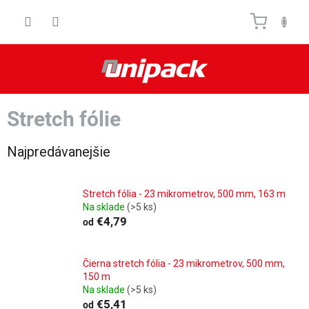
Prejsť
Nákupn
na
obsah
košík
Stretch fólie
Najpredávanejšie
Stretch fólia - 23 mikrometrov, 500 mm, 163 m
Na sklade
(>5 ks)
€4,79
od
Čierna stretch fólia - 23 mikrometrov, 500 mm,
150 m
Na sklade
(>5 ks)
€5,41
od