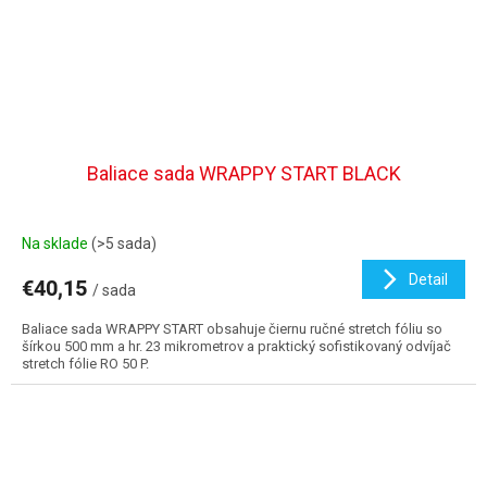
Baliace sada WRAPPY START BLACK
Na sklade
(>5 sada)
Detail
€40,15
/ sada
Baliace sada WRAPPY START obsahuje čiernu ručné stretch fóliu so
šírkou 500 mm a hr. 23 mikrometrov a praktický sofistikovaný odvíjač
stretch fólie RO 50 P.