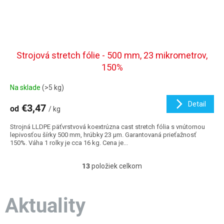
Strojová stretch fólie - 500 mm, 23 mikrometrov,
150%
Na sklade
(>5 kg)
Detail
€3,47
od
/ kg
Strojná LLDPE päťvrstvová koextrúzna cast stretch fólia s vnútornou
lepivosťou šírky 500 mm, hrúbky 23 µm. Garantovaná prieťažnosť
150%. Váha 1 rolky je cca 16 kg. Cena je...
13
položiek celkom
O
v
l
á
Aktuality
d
a