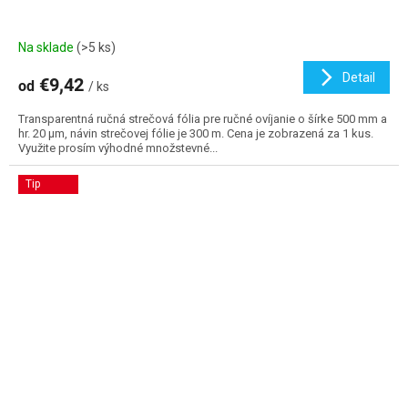
Na sklade
(>5 ks)
Detail
€9,42
od
/ ks
Transparentná ručná strečová fólia pre ručné ovíjanie o šírke 500 mm a
hr. 20 µm, návin strečovej fólie je 300 m. Cena je zobrazená za 1 kus.
Využite prosím výhodné množstevné...
Tip