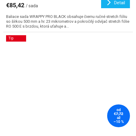
Detail
€85,42
/ sada
Baliace sada WRAPPY PRO BLACK obsahuje čiernu ručné stretch fóliu
so šírkou 500 mm a hr. 23 mikrometrov a pokročilý odvíjač stretch fólie
RO 500 E s brzdou, ktorá uťahuje a...
Tip
od
€7,72
až
–10 %