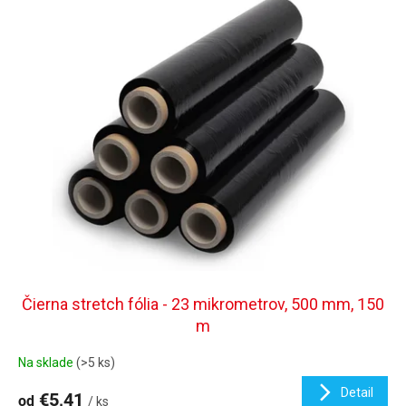
Čierna stretch fólia - 23 mikrometrov, 500 mm, 150
m
Na sklade
(>5 ks)
Detail
€5,41
od
/ ks