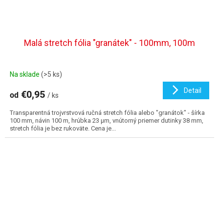
Malá stretch fólia "granátek" - 100mm, 100m
Na sklade
(>5 ks)
Detail
€0,95
od
/ ks
Transparentná trojvrstvová ručná stretch fólia alebo "granátok" - šírka
100 mm, návin 100 m, hrúbka 23 µm, vnútorný priemer dutinky 38 mm,
stretch fólia je bez rukoväte. Cena je...