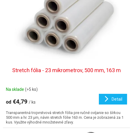
p
o
r
v
o
d
u
k
t
o
v
Stretch fólia - 23 mikrometrov, 500 mm, 163 m
Na sklade
(>5 ks)
Detail
€4,79
od
/ ks
Transparentná trojvrstvová stretch fólia pre ručné ovíjanie so šírkou
500 mm a hr. 23 µm, návin stretch fólie 163 m. Cena je zobrazená za 1
kus. Využite výhodné množstevné zľavy.