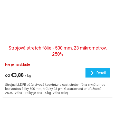
Strojová stretch fólie - 500 mm, 23 mikrometrov,
250%
Nie je na sklade
Detail
€3,88
od
/ kg
Strojná LLDPE päťvrstvová koextrúzna cast stretch fólia s vnútornou
lepivosťou šírky 500 mm, hrúbky 23 µm. Garantovaná prieťažnosť
250%. Váha 1 rolky je cca 16 kg. Váha celej...