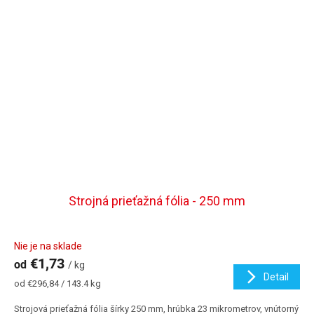
Strojná prieťažná fólia - 250 mm
Nie je na sklade
€1,73
od
/ kg
Detail
Jednotková
od €296,84 / 143.4 kg
cena:
Strojová prieťažná fólia šírky 250 mm, hrúbka 23 mikrometrov, vnútorný