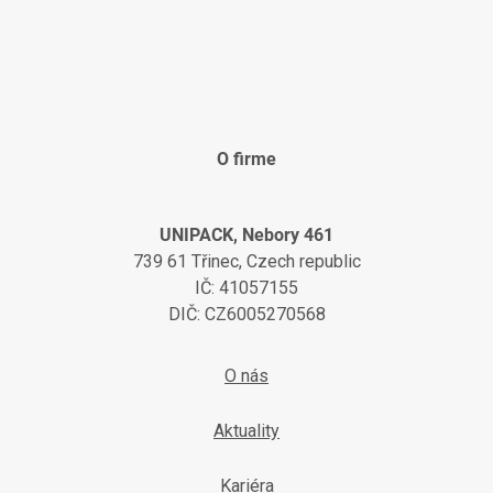
O firme
UNIPACK, Nebory 461
739 61 Třinec, Czech republic
IČ: 41057155
DIČ: CZ6005270568
O nás
Aktuality
Kariéra