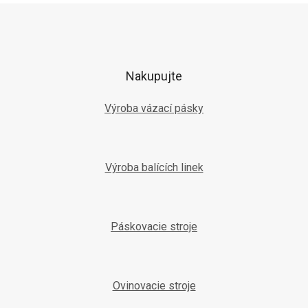
c
Z
i
á
e
p
p
ä
r
t
v
Nakupujte
k
i
y
e
Výroba vázací pásky
v
ý
p
i
s
Výroba balících linek
u
Páskovacie stroje
Ovinovacie stroje