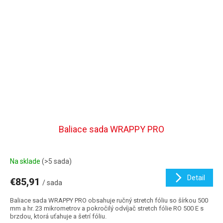
Baliace sada WRAPPY PRO
Na sklade
(>5 sada)
Detail
€85,91
/ sada
Baliace sada WRAPPY PRO obsahuje ručný stretch fóliu so šírkou 500
mm a hr. 23 mikrometrov a pokročilý odvíjač stretch fólie RO 500 E s
brzdou, ktorá uťahuje a šetrí fóliu.