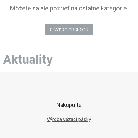
Môžete sa ale pozrieť na ostatné kategórie.
SPÄŤ DO OBCHODU
Aktuality
Z
á
p
ä
t
Nakupujte
i
e
Výroba vázací pásky