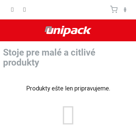
Prejsť
Nákupn
na
obsah
košík
Stoje pre malé a citlivé
produkty
Produkty ešte len pripravujeme.