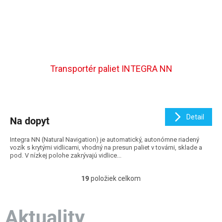
Transportér paliet INTEGRA NN
Detail
Na dopyt
Integra NN (Natural Navigation) je automatický, autonómne riadený
vozík s krytými vidlicami, vhodný na presun paliet v továrni, sklade a
pod. V nízkej polohe zakrývajú vidlice...
19
položiek celkom
O
v
l
á
Aktuality
d