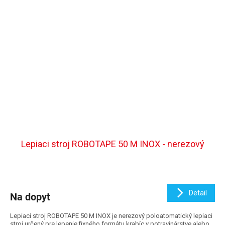
Lepiaci stroj ROBOTAPE 50 M INOX - nerezový
Detail
Na dopyt
Lepiaci stroj ROBOTAPE 50 M INOX je nerezový poloatomatický lepiaci
stroj určený pre lepenie fixného formátu krabíc v potravinárstve alebo