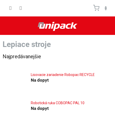
Prejsť
Nákupn
na
obsah
košík
Lepiace stroje
Najpredávanejšie
Lisovacie zariadenie Robopac RECYCLE
Na dopyt
Robotická ruka COBOPAC PAL 10
Na dopyt