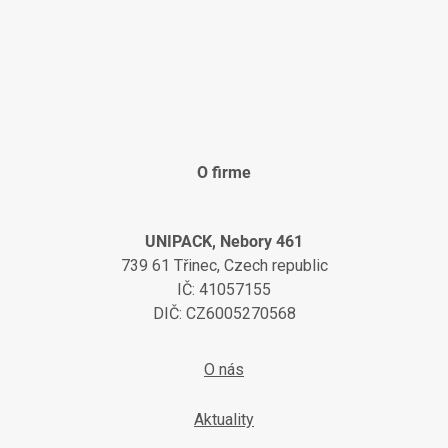
O firme
UNIPACK, Nebory 461
739 61 Třinec, Czech republic
IČ: 41057155
DIČ: CZ6005270568
O nás
Aktuality