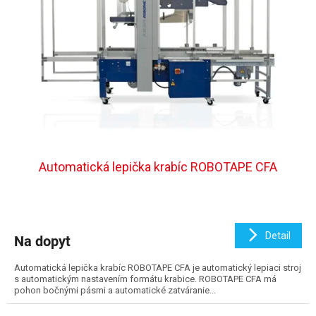
p
o
r
v
o
d
u
k
t
o
v
Automatická lepička krabíc ROBOTAPE CFA
Detail
Na dopyt
Automatická lepička krabíc ROBOTAPE CFA je automatický lepiaci stroj
s automatickým nastavením formátu krabice. ROBOTAPE CFA má
pohon bočnými pásmi a automatické zatváranie...