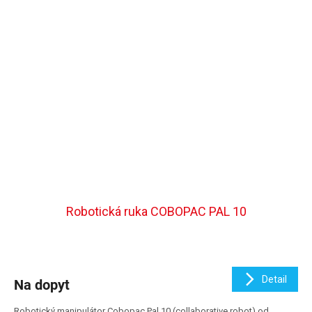
Robotická ruka COBOPAC PAL 10
Detail
Na dopyt
Robotický manipulátor Cobopac Pal 10 (collaborative robot) od