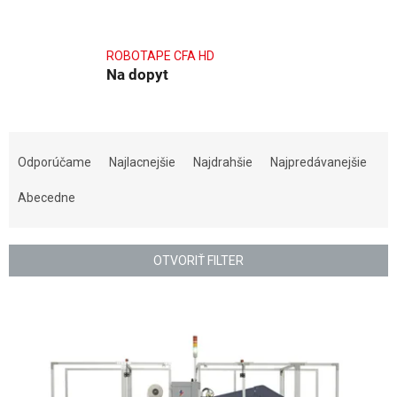
ROBOTAPE CFA HD
Na dopyt
R
a
Odporúčame
Najlacnejšie
Najdrahšie
Najpredávanejšie
d
e
Abecedne
n
i
e
OTVORIŤ FILTER
p
r
V
o
ý
d
p
u
i
k
s
t