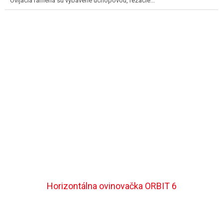
Ovíjacia ramená sú vybavené úchopovou, rezacie...
Horizontálna ovinovačka ORBIT 6