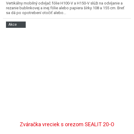
Vertikálny mobilný odvíjač fólie H100-V a H150-V slúži na odvíjanie a
rezanie bublinkovej a inej fólie alebo papiera šírky 108 a 155 cm. Breť
sa dá po opotrebení otočiť alebo...
Akce
Zváračka vreciek s orezom SEALIT 20-O