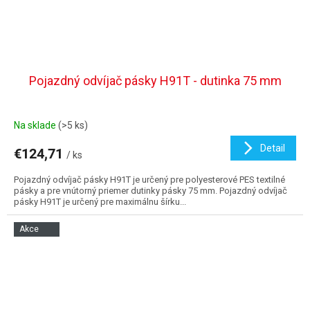
Pojazdný odvíjač pásky H91T - dutinka 75 mm
Na sklade
(>5 ks)
Detail
€124,71
/ ks
Pojazdný odvíjač pásky H91T je určený pre polyesterové PES textilné
pásky a pre vnútorný priemer dutinky pásky 75 mm. Pojazdný odvíjač
pásky H91T je určený pre maximálnu šírku...
Akce