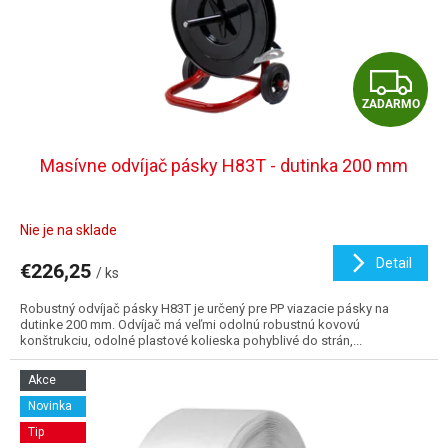
Z
ZADARMO
A
D
Masívne odvíjač pásky H83T - dutinka 200 mm
A
Nie je na sklade
R
Detail
€226,25
/ ks
M
Robustný odvíjač pásky H83T je určený pre PP viazacie pásky na
O
dutinke 200 mm. Odvíjač má veľmi odolnú robustnú kovovú
konštrukciu, odolné plastové kolieska pohyblivé do strán,...
Akce
Novinka
Tip