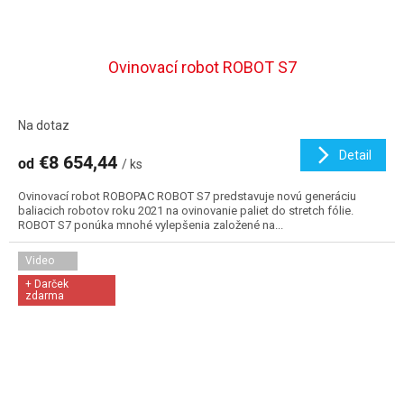
Ovinovací robot ROBOT S7
Na dotaz
Detail
€8 654,44
od
/ ks
Ovinovací robot ROBOPAC ROBOT S7 predstavuje novú generáciu
baliacich robotov roku 2021 na ovinovanie paliet do stretch fólie.
ROBOT S7 ponúka mnohé vylepšenia založené na...
Video
+ Darček
zdarma