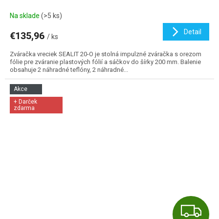
Na sklade
(>5 ks)
Detail
€135,96
/ ks
Zváračka vreciek SEALIT 20-O je stolná impulzné zváračka s orezom
fólie pre zváranie plastových fólií a sáčkov do šírky 200 mm. Balenie
obsahuje 2 náhradné teflóny, 2 náhradné...
Akce
+ Darček
zdarma
Z