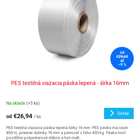
od
€29,63
až
–9 %
PES textilná viazacia páska lepená - šírka 16mm
Na sklade
(>5 ks)
Detail
€26,94
od
/ ks
PES textilná viazacia páska lepená šírky 16 mm. PES páska má návin
850 m, priemer dutinky 76 mm a pevnosť v ťahu 450 kg. Pásku tvorí
pozdĺžne polyesterové vlákno a hot-melt...