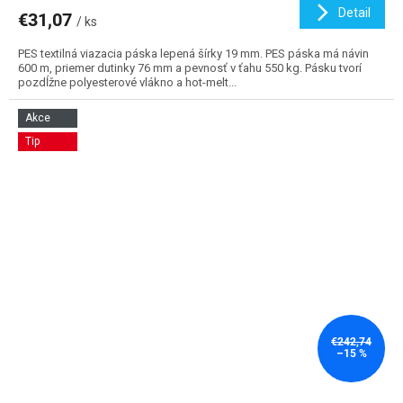
Detail
€31,07
/ ks
PES textilná viazacia páska lepená šírky 19 mm. PES páska má návin
600 m, priemer dutinky 76 mm a pevnosť v ťahu 550 kg. Pásku tvorí
pozdĺžne polyesterové vlákno a hot-melt...
Akce
Tip
€242,74
–15 %