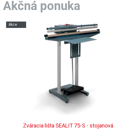
A
Akčná ponuka
C
K
Akce
Zváracia lišta SEALIT 75-S - stojanová