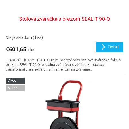
Stolová zváračka s orezom SEALIT 90-O
Nie je skladom
(1 ks)
Detail
€601,65
/ ks
II. AKOSŤ - KOZMETICKÉ CHYBY - odreté rohy Stolová zváračka fólie s
orezom SEALIT 90-O je stolná zváračka s väčšou kapacitou
transformátora a extra dlhým ramenom na zváranie...
Akce
Video