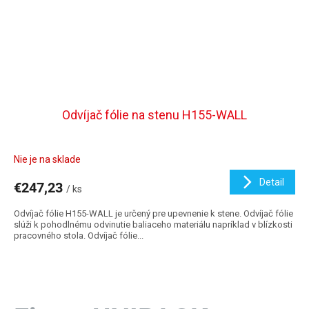
Odvíjač fólie na stenu H155-WALL
Nie je na sklade
Detail
€247,23
/ ks
Odvíjač fólie H155-WALL je určený pre upevnenie k stene. Odvíjač fólie
slúži k pohodlnému odvinutie baliaceho materiálu napríklad v blízkosti
pracovného stola. Odvíjač fólie...