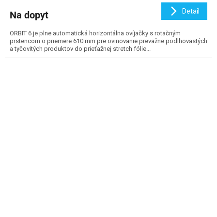
Detail
Na dopyt
ORBIT 6 je plne automatická horizontálna ovíjačky s rotačným
prstencom o priemere 610 mm pre ovinovanie prevažne podlhovastých
a tyčovitých produktov do prieťažnej stretch fólie...