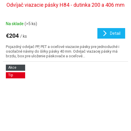
Odvíjač viazacie pásky H84 - dutinka 200 a 406 mm
Na sklade
(>5 ks)
Detail
€204
/ ks
Pojazdný odvíjač PP, PET a oceľové viazacie pásky pre jednoduché i
oscilačné náviny do šírky pásky 40 mm. Odvíjač viazacej pásky má
brzdu, box pre uloženie páskovače a oceľové...
Akce
Tip