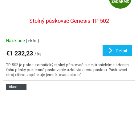
ZADARMO
A
D
Stolný páskovač Genesis TP 502
A
Na sklade
(>5 ks)
R
Detail
€1 232,23
/ ks
M
TP-502 je poloautomatický stolný páskovač s elektronickým riadením
O
ťahu pásky pre jemné páskovanie úzku viazacou páskou. Páskovací
stroj citlivo zapáskuje jemné tovaru ako sú...
Akce