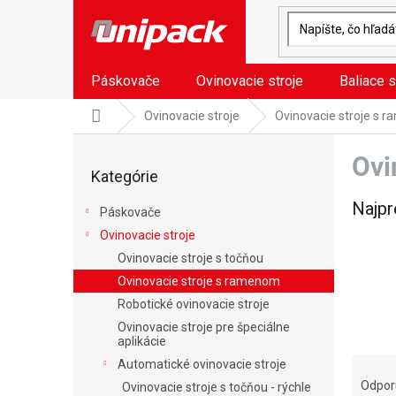
Prejsť
na
obsah
Páskovače
Ovinovacie stroje
Baliace s
Domov
Ovinovacie stroje
Ovinovacie stroje s 
B
Ovi
o
Preskočiť
Kategórie
kategórie
č
n
Najpr
Páskovače
ý
Ovinovacie stroje
p
a
Ovinovacie stroje s točňou
n
Ovinovacie stroje s ramenom
e
Robotické ovinovacie stroje
l
Ovinovacie stroje pre špeciálne
aplikácie
R
Automatické ovinovacie stroje
a
Odpo
Ovinovacie stroje s točňou - rýchle