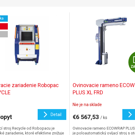
ka
Z
vacie zariadenie Robopac
Ovinovacie rameno ECO
YCLE
PLUS XL FRD
Nie je na sklade
Detail
opyt
€6 567,53
/ ks
cí stroj Recycle od Robopacu je
Ovinovacie rameno ECOWRAP PLUS
ké zariadenie, ktoré efektívne znižuje
je poloautomatický ovíjací stroj s 