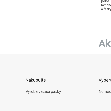
poloaut
rameno
a ťažk
Rotujú
Ak
Z
á
p
ä
t
Nakupujte
Vyber
i
e
Výroba vázací pásky
Nemec