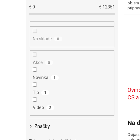
objem 
€
0
€
12351
priprav
ekologi
Na sklade
0
Akce
0
Novinka
1
Ovin
Tip
1
CS a
Video
2
Na d
Značky
Ovíjac
automa