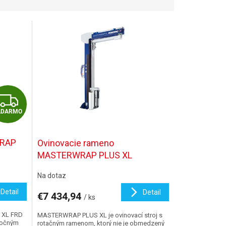
Z
ADARMO
A
D
WRAP
Ovinovacie rameno
MASTERWRAP PLUS XL
A
Na dotaz
R
Detail
Detail
€7 434,94
/ ks
M
 XL FRD
MASTERWRAP PLUS XL je ovinovací stroj s
otočným
rotačným ramenom, ktorý nie je obmedzený