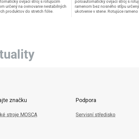
omatický ovíjací stroj s rotujúcim
poloautomatický ovíjací stroj s rotu
m určený na ovinovanie nestabilných
ramenom bez nosného stĺpu určený
ých produktov do stretch fólie.
ukotvenie v stene. Rotujúce ramen
ce rameno...
W je vhodný pre...
O
v
l
á
d
tuality
a
c
i
e
p
r
v
k
ajte značku
Podpora
y
v
ý
ké stroje MOSCA
Servisní středisko
p
i
s
u