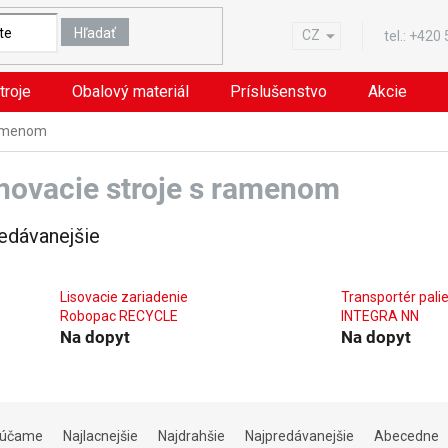
Hľadať
CZ
tel.:
+420
troje
Obalový materiál
Príslušenstvo
Akcie
ramenom
novacie stroje s ramenom
edávanejšie
Lisovacie zariadenie
Transportér palie
Robopac RECYCLE
INTEGRA NN
Na dopyt
Na dopyt
rúčame
Najlacnejšie
Najdrahšie
Najpredávanejšie
Abecedne