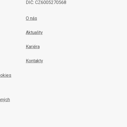
DIČ: CZ6005270568
O nás
Aktuality
Kariéra
Kontakty
ookies
bných