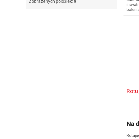
Zobrazených položiek:
9
inovat
baleni
úchopo
Rotu
Na d
Rotujú