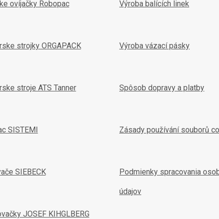
ske ovíjačky Robopac
Výroba balících linek
arske strojky ORGAPACK
Výroba vázací pásky
rske stroje ATS Tanner
Spôsob dopravy a platby
ac SISTEMI
Zásady používání souborů c
vače SIEBECK
Podmienky spracovania oso
údajov
ovačky JOSEF KIHGLBERG