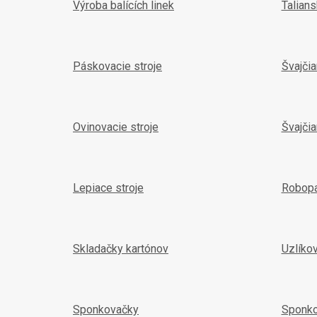
Výroba balících linek
Talian
Páskovacie stroje
Švajči
Ovinovacie stroje
Švajčia
Lepiace stroje
Robop
Skladačky kartónov
Uzlíko
Sponkovačky
Sponk