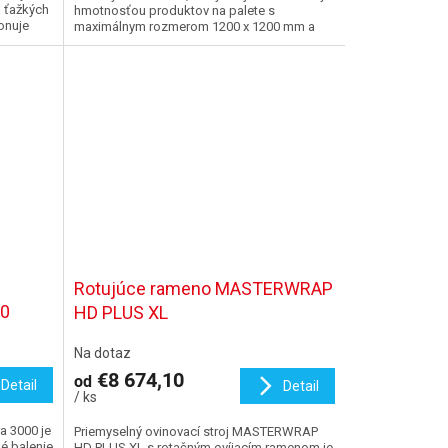
O
a ťažkých
hmotnosťou produktov na palete s
onuje
maximálnym rozmerom 1200 x 1200 mm a
výškou 2000 mm. Ovinovacie...
Rotujúce rameno MASTERWRAP
0
HD PLUS XL
Na dotaz
€8 674,10
od
Detail
Detail
/ ks
a 3000 je
Priemyselný ovinovací stroj MASTERWRAP
ké balenie
HD PLUS XL s rotačným ovíjacím ramenom je