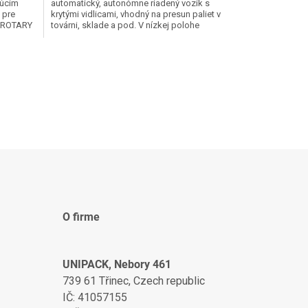
júcim
automatický, autonómne riadený vozík s
 pre
krytými vidlicami, vhodný na presun paliet v
o ROTARY
továrni, sklade a pod. V nízkej polohe
zakrývajú vidlice...
O firme
UNIPACK, Nebory 461
739 61 Třinec, Czech republic
IČ: 41057155