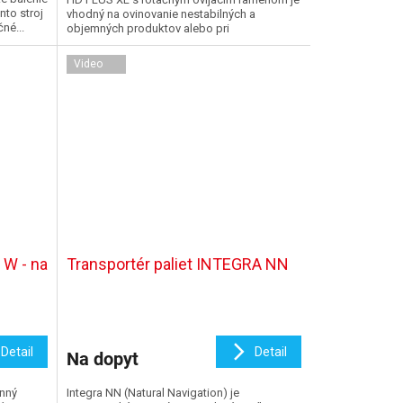
nto stroj
vhodný na ovinovanie nestabilných a
né...
objemných produktov alebo pri
obmedzenom priestore na...
Video
W - na
Transportér paliet INTEGRA NN
Detail
Detail
Na dopyt
nný
Integra NN (Natural Navigation) je