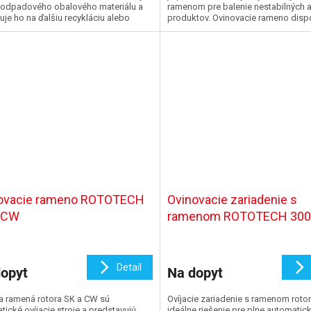
odpadového obalového materiálu a
ramenom pre balenie nestabilných 
uje ho na ďalšiu recykláciu alebo
produktov. Ovinovacie rameno disp
ckú...
pokročilým...
ovacie rameno ROTOTECH
Ovinovacie zariadenie s
 CW
ramenom ROTOTECH 300
Detail
opyt
Na dopyt
ia ramená rotora SK a CW sú
Ovíjacie zariadenie s ramenom rotor
tické ovíjacie stroje a predstavujú
ideálne riešenie pre plne automatic