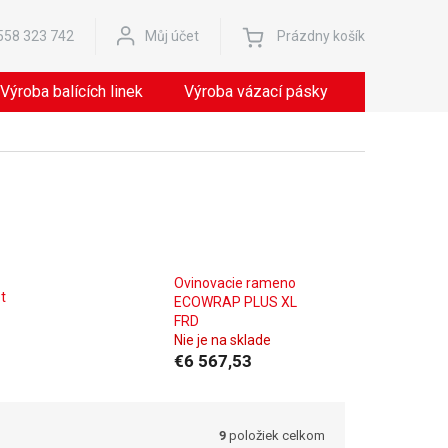
Nákupný
558 323 742
Můj účet
Prázdny košík
košík
Výroba balících linek
Výroba vázací pásky
Servis
Ovinovacie rameno
t
ECOWRAP PLUS XL
FRD
Nie je na sklade
€6 567,53
9
položiek celkom