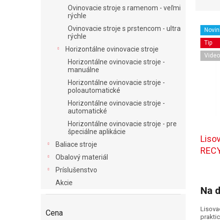
d
Ovinovacie stroje s ramenom - veľmi
e
rýchle
V
n
Ovinovacie stroje s prstencom - ultra
Novin
ý
i
rýchle
Tip
p
e
Horizontálne ovinovacie stroje
i
p
Video
Horizontálne ovinovacie stroje -
s
r
manuálne
p
o
Horizontálne ovinovacie stroje -
r
d
poloautomatické
o
u
Horizontálne ovinovacie stroje -
d
k
automatické
u
t
Horizontálne ovinovacie stroje - pre
k
o
špeciálne aplikácie
Liso
t
v
Baliace stroje
REC
o
Obalový materiál
v
Príslušenstvo
Akcie
Na d
Lisova
Cena
praktic