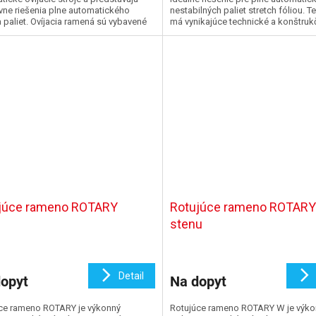
ívne riešenia plne automatického
nestabilných paliet stretch fóliou. Te
a paliet. Ovíjacia ramená sú vybavené
má vynikajúce technické a konštrukč
vou, rezacie...
júce rameno ROTARY
Rotujúce rameno ROTARY 
stenu
Detail
opyt
Na dopyt
ce rameno ROTARY je výkonný
Rotujúce rameno ROTARY W je výko