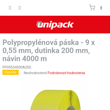
Prejsť
Nákupn
na
obsah
košík
Polypropylénová páska - 9 x
0,55 mm, dutinka 200 mm,
návin 4000 m
PP09554000A20S
Výprodej
Priemerné
Neohodnotené
Podrobnosti hodnotenia
hodnotenie
produktu
je
0,0
z
5
hviezdičiek.