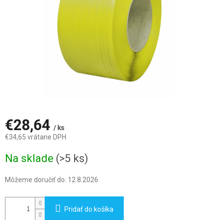
€28,64
/ ks
€34,65 vrátane DPH
Jednotková
Na sklade
(>5 ks)
cena:
Môžeme doručiť do:
12.8.2026
Pridať do košíka