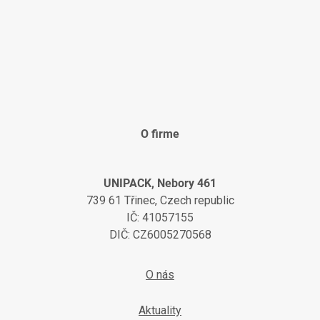
O firme
UNIPACK, Nebory 461
739 61 Třinec, Czech republic
IČ: 41057155
DIČ: CZ6005270568
O nás
Aktuality