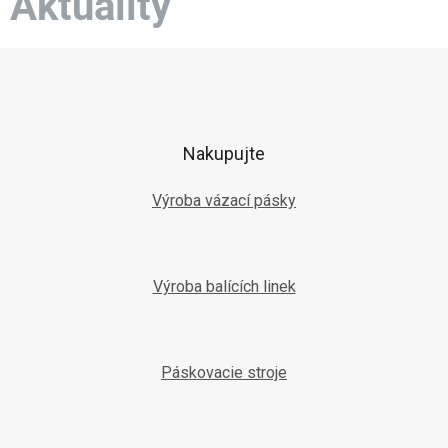
Aktuality
Z
á
p
ä
t
Nakupujte
i
e
Výroba vázací pásky
Výroba balících linek
Páskovacie stroje