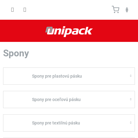
Prejsť
Nákupn
na
obsah
košík
Spony
Spony pre plastovú pásku
Spony pre oceľovú pásku
Spony pre textilnú pásku