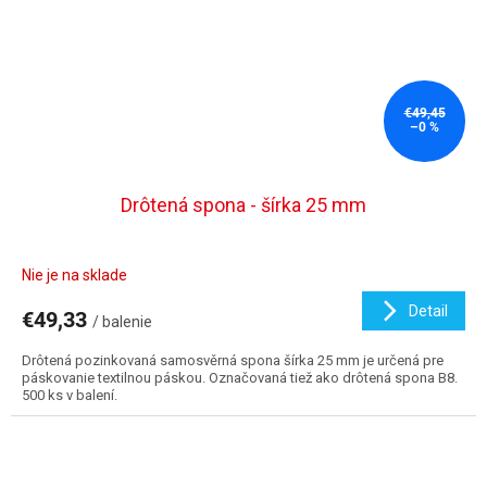
€49,45
–0 %
Drôtená spona - šírka 25 mm
Nie je na sklade
Detail
€49,33
/ balenie
Drôtená pozinkovaná samosvěrná spona šírka 25 mm je určená pre
páskovanie textilnou páskou. Označovaná tiež ako drôtená spona B8.
500 ks v balení.