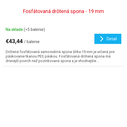
Fosfátovaná drôtená spona - 19 mm
Na sklade
(>5 balenie)
Detail
€43,44
/ balenie
Drôtená fosfátovaná samosvěrná spona šírka 19 mm je určená pre
páskovanie tkanou PES páskou. Fosfátovaná drôtená spona má
drsnejší povrch než pozinkovaná spona a je vhodnejšie...