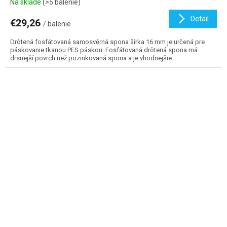
Na sklade
(>5 balenie)
Detail
€29,26
/ balenie
Drôtená fosfátovaná samosvěrná spona šírka 16 mm je určená pre
páskovanie tkanou PES páskou. Fosfátovaná drôtená spona má
drsnejší povrch než pozinkovaná spona a je vhodnejšie...