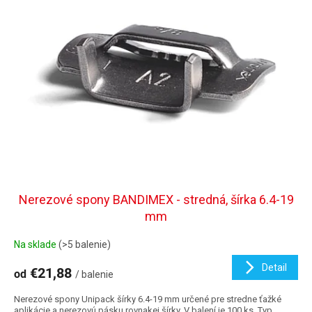
Nerezové spony BANDIMEX - stredná, šírka 6.4-19
mm
Na sklade
(>5 balenie)
Detail
€21,88
od
/ balenie
Nerezové spony Unipack šírky 6.4-19 mm určené pre stredne ťažké
aplikácie a nerezovú pásku rovnakej šírky. V balení je 100 ks. Typ