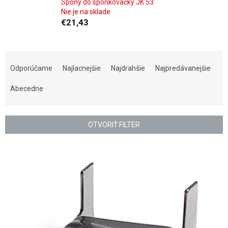
Spony do sponkovačky JK 53
Nie je na sklade
€21,43
R
a
Odporúčame
Najlacnejšie
Najdrahšie
Najpredávanejšie
d
e
Abecedne
n
i
e
OTVORIŤ FILTER
p
r
V
o
ý
d
p
u
i
k
s
t
p
o
r
v
o