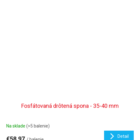
Fosfátovaná drôtená spona - 35-40 mm
Na sklade
(>5 balenie)
Detail
€58,97
/ balenie