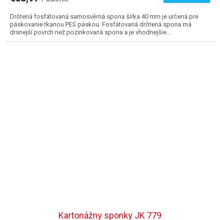
Drôtená fosfátovaná samosvěrná spona šírka 40 mm je určená pre
páskovanie tkanou PES páskou. Fosfátovaná drôtená spona má
drsnejší povrch než pozinkovaná spona a je vhodnejšie...
Kartonážny sponky JK 779