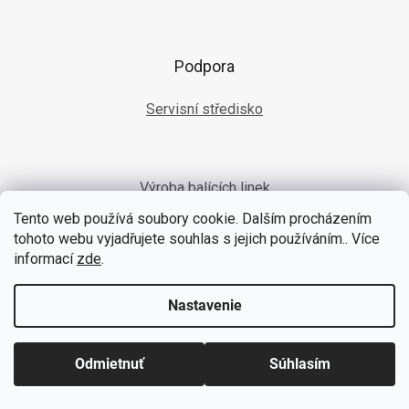
Podpora
Servisní středisko
Výroba balících linek
Tento web používá soubory cookie. Dalším procházením
tohoto webu vyjadřujete souhlas s jejich používáním.. Více
informací
zde
.
Výroba vázací pásky
Nastavenie
Spôsob dopravy a platby
Odmietnuť
Súhlasím