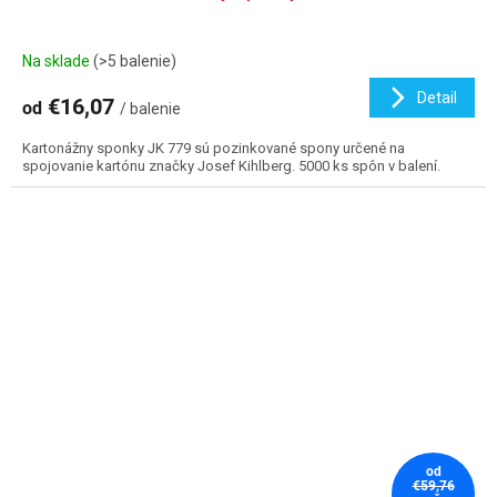
Na sklade
(>5 balenie)
Detail
€16,07
od
/ balenie
Kartonážny sponky JK 779 sú pozinkované spony určené na
spojovanie kartónu značky Josef Kihlberg. 5000 ks spôn v balení.
od
€59,76