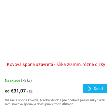
Kovová spona uzavretá - šírka 20 mm, rôzne dĺžky
Na sklade
(>5 ks)
Detail
€31,07
od
/ ks
Viazacia spona kovová, hladká vhodná pre oceľové pásky šírky 19-20
mm. Kovová spona je dostupná v troch dĺžkach.