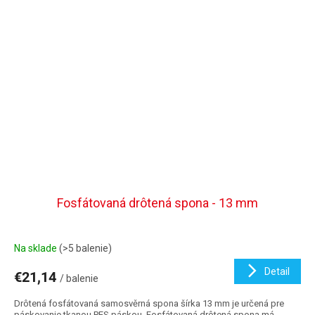
Fosfátovaná drôtená spona - 13 mm
Na sklade
(>5 balenie)
Detail
€21,14
/ balenie
Drôtená fosfátovaná samosvěrná spona šírka 13 mm je určená pre
páskovanie tkanou PES páskou. Fosfátovaná drôtená spona má