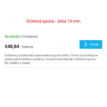
Drôtená spona - šírka 19 mm
Na sklade
(>5 balenie)
Detail
€48,84
/ balenie
Drôtená pozinkovaná samosvěrná spona šírka 19 mm je určená pre
páskovanie textilnou páskou. Označovaná tiež ako drôtená spona
B6.1000ks v balení.