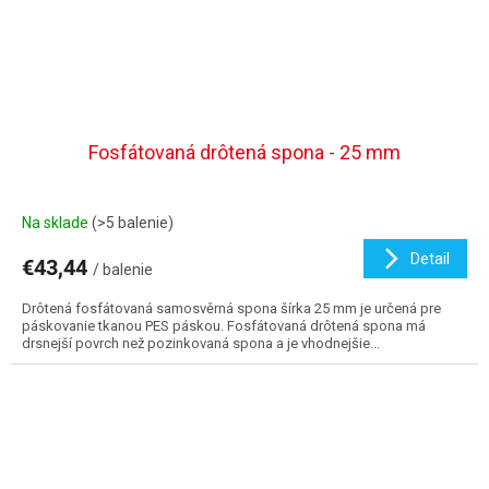
Fosfátovaná drôtená spona - 25 mm
Na sklade
(>5 balenie)
Detail
€43,44
/ balenie
Drôtená fosfátovaná samosvěrná spona šírka 25 mm je určená pre
páskovanie tkanou PES páskou. Fosfátovaná drôtená spona má
drsnejší povrch než pozinkovaná spona a je vhodnejšie...