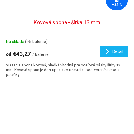
až
–32 %
Kovová spona - šírka 13 mm
Na sklade
(>5 balenie)
Detail
€43,27
od
/ balenie
Viazacia spona kovová, hladká vhodná pre oceľové pásky šírky 13
mm. Kovová spona je dostupná ako uzavretá, pootvorené alebo s
pacičky.