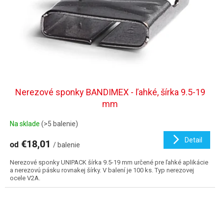
d
u
k
t
o
v
Nerezové sponky BANDIMEX - ľahké, šírka 9.5-19
mm
Na sklade
(>5 balenie)
Detail
€18,01
od
/ balenie
Nerezové sponky UNIPACK šírka 9.5-19 mm určené pre ľahké aplikácie
a nerezovú pásku rovnakej šírky. V balení je 100 ks. Typ nerezovej
ocele V2A.