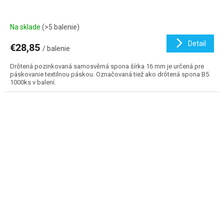
Na sklade
(>5 balenie)
Detail
€28,85
/ balenie
Drôtená pozinkovaná samosvěrná spona šírka 16 mm je určená pre
páskovanie textilnou páskou. Označovaná tiež ako drôtená spona B5.
1000ks v balení.