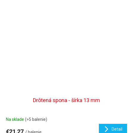
Drôtená spona - šírka 13 mm
Na sklade
(>5 balenie)
Detail
€21,27
/ balenie