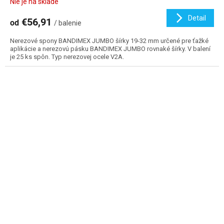
Nie je na sklade
Detail
€56,91
od
/ balenie
Nerezové spony BANDIMEX JUMBO šírky 19-32 mm určené pre ťažké
aplikácie a nerezovú pásku BANDIMEX JUMBO rovnaké šírky. V balení
je 25 ks spôn. Typ nerezovej ocele V2A.