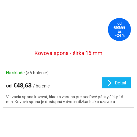
od
€53,58
až
–24 %
Kovová spona - šírka 16 mm
Na sklade
(>5 balenie)
Detail
€48,63
od
/ balenie
Viazacia spona kovová, hladká vhodná pre oceľové pásky šírky 16
mm. Kovová spona je dostupná v dvoch dĺžkach ako uzavretá.