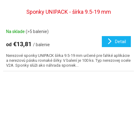
Sponky UNIPACK - šírka 9.5-19 mm
Na sklade
(>5 balenie)
Detail
€13,81
od
/ balenie
Nerezové sponky UNIPACK šírka 9.5-19 mm určené pre ľahké aplikácie
a nerezovú pásku rovnaké šírky. V balení je 100 ks. Typ nerezovej ocele
V2A. Sponky slúži ako náhrada sponiek...