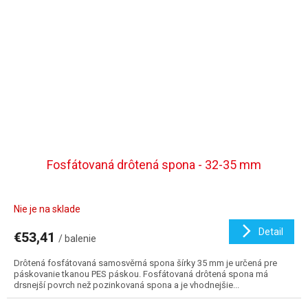
Fosfátovaná drôtená spona - 32-35 mm
Nie je na sklade
Detail
€53,41
/ balenie
Drôtená fosfátovaná samosvěrná spona šírky 35 mm je určená pre
páskovanie tkanou PES páskou. Fosfátovaná drôtená spona má
drsnejší povrch než pozinkovaná spona a je vhodnejšie...