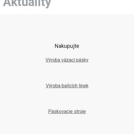
Aktuality
Z
á
p
ä
t
Nakupujte
i
e
Výroba vázací pásky
Výroba balících linek
Páskovacie stroje