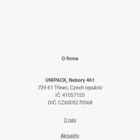
O firme
UNIPACK, Nebory 461
739 61 Třinec, Czech republic
IČ: 41057155
DIČ: CZ6005270568
O nás
Aktuality