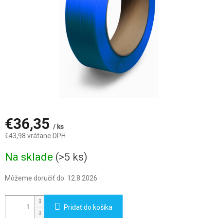
€36,35
/ ks
€43,98 vrátane DPH
Jednotková
Na sklade
(>5 ks)
cena:
Môžeme doručiť do:
12.8.2026
Pridať do košíka