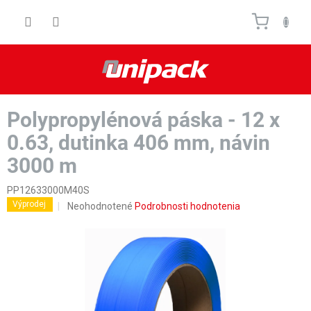
Prejsť
Nákupn
na
obsah
košík
Polypropylénová páska - 12 x
0.63, dutinka 406 mm, návin
3000 m
PP12633000M40S
Výprodej
Priemerné
Neohodnotené
Podrobnosti hodnotenia
hodnotenie
produktu
je
0,0
z
5
hviezdičiek.