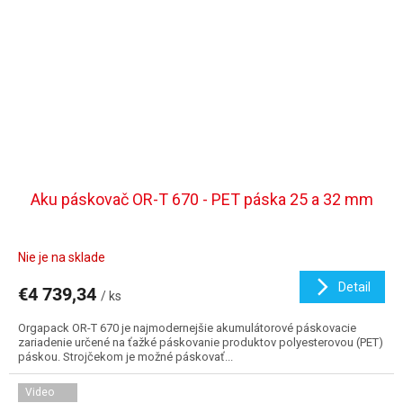
Aku páskovač OR-T 670 - PET páska 25 a 32 mm
Nie je na sklade
Detail
€4 739,34
/ ks
Orgapack OR-T 670 je najmodernejšie akumulátorové páskovacie
zariadenie určené na ťažké páskovanie produktov polyesterovou (PET)
páskou. Strojčekom je možné páskovať...
Video