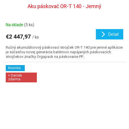
D
Aku páskovač OR-T 140 - Jemný
A
Na sklade
(5 ks)
R
Detail
€2 447,97
/ ks
M
Ručný akumulátorový páskovací strojček OR-T 140 pre jemné aplikácie
O
je súčasťou novej generácie batériovo napájaných páskovacích
strojčekov značky Orgapack na páskovanie PP...
Novinka
+ Darček
zdarma