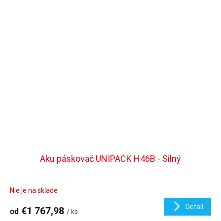
Aku páskovač UNIPACK H46B - Silný
Nie je na sklade
Detail
€1 767,98
od
/ ks