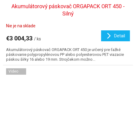
Akumulátorový páskovač ORGAPACK ORT 450 -
Silný
Nie je na sklade
Detail
€3 004,33
/ ks
Akumulátorový páskovač ORGAPACK ORT 450 je určený pre ťažké
páskovanie polypropylénovou PP alebo polyesterovou PET viazacie
páskou šírky 16 alebo 19 mm. Strojčekom možno...
Video