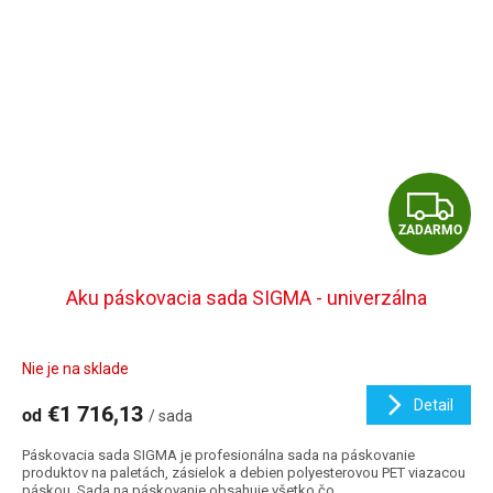
Z
ZADARMO
A
D
Aku páskovacia sada SIGMA - univerzálna
A
Nie je na sklade
R
Detail
€1 716,13
od
/ sada
M
Páskovacia sada SIGMA je profesionálna sada na páskovanie
O
produktov na paletách, zásielok a debien polyesterovou PET viazacou
páskou. Sada na páskovanie obsahuje všetko čo...