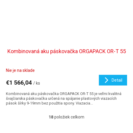
Kombinovaná aku páskovačka ORGAPACK OR-T 55
Nie je na sklade
Detail
€1 566,04
/ ks
Kombinovaná aku páskovačka ORGAPACK OR-T 55 je veľmi kvalitná
švajčiarska páskovačka určená na spájanie plastových viazacích
pások šírky 9-19mm bez použitia spony. Viazacia...
18
položiek celkom
O
v
l