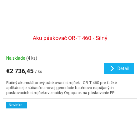
Aku páskovač OR-T 460 - Silný
Na sklade
(4 ks)
Detail
€2 736,45
/ ks
Ručný akumulátorový páskovací strojček OR-T 460 pre ťažké
aplikácie je súčasťou novej generácie batériovo napájaných
páskovacích strojčekov značky Orgapack na páskovanie PP...
Novinka