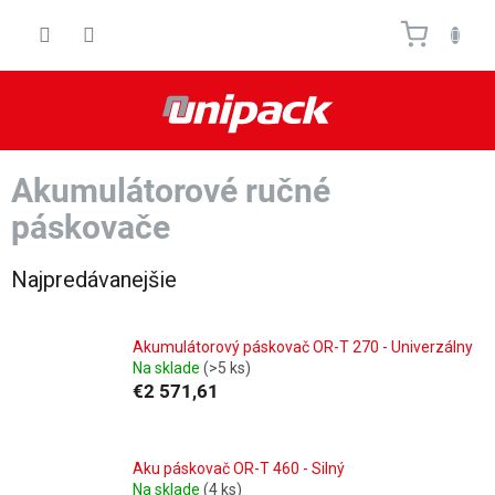
Prejsť
Nákupn
na
obsah
košík
Akumulátorové ručné
páskovače
Najpredávanejšie
Akumulátorový páskovač OR-T 270 - Univerzálny
Na sklade
(>5 ks)
€2 571,61
Aku páskovač OR-T 460 - Silný
Na sklade
(4 ks)