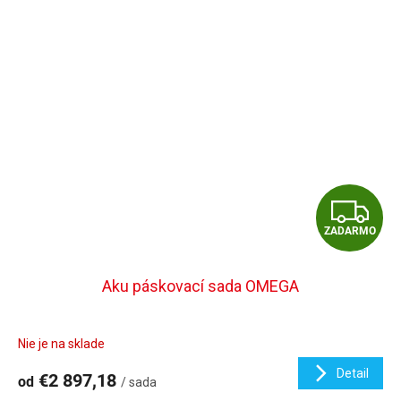
Z
ZADARMO
A
D
Aku páskovací sada OMEGA
A
Nie je na sklade
R
Detail
€2 897,18
od
/ sada
M