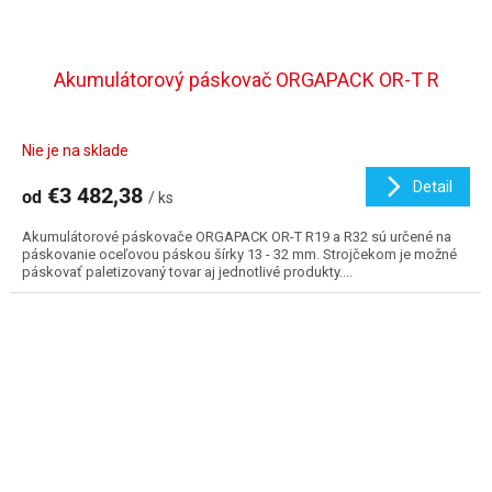
Akumulátorový páskovač ORGAPACK OR-T R
Nie je na sklade
Detail
€3 482,38
od
/ ks
Akumulátorové páskovače ORGAPACK OR-T R19 a R32 sú určené na
páskovanie oceľovou páskou šírky 13 - 32 mm. Strojčekom je možné
páskovať paletizovaný tovar aj jednotlivé produkty....