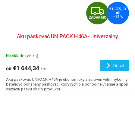
Z
€1 875,13
až
–12 %
ZADARMO
A
D
Aku páskovač UNIPACK H46A- Univerzálny
A
Na sklade
(>5 ks)
R
Detail
€1 644,34
od
/ ks
M
Aku páskovač UNIPACK H46A je ekonomický a zároveň veľmi výkonný
O
batériovo poháňaný páskovač, ktorý rýchlo a pohodlne utiahne a spojí
viazaciu pásku okolo produktu.