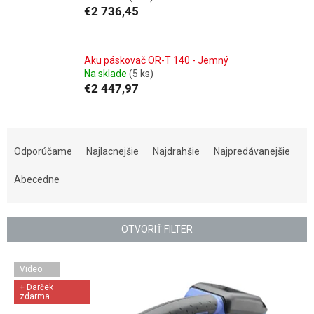
€2 736,45
Aku páskovač OR-T 140 - Jemný
Na sklade
(5 ks)
€2 447,97
R
a
Odporúčame
Najlacnejšie
Najdrahšie
Najpredávanejšie
d
e
Abecedne
n
i
e
OTVORIŤ FILTER
p
r
V
Video
o
ý
d
+ Darček
p
zdarma
u
i