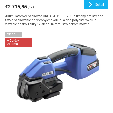
Detail
€2 715,85
/ ks
Akumulátorový páskovač ORGAPACK ORT 260 je určený pre stredne
ťažké páskovanie polypropylénovou PP alebo polyesterovou PET
viazacie páskou šírky 12 alebo 16 mm. Strojčekom možno...
Video
+ Darček
zdarma