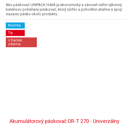
Aku páskovač UNIPACK H46A je ekonomický a zároveň veľmi výkonný
batériovo poháňaný páskovač, ktorý rýchlo a pohodlne utiahne a spojí
viazaciu pásku okolo produktu.
Novinka
Tip
+ Darček
zdarma
Akumulátorový páskovač OR-T 270 - Univerzálny