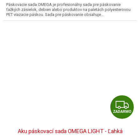
Páskovacie sada OMEGA je profesionálny sada pre páskovanie
O
ťažkých zásielok, debien alebo produktov na paletách polyesterovou
PET viazacie páskou. Sada pre páskovanie obsahuje...
Z
ZADARMO
A
D
Aku páskovací sada OMEGA LIGHT - Ľahká