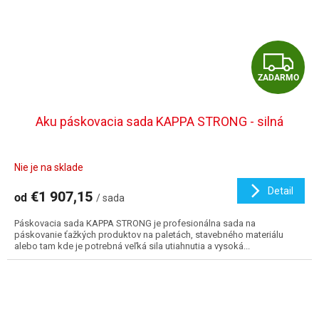
Z
ZADARMO
A
D
Aku páskovacia sada KAPPA STRONG - silná
A
Nie je na sklade
R
Detail
€1 907,15
od
/ sada
M
Páskovacia sada KAPPA STRONG je profesionálna sada na
O
páskovanie ťažkých produktov na paletách, stavebného materiálu
alebo tam kde je potrebná veľká sila utiahnutia a vysoká...