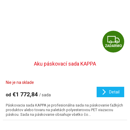
Z
ZADARMO
A
D
Aku páskovací sada KAPPA
A
Nie je na sklade
R
Detail
€1 772,84
od
/ sada
M
Páskovacia sada KAPPA je profesionálna sada na páskovanie ťažkých
O
produktov alebo tovaru na paletách polyesterovou PET viazacou
páskou. Sada na páskovanie obsahuje všetko čo...