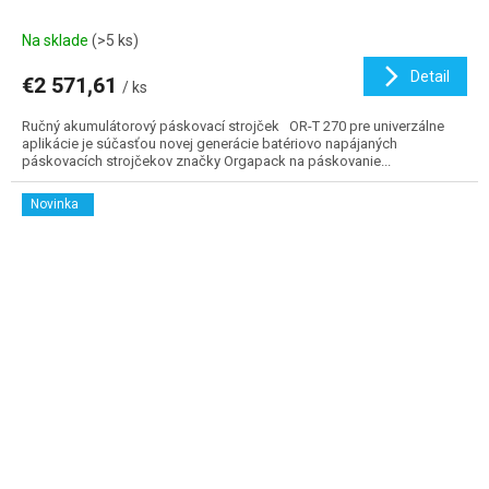
Na sklade
(>5 ks)
Detail
€2 571,61
/ ks
Ručný akumulátorový páskovací strojček OR-T 270 pre univerzálne
aplikácie je súčasťou novej generácie batériovo napájaných
páskovacích strojčekov značky Orgapack na páskovanie...
Novinka