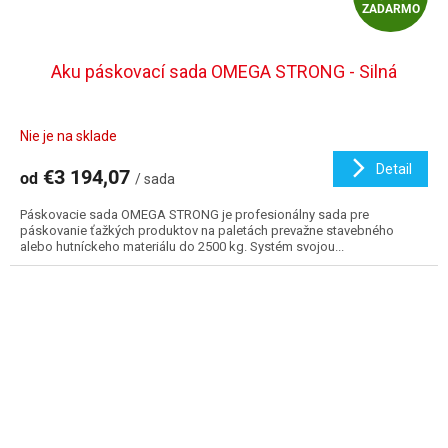
ZADARMO
A
D
Aku páskovací sada OMEGA STRONG - Silná
A
Nie je na sklade
R
Detail
€3 194,07
od
/ sada
M
Páskovacie sada OMEGA STRONG je profesionálny sada pre
O
páskovanie ťažkých produktov na paletách prevažne stavebného
alebo hutníckeho materiálu do 2500 kg. Systém svojou...