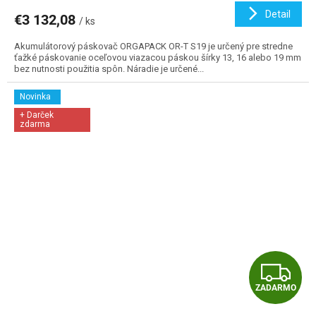
Detail
€3 132,08
/ ks
Akumulátorový páskovač ORGAPACK OR-T S19 je určený pre stredne
ťažké páskovanie oceľovou viazacou páskou šírky 13, 16 alebo 19 mm
bez nutnosti použitia spôn. Náradie je určené...
Novinka
+ Darček
zdarma
Z
ZADARMO
A