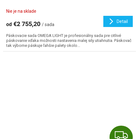
A
Nie je na sklade
R
Detail
€2 755,20
od
/ sada
M
Páskovacie sada OMEGA LIGHT je profesionálny sada pre citlivé
O
páskovanie vďaka možnosti nastavenia malej sily utiahnutia. Páskovač
tak výborne páskuje ľahšie palety okolo...
Z