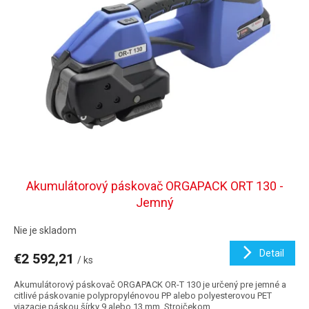
k
s
t
p
o
r
v
o
d
u
k
t
o
v
Akumulátorový páskovač ORGAPACK ORT 130 -
Jemný
Nie je skladom
Detail
€2 592,21
/ ks
Akumulátorový páskovač ORGAPACK OR-T 130 je určený pre jemné a
citlivé páskovanie polypropylénovou PP alebo polyesterovou PET
viazacie páskou šírky 9 alebo 13 mm. Strojčekom...