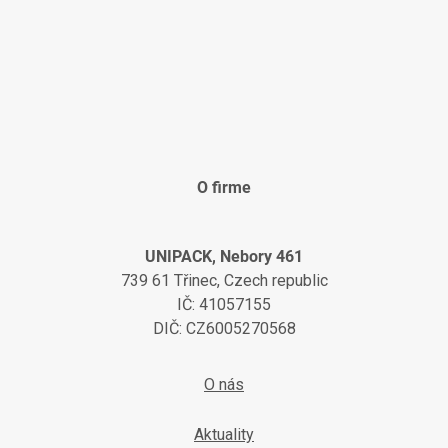
O firme
UNIPACK, Nebory 461
739 61 Třinec, Czech republic
IČ: 41057155
DIČ: CZ6005270568
O nás
Aktuality