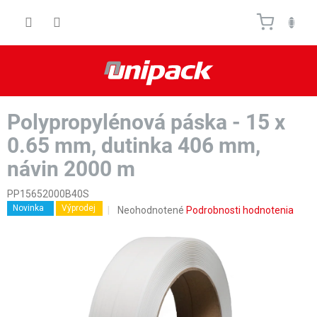
Prejsť
Nákupn
na
obsah
košík
Polypropylénová páska - 15 x
0.65 mm, dutinka 406 mm,
návin 2000 m
PP15652000B40S
Novinka
Výprodej
Priemerné
Neohodnotené
Podrobnosti hodnotenia
hodnotenie
produktu
je
0,0
z
5
hviezdičiek.