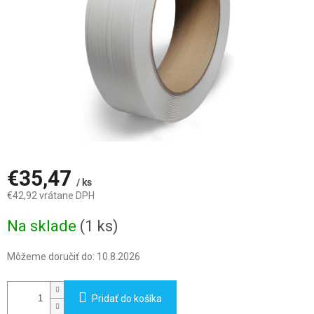
€35,47
/ ks
€42,92 vrátane DPH
Jednotková
Na sklade
(1 ks)
cena:
Môžeme doručiť do:
10.8.2026
Pridať do košíka