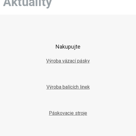
Aktuality
Z
á
p
ä
t
Nakupujte
i
e
Výroba vázací pásky
Výroba balících linek
Páskovacie stroje