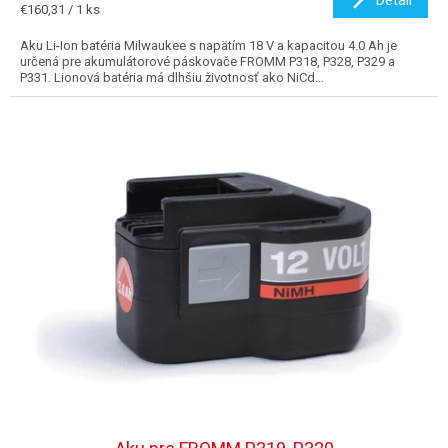
Jednotková
€160,31 / 1 ks
cena:
Aku Li-Ion batéria Milwaukee s napätím 18 V a kapacitou 4.0 Ah je
určená pre akumulátorové páskovače FROMM P318, P328, P329 a
P331. Lionová batéria má dlhšiu životnosť ako NiCd...