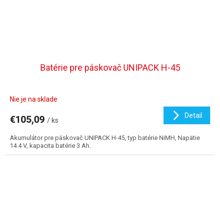
Batérie pre páskovač UNIPACK H-45
Nie je na sklade
Detail
€105,09
/ ks
Akumulátor pre páskovač UNIPACK H-45, typ batérie NiMH, Napätie
14.4 V, kapacita batérie 3 Ah.