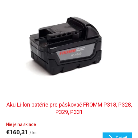
o
ý
d
p
u
i
k
s
t
p
o
r
v
o
d
u
k
t
o
v
Aku Li-lon batérie pre páskovač FROMM P318, P328,
P329, P331
Nie je na sklade
€160,31
/ ks
Detail