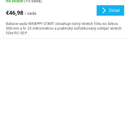
Na sklade
(>5 sada)
Detail
€46,98
/ sada
Baliace sada WRAPPY START obsahuje ručný stretch fóliu so šírkou
500 mm a hr. 23 mikrometrov a praktický sofistikovaný odvíjač stretch
fólie RO 50 P.