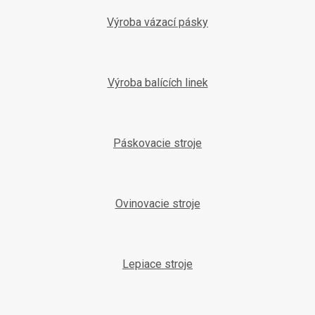
p
e
Výroba vázací pásky
i
s
u
Výroba balících linek
Páskovacie stroje
Ovinovacie stroje
Lepiace stroje