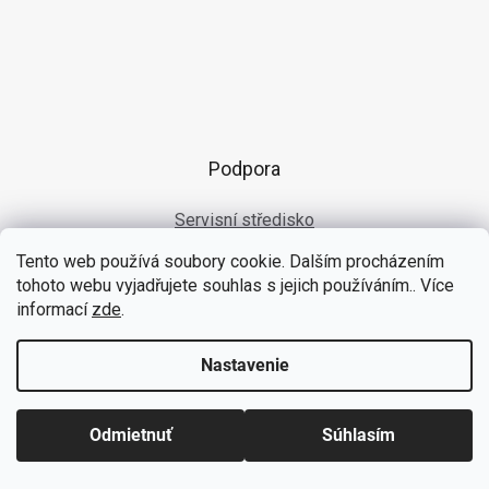
Podpora
Servisní středisko
Tento web používá soubory cookie. Dalším procházením
tohoto webu vyjadřujete souhlas s jejich používáním.. Více
informací
zde
.
Výroba balících linek
Nastavenie
Výroba vázací pásky
Odmietnuť
Súhlasím