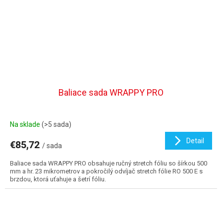
Baliace sada WRAPPY PRO
Na sklade
(>5 sada)
Detail
€85,72
/ sada
Baliace sada WRAPPY PRO obsahuje ručný stretch fóliu so šírkou 500
mm a hr. 23 mikrometrov a pokročilý odvíjač stretch fólie RO 500 E s
brzdou, ktorá uťahuje a šetrí fóliu.