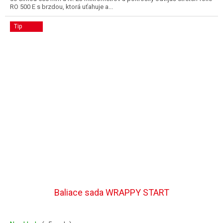
RO 500 E s brzdou, ktorá uťahuje a...
Tip
Baliace sada WRAPPY START