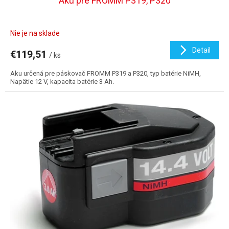
Aku pre FROMM P319, P320
Nie je na sklade
Detail
€119,51
/ ks
Aku určená pre páskovač FROMM P319 a P320, typ batérie NiMH,
Napätie 12 V, kapacita batérie 3 Ah.