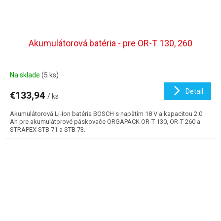
Akumulátorová batéria - pre OR-T 130, 260
Na sklade
(5 ks)
Detail
€133,94
/ ks
Akumulátorová Li-Ion batéria BOSCH s napätím 18 V a kapacitou 2.0
Ah pre akumulátorové páskovače ORGAPACK OR-T 130, OR-T 260 a
STRAPEX STB 71 a STB 73.