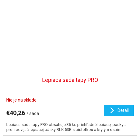
Lepiaca sada tapy PRO
Nie je na sklade
Detail
€40,26
/ sada
Lepiaca sada tapy PRO obsahuje 36 ks priehľadné lepiacej pásky a
profi odvíjač lepiacej pásky RLK 53B s pištoľkou a krytým ostrím.