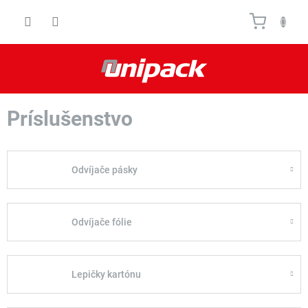
Prejsť
Nákupn
na
obsah
košík
Príslušenstvo
Odvíjače pásky
Odvíjače fólie
Lepičky kartónu