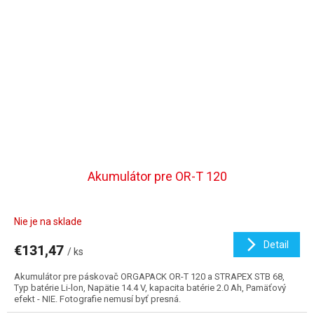
Akumulátor pre OR-T 120
Nie je na sklade
Detail
€131,47
/ ks
Akumulátor pre páskovač ORGAPACK OR-T 120 a STRAPEX STB 68,
Typ batérie Li-lon, Napätie 14.4 V, kapacita batérie 2.0 Ah, Pamäťový
efekt - NIE. Fotografie nemusí byť presná.