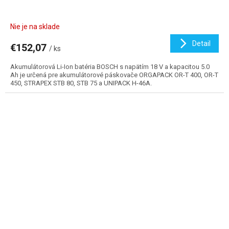
Nie je na sklade
Detail
€152,07
/ ks
Akumulátorová Li-Ion batéria BOSCH s napätím 18 V a kapacitou 5.0
Ah je určená pre akumulátorové páskovače ORGAPACK OR-T 400, OR-T
450, STRAPEX STB 80, STB 75 a UNIPACK H-46A.