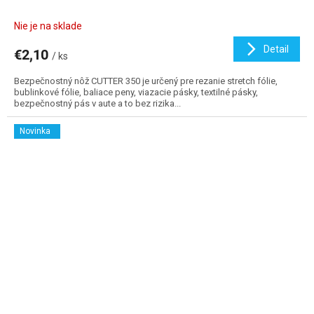
Nie je na sklade
Detail
€2,10
/ ks
Bezpečnostný nôž CUTTER 350 je určený pre rezanie stretch fólie,
bublinkové fólie, baliace peny, viazacie pásky, textilné pásky,
bezpečnostný pás v aute a to bez rizika...
Novinka