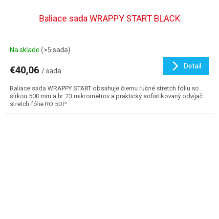
Baliace sada WRAPPY START BLACK
Na sklade
(>5 sada)
Detail
€40,06
/ sada
Baliace sada WRAPPY START obsahuje čiernu ručné stretch fóliu so
šírkou 500 mm a hr. 23 mikrometrov a praktický sofistikovaný odvíjač
stretch fólie RO 50 P.