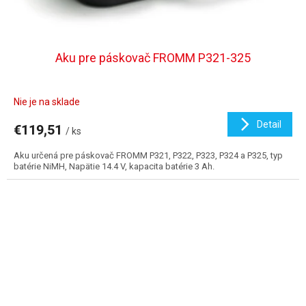
Aku pre páskovač FROMM P321-325
Nie je na sklade
Detail
€119,51
/ ks
Aku určená pre páskovač FROMM P321, P322, P323, P324 a P325, typ
batérie NiMH, Napätie 14.4 V, kapacita batérie 3 Ah.