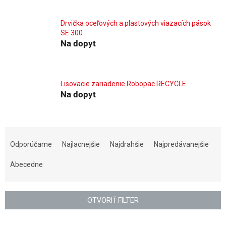
Drvička oceľových a plastových viazacích pások
SE 300
Na dopyt
Lisovacie zariadenie Robopac RECYCLE
Na dopyt
R
a
Odporúčame
Najlacnejšie
Najdrahšie
Najpredávanejšie
d
e
Abecedne
n
i
e
OTVORIŤ FILTER
p
r
V