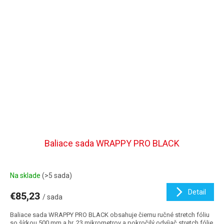
Baliace sada WRAPPY PRO BLACK
Na sklade
(>5 sada)
Detail
€85,23
/ sada
Baliace sada WRAPPY PRO BLACK obsahuje čiernu ručné stretch fóliu
so šírkou 500 mm a hr. 23 mikrometrov a pokročilý odvíjač stretch fólie