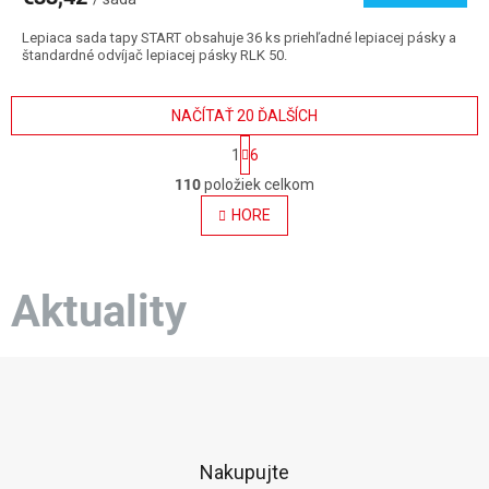
Lepiaca sada tapy START obsahuje 36 ks priehľadné lepiacej pásky a
štandardné odvíjač lepiacej pásky RLK 50.
NAČÍTAŤ 20 ĎALŠÍCH
S
1
6
t
O
r
110
položiek celkom
v
á
l
HORE
n
á
k
o
d
v
a
a
Aktuality
c
n
i
i
e
e
p
Z
r
á
v
p
k
ä
y
t
v
Nakupujte
ý
i