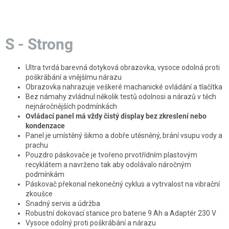
S - Strong
Ultra tvrdá barevná dotyková obrazovka, vysoce odolná proti
poškrábání a vnějšímu nárazu
Obrazovka nahrazuje veškeré machanické ovládání a tlačítka
Bez námahy zvládnul několik testů odolnosi a nárazů v těch
nejnáročnějších podmínkách
Ovládací panel má vždy čistý display bez zkreslení nebo
kondenzace
Panel je umístěný šikmo a dobře utěsněný, brání vsupu vody a
prachu
Pouzdro páskovače je tvořeno prvotřídním plastovým
recyklátem a navrženo tak aby odolávalo náročným
podmínkám
Páskovač překonal nekonečný cyklus a vytrvalost na vibrační
zkoušce
Snadný servis a údržba
Robustní dokovací stanice pro baterie 9 Ah a Adaptér 230 V
Vysoce odolný proti poškrábání a nárazu