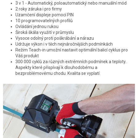
3 v 1 - Automatický, poloautomatický nebo manuální mód
2 roky záruka i pro firmy
Uzamčení displeje pomocí PIN
10 programovatelných profilů
Ovládání jednou rukou
Široká škála využití v průmyslu
Vysoce odolný proti poškrábání a nárazu
Udržuje výkon i v těch nejnáročnějších podmínkách
Režim Teach-in umožní nastavit optimální balicí cyklus pro
Váš produkt
300 000 cyklů za různých extrémních podmínek a teploty.
Aspekty které přispívají k dlouhodobému a
bezproblémovému chodu. Kvalita se vyplatí.