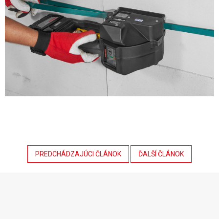
PREDCHÁDZAJÚCI ČLÁNOK
ĎALŠÍ ČLÁNOK
Z
á
p
ä