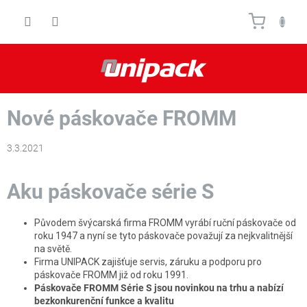
Prejsť
Nákupn
na
obsah
košík
Nové páskovače FROMM
3.3.2021
Aku páskovače série S
Původem švýcarská firma FROMM vyrábí ruční páskovače od
roku 1947 a nyní se tyto páskovače považují za nejkvalitnější
na světě.
Firma UNIPACK zajišťuje servis, záruku a podporu pro
páskovače FROMM již od roku 1991.
Páskovače FROMM Série S jsou novinkou na trhu a nabízí
bezkonkurenční funkce a kvalitu