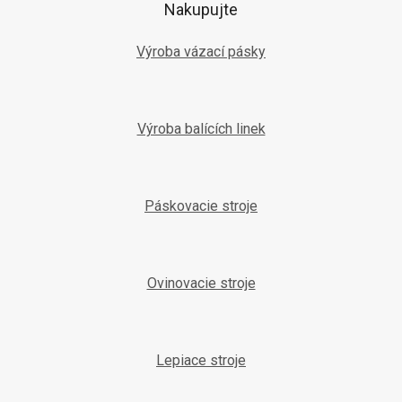
t
Nakupujte
i
e
Výroba vázací pásky
Výroba balících linek
Páskovacie stroje
Ovinovacie stroje
Lepiace stroje