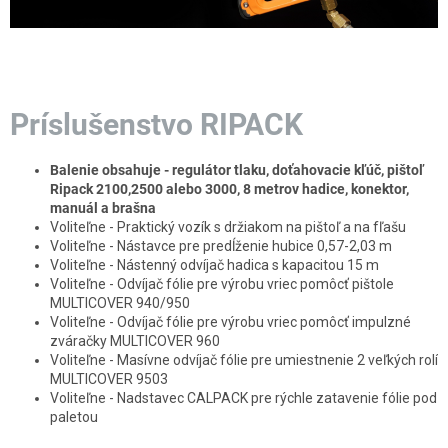
Príslušenstvo RIPACK
Balenie obsahuje - regulátor tlaku, doťahovacie kľúč, pištoľ
Ripack 2100,2500 alebo 3000, 8 metrov hadice, konektor,
manuál a brašna
Voliteľne - Praktický vozík s držiakom na pištoľ a na fľašu
Voliteľne - Nástavce pre predĺženie hubice 0,57-2,03 m
Voliteľne - Nástenný odvíjač hadica s kapacitou 15 m
Voliteľne - Odvíjač fólie pre výrobu vriec pomôcť pištole
MULTICOVER 940/950
Voliteľne - Odvíjač fólie pre výrobu vriec pomôcť impulzné
zváračky MULTICOVER 960
Voliteľne - Masívne odvíjač fólie pre umiestnenie 2 veľkých rolí
MULTICOVER 9503
Voliteľne - Nadstavec CALPACK pre rýchle zatavenie fólie pod
paletou