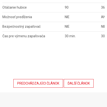
Otáčanie hubice
90
360
Možnosť predĺženia
NIE
AN
Bezpečnostný zapaľovač
NIE
NIE
Čas pre výmenu zapaľovača
30 min.
30 
PREDCHÁDZAJÚCI ČLÁNOK
ĎALŠÍ ČLÁNOK
Z
á
p