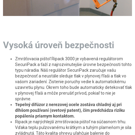
Vysoká úroveň bezpečnosti
Zmršťovacia pištoľ Ripack 3000 je vybavená regulátorom
SecuriPack a ťaží z najrozvinutejšie úrovne bezpečnosti tohto
typu náradia. Náš regulátor SecuriPack zaručuje vašu
bezpečnosť a neustále sleduje tlak v plynovej fľaši a tlak vo
vašom zariadení. Zistenie poruchy vedie k automatickému
uzavretiu plynu. Okrem toho bude automaticky detekovať tlak
v plynovej fľaši a môže prerušiť prívod, pokiaľ to nie je
správne.
Tepelný difúzor z nerezovej ocele zostáva chladný aj pri
dlhšom používaní (svetový patent), čím predchádza riziku
popálenia priamym kontaktom.
Ripack je najrýchlejší zmršťovacia pištoľ na súčasnom trhu.
Vďaka teplu pulzovanému krátkym a tuhým plameňom je sila
zvládnutá. Táto kvalita ohrevu uľahčuje balenie do