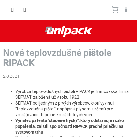
Prejsť
Nákupn
na
obsah
košík
Nové teplovzdušné pištole
RIPACK
2.8.2021
Výrobca teplovzdušných pištolí RIPACK je francúzska firma
SEFMAT založená už v roku 1922
SEFMAT bol jedným z prvých výrobcov, ktorí vyvinuli
"teplovzdušnú pištoľ" napájanú plynom, určenú pre
zmršťovanie tepelne zmrštiteľných vriec
Vynález patentu "studené trysky", ktorý odstraňuje riziko
popálenia, zaistil spoločnosti RIPACK predné priečku na
svetovom trhu