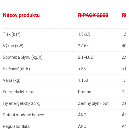
Názov produktu
RIPACK 2000
RI
Tlak (bar)
1,5-3,5
1,5-
Výkon (kW)
27-55
40-
Spotreba plynu (kg/h)
2,1-4,02
2,9-
Hlučnosť (dbA)
˂ 85
˂ 8
Váha (kg)
1,160
1,1
Energetický zdroj
Propan
Pro
Iný energetický zdroj
Zemný plyn - opt.
Zem
Patent studené hubice
ÁNO
ÁN
Regulátor tlaku
ÁNO
ÁN