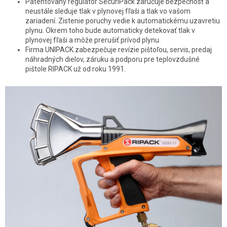
Patentovaný regulátor SecuriPack zaručuje bezpečnosť a
neustále sleduje tlak v plynovej fľaši a tlak vo vašom
zariadení. Zistenie poruchy vedie k automatickému uzavretiu
plynu. Okrem toho bude automaticky detekovať tlak v
plynovej fľaši a môže prerušiť prívod plynu.
Firma UNIPACK zabezpečuje revízie pištoľou, servis, predaj
náhradných dielov, záruku a podporu pre teplovzdušné
pištole RIPACK už od roku 1991.