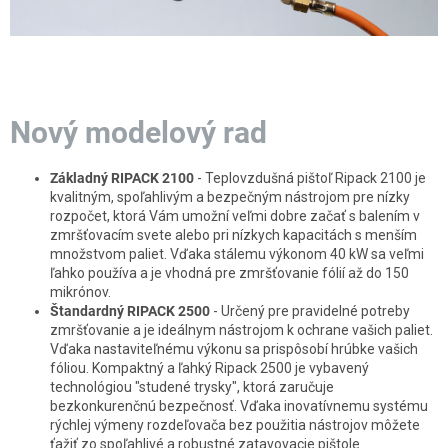
Nový modelový rad
Základný RIPACK 2100
- Teplovzdušná pištoľ Ripack 2100 je
kvalitným, spoľahlivým a bezpečným nástrojom pre nízky
rozpočet, ktorá Vám umožní veľmi dobre začať s balením v
zmršťovacím svete alebo pri nízkych kapacitách s menším
množstvom paliet. Vďaka stálemu výkonom 40 kW sa veľmi
ľahko používa a je vhodná pre zmršťovanie fólií až do 150
mikrónov.
Štandardný RIPACK 2500
- Určený pre pravidelné potreby
zmršťovanie a je ideálnym nástrojom k ochrane vašich paliet.
Vďaka nastaviteľnému výkonu sa prispôsobí hrúbke vašich
fóliou. Kompaktný a ľahký Ripack 2500 je vybavený
technológiou "studené trysky", ktorá zaručuje
bezkonkurenčnú bezpečnosť. Vďaka inovatívnemu systému
rýchlej výmeny rozdeľovača bez použitia nástrojov môžete
ťažiť zo spoľahlivé a robustné zatavovacie pištole.