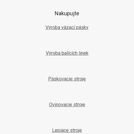
ä
t
Nakupujte
i
e
Výroba vázací pásky
Výroba balících linek
Páskovacie stroje
Ovinovacie stroje
Lepiace stroje