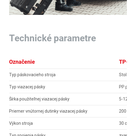
Technické parametre
Označenie
TP-50
Typ páskovacieho stroja
Stolové 
Typ viazacej pásky
PP polyp
Šírka použiteľnej viazacej pásky
5-12 m
Priemer vnútornej dutinky viazacej pásky
200 mm
Výkon stroja
30 cyklo
Typ spojenia pásky
zvar - vy