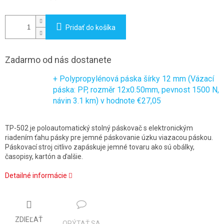
Pridať do košíka
Zadarmo od nás dostanete
+ Polypropylénová páska šírky 12 mm (Vázací
páska: PP, rozměr 12x0.50mm, pevnost 1500 N,
návin 3.1 km)
v hodnote €27,05
TP-502 je poloautomatický stolný páskovač s elektronickým
riadením ťahu pásky pre jemné páskovanie úzku viazacou páskou.
Páskovací stroj citlivo zapáskuje jemné tovaru ako sú obálky,
časopisy, kartón a ďalšie.
Detailné informácie
ZDIEĽAŤ
OPÝTAŤ SA