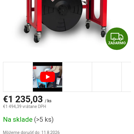
Z
ZADARMO
A
D
A
R
M
€1 235,03
/ ks
€1 494,39 vrátane DPH
O
Jednotková
Na sklade
(>5 ks)
cena:
Môžeme doručiť do:
11.8.2026