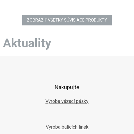
ZOBRAZIŤ VŠETKY SÚVISIACE PRODUKTY
Aktuality
Z
á
p
ä
t
Nakupujte
i
e
Výroba vázací pásky
Výroba balících linek