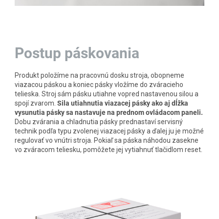
Postup páskovania
Produkt položíme na pracovnú dosku stroja, obopneme
viazacou páskou a koniec pásky vložíme do zváracieho
telieska. Stroj sám pásku utiahne vopred nastavenou silou a
spojí zvarom.
Sila utiahnutia viazacej pásky ako aj dĺžka
vysunutia pásky sa nastavuje na prednom ovládacom paneli.
Dobu zvárania a chladnutia pásky prednastaví servisný
technik podľa typu zvolenej viazacej pásky a ďalej ju je možné
regulovať vo vnútri stroja. Pokiaľ sa páska náhodou zasekne
vo zváracom teliesku, pomôžete jej vytiahnuť tlačidlom reset.