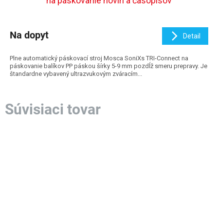
na páskovanie novín a časopisov
Na dopyt
Detail
Plne automatický páskovací stroj Mosca SoniXs TRI-Connect na
páskovanie balíkov PP páskou šírky 5-9 mm pozdĺž smeru prepravy. Je
štandardne vybavený ultrazvukovým zváracím...