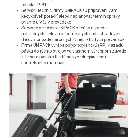
od roku 1991
Servisní technici firmy UNIPACK sú pripravení Vám
kedykoľvek poradiť alebo naplánovať termín opravy
priamo u Vás v prevádzke
Servisné stredisko UNIPACK ponúka aj predaj
náhradných dielov a odporúčaných sád náhradných
dielov v prípade náročných či nepretržitých prevádzok
Firma UNIPACK vyrába polypropylénovú (PP) viazaciu
pásku do týchto strojov vo vlastnom výrobnom závode
v Třinci a ponúka tak tú najvýhodnejšiu cenu
spotrebného materiálu