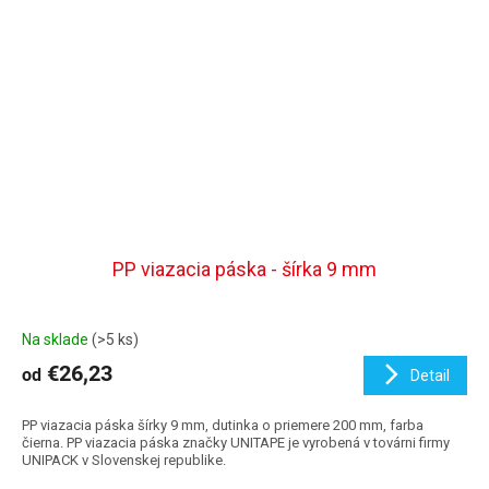
PP viazacia páska - šírka 9 mm
Na sklade
(>5 ks)
€26,23
od
Detail
PP viazacia páska šírky 9 mm, dutinka o priemere 200 mm, farba
čierna. PP viazacia páska značky UNITAPE je vyrobená v továrni firmy
UNIPACK v Slovenskej republike.