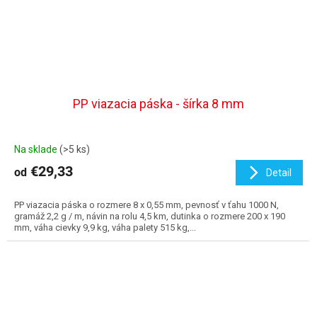
PP viazacia páska - šírka 8 mm
Na sklade
(>5 ks)
€29,33
od
Detail
PP viazacia páska o rozmere 8 x 0,55 mm, pevnosť v ťahu 1000 N,
gramáž 2,2 g / m, návin na rolu 4,5 km, dutinka o rozmere 200 x 190
mm, váha cievky 9,9 kg, váha palety 515 kg,...