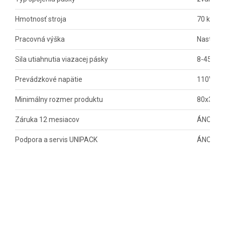
Hmotnosť stroja
70 kg
Pracovná výška
Nastavi
Sila utiahnutia viazacej pásky
8-45 kg
Prevádzkové napätie
110V, 22
Minimálny rozmer produktu
80x30 
Záruka 12 mesiacov
ÁNO
Podpora a servis UNIPACK
ÁNO