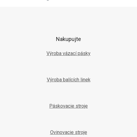
Z
á
p
ä
t
Nakupujte
i
e
Výroba vázací pásky
Výroba balících linek
Páskovacie stroje
Ovinovacie stroje