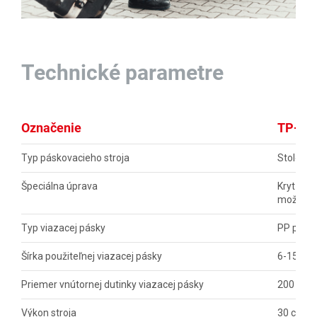
Technické parametre
Označenie
TP-20
Typ páskovacieho stroja
Stolové 
Špeciálna úprava
Kryt odv
možnosť 
Typ viazacej pásky
PP polyp
Šírka použiteľnej viazacej pásky
6-15.5 
Priemer vnútornej dutinky viazacej pásky
200 mm
Výkon stroja
30 cyklo