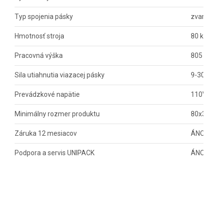
Typ spojenia pásky
zvar - vy
Hmotnosť stroja
80 kg
Pracovná výška
805 mm
Sila utiahnutia viazacej pásky
9-30 kg
Prevádzkové napätie
110V, 22
Minimálny rozmer produktu
80x30 
Záruka 12 mesiacov
ÁNO
Podpora a servis UNIPACK
ÁNO