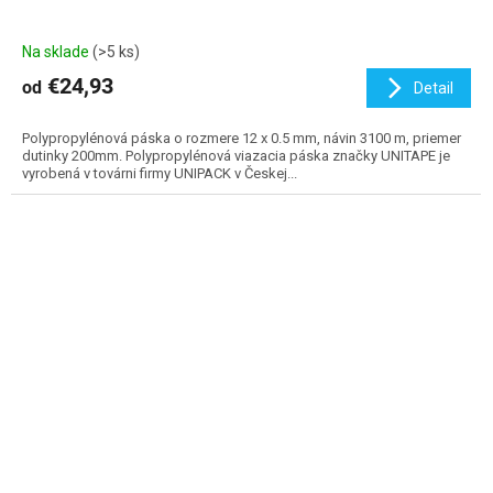
Na sklade
(>5 ks)
€24,93
od
Detail
Polypropylénová páska o rozmere 12 x 0.5 mm, návin 3100 m, priemer
dutinky 200mm. Polypropylénová viazacia páska značky UNITAPE je
vyrobená v továrni firmy UNIPACK v Českej...