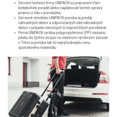
Servisní technici firmy UNIPACK sú pripravení Vám
kedykoľvek poradiť alebo naplánovať termín opravy
priamo u Vás v prevádzke
Servisné stredisko UNIPACK ponúka aj predaj
náhradných dielov a odporúčaných sád náhradných
dielov v prípade náročných či nepretržitých prevádzok
Firma UNIPACK vyrába polypropylénovú (PP) viazaciu
pásku do týchto strojov vo vlastnom výrobnom závode
v Třinci a ponúka tak tú najvýhodnejšiu cenu
spotrebného materiálu