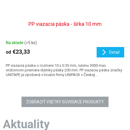
PP viazacia páska - šírka 10 mm
Na sklade
(>5 ks)
€23,33
od
Detail
PP viazacia páska o rozmere 10 x 0.55 mm, návinu 3000 mao
vnútornom priemere dutinky pásky 200 mm. PP viazacia páska značky
UNITAPE je vyrobená v továrni firmy UNIPACK v Českej...
ZOBRAZIŤ VŠETKY SÚVISIACE PRODUKTY
Aktuality