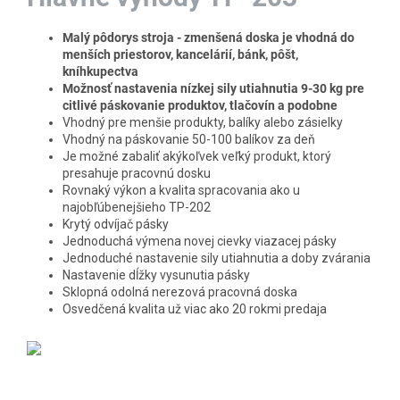
Malý pôdorys stroja - zmenšená doska je vhodná do
menších priestorov, kancelárií, bánk, pôšt,
kníhkupectva
Možnosť nastavenia nízkej sily utiahnutia 9-30 kg pre
citlivé páskovanie produktov, tlačovín a podobne
Vhodný pre menšie produkty, balíky alebo zásielky
Vhodný na páskovanie 50-100 balíkov za deň
Je možné zabaliť akýkoľvek veľký produkt, ktorý
presahuje pracovnú dosku
Rovnaký výkon a kvalita spracovania ako u
najobľúbenejšieho TP-202
Krytý odvíjač pásky
Jednoduchá výmena novej cievky viazacej pásky
Jednoduché nastavenie sily utiahnutia a doby zvárania
Nastavenie dĺžky vysunutia pásky
Sklopná odolná nerezová pracovná doska
Osvedčená kvalita už viac ako 20 rokmi predaja