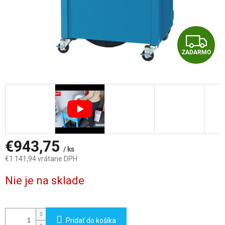
Z
ZADARMO
A
D
A
R
M
€943,75
/ ks
€1 141,94 vrátane DPH
O
Jednotková
Nie je na sklade
cena:
Pridať do košíka