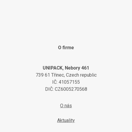
O firme
UNIPACK, Nebory 461
739 61 Třinec, Czech republic
IČ: 41057155
DIČ: CZ6005270568
O nás
Aktuality