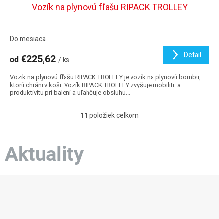
Vozík na plynovú fľašu RIPACK TROLLEY
Do mesiaca
Detail
€225,62
od
/ ks
Vozík na plynovú fľašu RIPACK TROLLEY je vozík na plynovú bombu,
ktorú chráni v koši. Vozík RIPACK TROLLEY zvyšuje mobilitu a
produktivitu pri balení a uľahčuje obsluhu...
11
položiek celkom
O
v
l
á
Aktuality
d
a
c
Z
i
á
e
p
p
ä
r