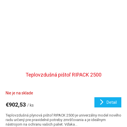
Teplovzdušná pištoľ RIPACK 2500
Nie je na sklade
Detail
€902,53
/ ks
Teplovzdušná plynová pištoľ RIPACK 2500 je univerzálny model nového
radu určený pre pravidelné potreby zmršťovania a je ideálnym
nástrojom na ochranu vašich paliet. Vďaka...