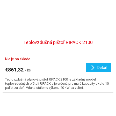
Teplovzdušná pištoľ RIPACK 2100
Nie je na sklade
Detail
€861,32
/ ks
Teplovzdušná plynová pištoľ RIPACK 2100 je základný model
teplovzdušných pištolí RIPACK a je určená pre malé kapacity okolo 10
paliet za deň. Vďaka stálemu výkonu 40 kW sa veľmi...