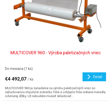
MULTICOVER 960 - Výroba paletizačných vriec
Do mesiaca
(1 ks)
Detail
€4 492,07
/ ks
MULTICOVER 960 je zariadenie na výrobu paletizačných vriec so
zabudovanou impulzné zváračku fólie a odvíjače fólie vrátane meradla
odvinutej dĺžky. Už nebudete musieť skladovať...