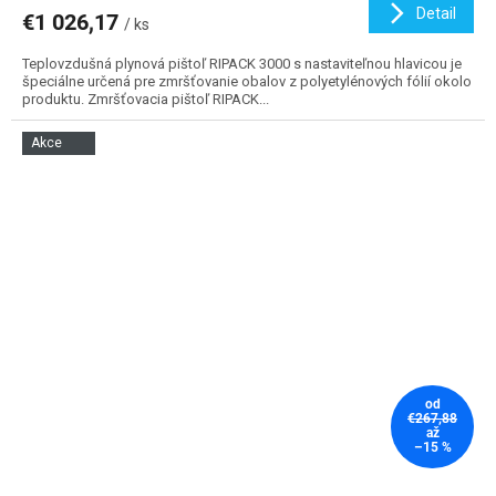
Detail
€1 026,17
/ ks
Teplovzdušná plynová pištoľ RIPACK 3000 s nastaviteľnou hlavicou je
špeciálne určená pre zmršťovanie obalov z polyetylénových fólií okolo
produktu. Zmršťovacia pištoľ RIPACK...
Akce
od
€267,88
až
–15 %