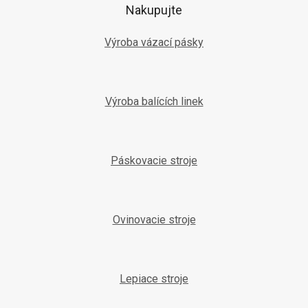
t
v
Nakupujte
k
i
y
e
Výroba vázací pásky
v
ý
p
i
s
Výroba balících linek
u
Páskovacie stroje
Ovinovacie stroje
Lepiace stroje