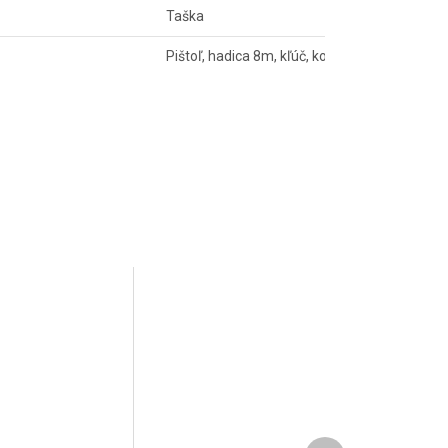
Taška
Pištoľ, hadica 8m, kľúč, konektor, regulátor t
Ďalší