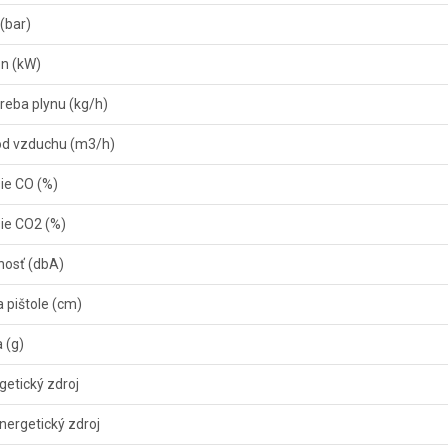
 (bar)
n (kW)
reba plynu (kg/h)
od vzduchu (m3/h)
ie CO (%)
ie CO2 (%)
nosť (dbA)
a pištole (cm)
 (g)
getický zdroj
energetický zdroj