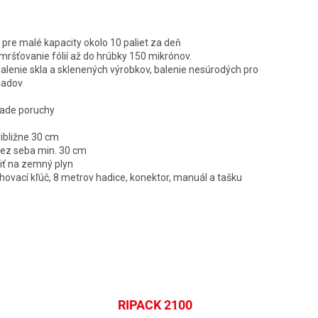
pre malé kapacity okolo 10 paliet za deň
ršťovanie fólií až do hrúbky 150 mikrónov.
balenie skla a sklenených výrobkov, balenie nesúrodých produktov na
ladov
ípade poruchy
ibližne 30 cm
 cez seba min. 30 cm
iť na zemný plyn
ahovací kľúč, 8 metrov hadice, konektor, manuál a tašku
RIPACK 2100