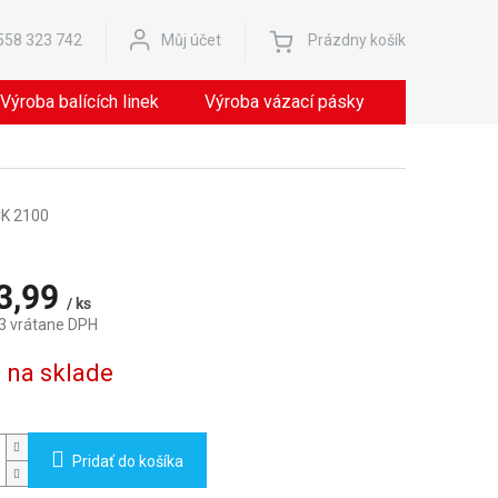
Nákupný
558 323 742
Můj účet
Prázdny košík
košík
Výroba balících linek
Výroba vázací pásky
Servis
K 2100
3,99
/ ks
3 vrátane DPH
ová
e na sklade
Pridať do košíka