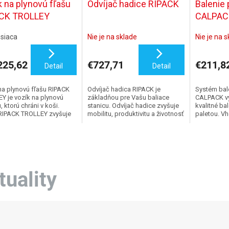
k na plynovú fľašu
Odvíjač hadice RIPACK
Balenie 
CK TROLLEY
CALPAC
siaca
Nie je na sklade
Nie je na 
25,62
€727,71
€211,8
Detail
Detail
na plynovú fľašu RIPACK
Odvíjač hadica RIPACK je
Systém bal
Y je vozík na plynovú
základňou pre Vašu baliace
CALPACK vyt
 ktorú chráni v koši.
stanicu. Odvíjač hadice zvyšuje
kvalitné ba
RIPACK TROLLEY zvyšuje
mobilitu, produktivitu a životnosť
paletou. Vh
u a produktivitu pri balení
všetkého zariadenia. Odvíjač je
rozmere 80
uje obsluhu...
určený pre inštaláciu do...
cm.
tuality