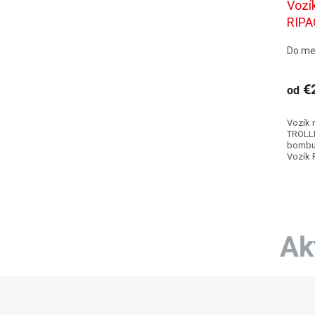
Vozí
RIPA
Do me
€2
od
Vozík 
TROLLE
bombu,
Vozík 
mobilit
a uľahč
Ak
Z
á
p