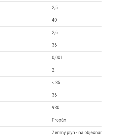
2,5
40
2,6
36
0,001
2
˂ 85
36
930
Propán
Zemný plyn - na objednanie