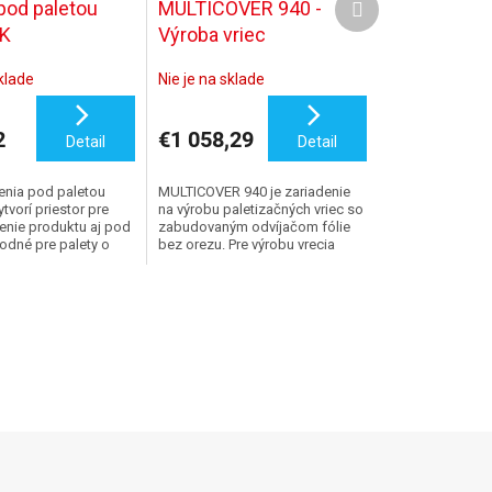
pod paletou
MULTICOVER 940 -
produkt
K
Výroba vriec
sklade
Nie je na sklade
2
€1 058,29
Detail
Detail
enia pod paletou
MULTICOVER 940 je zariadenie
vorí priestor pre
na výrobu paletizačných vriec so
lenie produktu aj pod
zabudovaným odvíjačom fólie
odné pre palety o
bez orezu. Pre výrobu vrecia
x120 cm a 100x120
pomôcť MULTICOVER 940
potrebujete teplovzdušnú pištoľ
RIPACK.