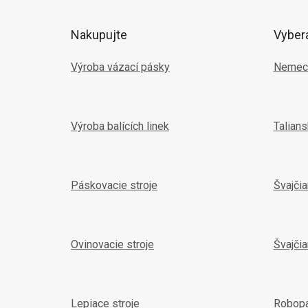
ä
t
Nakupujte
Vyber
i
e
Výroba vázací pásky
Nemec
Výroba balících linek
Talian
Páskovacie stroje
Švajči
Ovinovacie stroje
Švajčia
Lepiace stroje
Robop