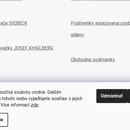
vače SIEBECK
Podmienky spracovania oso
údajov
ovačky JOSEF KIHGLBERG
Obchodné podmienky
oužívá soubory cookie. Dalším
Odmietnuť
tohoto webu vyjadřujete souhlas s jejich
 Více informací
zde
.
ie
Copyrig