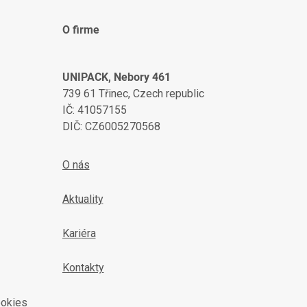
O firme
UNIPACK, Nebory 461
739 61 Třinec, Czech republic
IČ: 41057155
DIČ: CZ6005270568
O nás
Aktuality
Kariéra
Kontakty
ookies