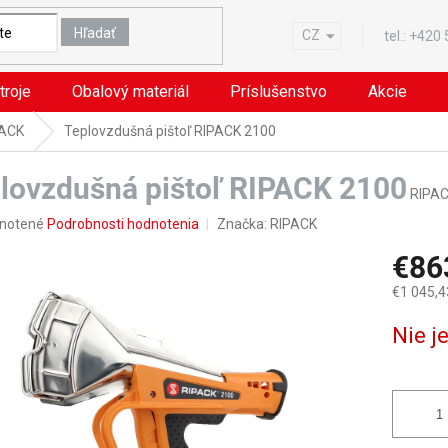
Hľadať
CZ
tel.:
+420
troje
Obalový materiál
Príslušenstvo
Akcie
PACK
Teplovzdušná pištoľ RIPACK 2100
lovzdušná pištoľ RIPACK 2100
RIPAC
rné
notené
Podrobnosti hodnotenia
Značka:
RIPACK
nie
€86
u
€1 045,4
Jednotk
Nie j
cena:
iek.