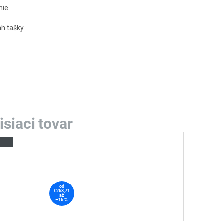
nie
h tašky
od
€268,71
až
–16 %