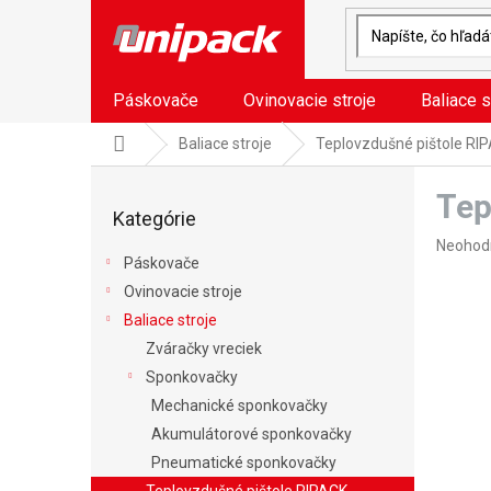
Prejsť
na
obsah
Páskovače
Ovinovacie stroje
Baliace s
Domov
Baliace stroje
Teplovzdušné pištole RI
B
Tep
o
Preskočiť
Kategórie
kategórie
č
Prieme
n
Neohod
Páskovače
hodnote
ý
produkt
Ovinovacie stroje
p
je
a
Baliace stroje
0,0
n
Zváračky vreciek
z
e
5
Sponkovačky
l
hviezdič
Mechanické sponkovačky
Akumulátorové sponkovačky
Pneumatické sponkovačky