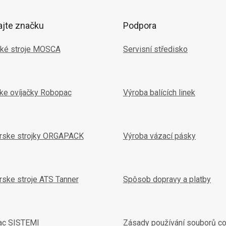
ajte značku
Podpora
ké stroje MOSCA
Servisní středisko
ske ovíjačky Robopac
Výroba balících linek
arske strojky ORGAPACK
Výroba vázací pásky
rske stroje ATS Tanner
Spôsob dopravy a platby
ac SISTEMI
Zásady používání souborů c