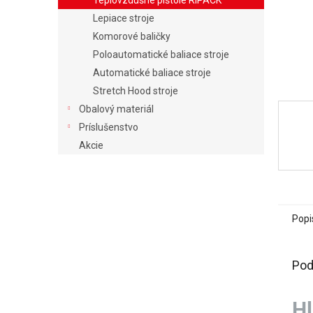
Teplovzdušné pištole RIPACK
Lepiace stroje
Komorové baličky
Poloautomatické baliace stroje
Automatické baliace stroje
Stretch Hood stroje
Obalový materiál
Príslušenstvo
Akcie
Popi
Pod
H