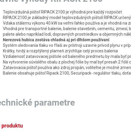
Teplovzdušná pištoľ RIPACK 2100 je výhodná pre každý rozpočet
RIPACK 2100 je základný model teplovzdušných pištolí RIPACK určený 
Vďaka stálemu výkonu 40 kW sa veľmi ľahko používa a je vhodná na zm
Vhodná pre transportné balenie, balenie stavebnín, cementu, zmesí, 
palete alebo napríklad lodí, dopravných prostriedkov a objemných nák
Nerezová hubica zostáva chladná aj pri dlhšom používaní
Systém sledovania tlaku vo fľaši av prístroji uzavrie prívod plynu v pr
Krátky, tvrdý a rozptýlený plameň zrýchľuje celý proces balenia
Vzdialenosť zatavovacej pištole od baleného predmetu by mala byť pr
Na vytvorenie súvislého obalu z plochej fólie by mal byť presah 2 fólií
Zatavovacia pištoľ používa ako zdroj propán, voliteľne je možné zmen
Balenie obsahuje pištoľ Ripack 2100, Securipack- regulátor tlaku, doť
echnické parametre
 produktu