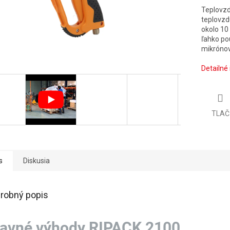
Teplovzd
teplovzd
okolo 10 
ľahko po
mikrónov
Detailné
TLAČ
s
Diskusia
robný popis
lavné výhody RIPACK 2100