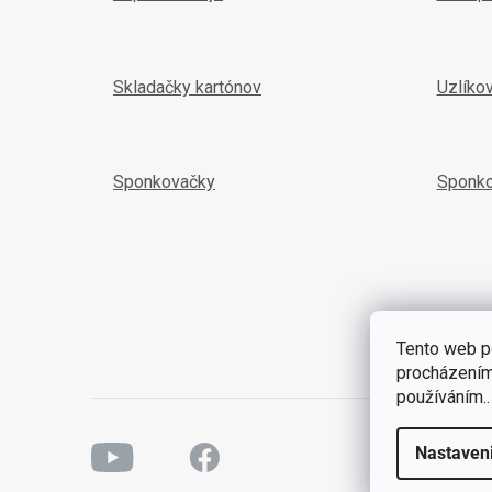
Skladačky kartónov
Uzlíko
Sponkovačky
Sponk
Tento web p
procházením 
používáním..
YouTube
Facebook
Nastaven