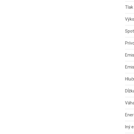
Tlak
Výko
Spot
Prív
Emis
Emis
Hluč
Dĺžk
Váha
Ener
Iný 