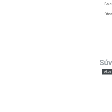
Bale
Obsa
Akce