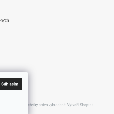
bných
Súhlasím
ht 2026
UNIPACK
. Všetky práva vyhradené.
Vytvořil Shoptet