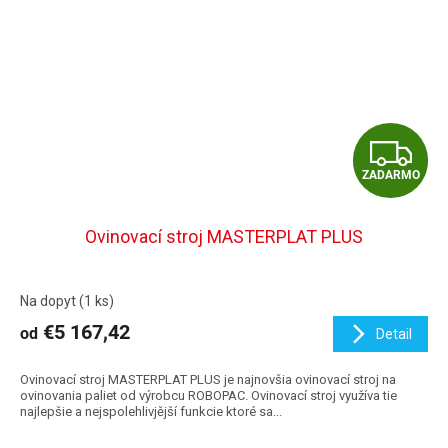
Z
ZADARMO
A
D
Ovinovací stroj MASTERPLAT PLUS
A
Na dopyt
(1 ks)
R
€5 167,42
od
Detail
M
Ovinovací stroj MASTERPLAT PLUS je najnovšia ovinovací stroj na
O
ovinovania paliet od výrobcu ROBOPAC. Ovinovací stroj využíva tie
najlepšie a nejspolehlivjější funkcie ktoré sa...