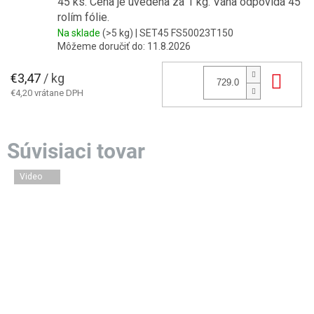
45 ks. Cena je uvedena za 1 kg. Váha odpovídá 45
rolím fólie.
Na sklade
(>5 kg)
| SET45 FS50023T150
Môžeme doručiť do:
11.8.2026
€3,47
/ kg
Do 
€4,20 vrátane DPH
Video