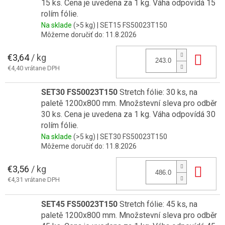
15 ks. Cena je uvedena za 1 kg. Váha odpovídá 15
rolím fólie.
Na sklade
(>5 kg)
| SET15 FS50023T150
Môžeme doručiť do:
11.8.2026
€3,64
/ kg
Do 
€4,40 vrátane DPH
SET30 FS50023T150
Stretch fólie: 30 ks, na
paletě 1200x800 mm. Množstevní sleva pro odběr
30 ks. Cena je uvedena za 1 kg. Váha odpovídá 30
rolím fólie.
Na sklade
(>5 kg)
| SET30 FS50023T150
Môžeme doručiť do:
11.8.2026
€3,56
/ kg
Do 
€4,31 vrátane DPH
SET45 FS50023T150
Stretch fólie: 45 ks, na
paletě 1200x800 mm. Množstevní sleva pro odběr