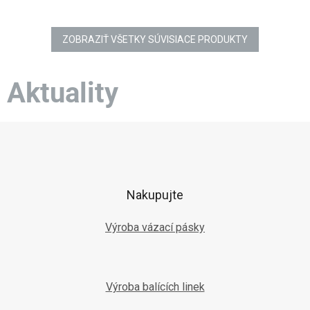
ZOBRAZIŤ VŠETKY SÚVISIACE PRODUKTY
Aktuality
Z
á
p
ä
t
Nakupujte
i
e
Výroba vázací pásky
Výroba balících linek