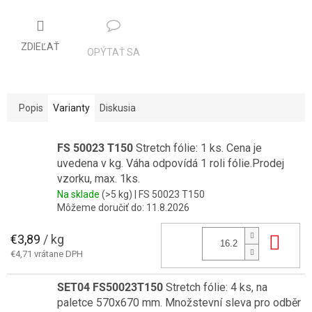
ZDIEĽAŤ
OPÝTAŤ SA
Popis
Varianty
Diskusia
FS 50023 T150
Stretch fólie: 1 ks. Cena je
uvedena v kg. Váha odpovídá 1 roli fólie.Prodej
vzorku, max. 1ks.
Na sklade
(>5 kg)
| FS 50023 T150
Môžeme doručiť do:
11.8.2026
€3,89
/ kg
Do 
€4,71 vrátane DPH
SET04 FS50023T150
Stretch fólie: 4 ks, na
paletce 570x670 mm. Množstevní sleva pro odběr