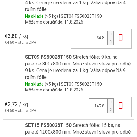
4 ks. Cena je uvedena za 1 kg. Váha odpovídá 4
rolím fólie.
Na sklade
(>5 kg)
| SET04 FS50023T150
Môžeme doručiť do:
11.8.2026
€3,80
/ kg
Do 
€4,60 vrátane DPH
SET09 FS50023T150
Stretch fólie: 9 ks, na
paletce 800x800 mm. Množstevní sleva pro odběr
9 ks. Cena je uvedena za 1 kg. Váha odpovídá 9
rolím fólie.
Na sklade
(>5 kg)
| SET09 FS50023T150
Môžeme doručiť do:
11.8.2026
€3,72
/ kg
Do 
€4,50 vrátane DPH
SET15 FS50023T150
Stretch fólie: 15 ks, na
paletě 1200x800 mm. Množstevní sleva pro odběr