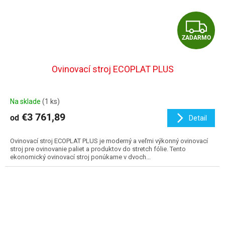
Z
ZADARMO
A
D
Ovinovací stroj ECOPLAT PLUS
A
Na sklade
(1 ks)
R
€3 761,89
od
Detail
M
Ovinovací stroj ECOPLAT PLUS je moderný a veľmi výkonný ovinovací
O
stroj pre ovinovanie paliet a produktov do stretch fólie. Tento
ekonomický ovinovací stroj ponúkame v dvoch...