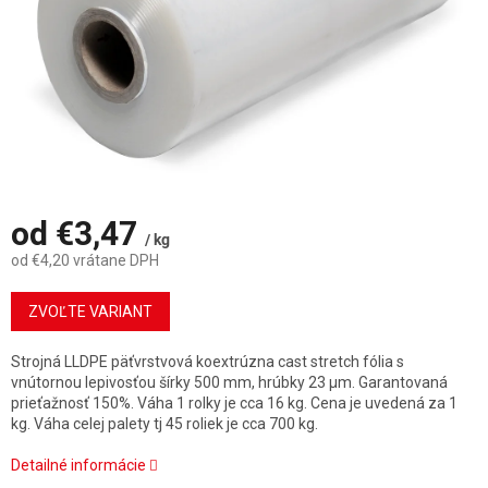
od
€3,47
/ kg
od
€4,20
vrátane DPH
Jednotková
cena:
ZVOĽTE VARIANT
Strojná LLDPE päťvrstvová koextrúzna cast stretch fólia s
vnútornou lepivosťou šírky 500 mm, hrúbky 23 µm. Garantovaná
prieťažnosť 150%. Váha 1 rolky je cca 16 kg. Cena je uvedená za 1
kg. Váha celej palety tj 45 roliek je cca 700 kg.
Detailné informácie