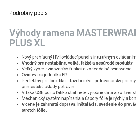
Podrobný popis
Výhody ramena MASTERWRA
PLUS XL
Nový prehľadný HMI ovládací panel s intuitívnym ovládaním
Vhodný pre nestabilné, veľké, ťažké a nesúrodé produkty
Veľký výber ovinovacích funkcií a vodeodolné ovinovanie
Ovinovacia jednotka FR
Perfektný pre logistiku, stavebníctvo, potravinársky priemys
prímestské sklady potravín
Vďaka USB portu ľahko stiahnete výrobné dáta a softvér str
Mechanický systém napínania a úspory fólie je rýchly a kom
V cene je zahrnutá doprava, inštalácia, uvedenie do prevádz
stretch fólie.