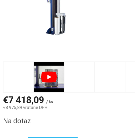
€7 418,09
/ ks
€8 975,89 vrátane DPH
Jednotková
Na dotaz
cena: