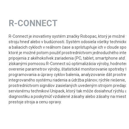
R-CONNECT
R-Connect je inovatívny systém značky Robopac, ktorý je možné vo
stroju hneď alebo v budúcnosti. Systém odosiela všetky technické i
a baliacich cykloch v reálnom čase a sprístupňuje ich v cloude spolu
ktoré je možné potom použiť prostredníctvom jednoduchého inte
pripojenia z akéhokoľvek zariadenia (PC, tablet, smartphone atď.).
získanými pomocou R-Connect sú optimalizácia výroby, hodnotenie
overenie parametrov výroby, štatistické monitorovanie spotreby f
programovania a úpravy cyklov balenia, analyzovanie dát prostre
integrovaného systému riadenia a údržba plánov; rýchle riešenie, a 
prostredníctvom signálov zasielaných uvedeným strojom predajco
servisnému technikovi Unipack, ktorý tak môže dosiahnuť rýchlu a
diagnostiku a poskytnúť vzdialené zásahy alebo zásahy na mieste,
prestoje stroja a cenu opravy.