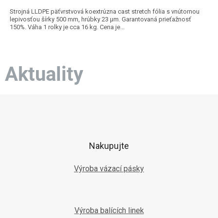
Strojná LLDPE päťvrstvová koextrúzna cast stretch fólia s vnútornou
lepivosťou šírky 500 mm, hrúbky 23 µm. Garantovaná prieťažnosť
150%. Váha 1 rolky je cca 16 kg. Cena je...
Aktuality
Z
á
p
ä
t
Nakupujte
i
e
Výroba vázací pásky
Výroba balících linek