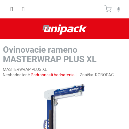
Prejsť
Nákupn
na
obsah
košík
Ovinovacie rameno
MASTERWRAP PLUS XL
MASTERWRAP PLUS XL
Priemerné
Neohodnotené
Podrobnosti hodnotenia
Značka:
ROBOPAC
hodnotenie
produktu
je
0,0
z
5
hviezdičiek.