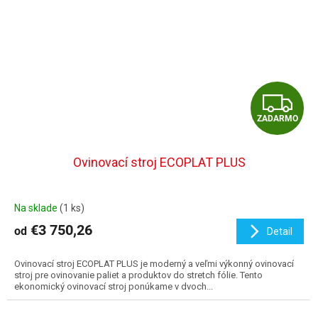
Z
ZADARMO
A
D
Ovinovací stroj ECOPLAT PLUS
A
Na sklade
(1 ks)
R
€3 750,26
od
Detail
M
Ovinovací stroj ECOPLAT PLUS je moderný a veľmi výkonný ovinovací
O
stroj pre ovinovanie paliet a produktov do stretch fólie. Tento
ekonomický ovinovací stroj ponúkame v dvoch...