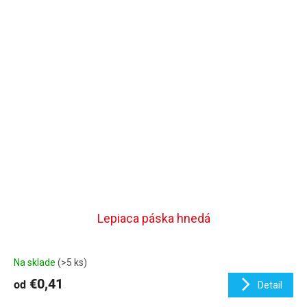
Lepiaca páska hnedá
Na sklade
(>5 ks)
€0,41
od
Detail