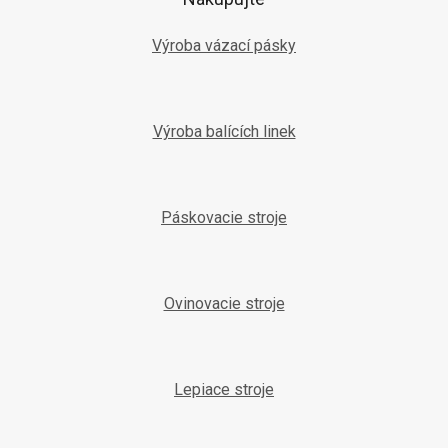
i
e
Výroba vázací pásky
Výroba balících linek
Páskovacie stroje
Ovinovacie stroje
Lepiace stroje