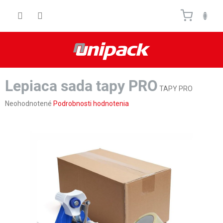
Prejsť
Nákupn
na
obsah
košík
Lepiaca sada tapy PRO
TAPY PRO
Priemerné
Neohodnotené
Podrobnosti hodnotenia
hodnotenie
produktu
je
0,0
z
5
hviezdičiek.