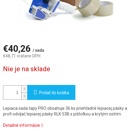
€40,26
/ sada
€48,71 vrátane DPH
Jednotková
Nie je na sklade
cena:
Pridať do košíka
Lepiaca sada tapy PRO obsahuje 36 ks priehľadné lepiacej pásky a
profi odvíjač lepiacej pásky RLK 53B s pištoľkou a krytým ostrím.
Detailné informácie