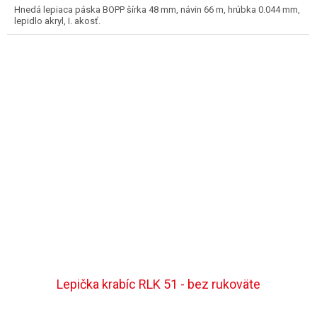
Hnedá lepiaca páska BOPP šírka 48 mm, návin 66 m, hrúbka 0.044 mm,
lepidlo akryl, I. akosť.
Lepička krabíc RLK 51 - bez rukoväte