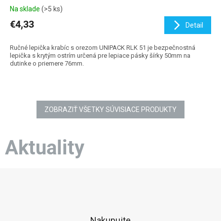
Na sklade
(>5 ks)
€4,33
Detail
Ručné lepička krabíc s orezom UNIPACK RLK 51 je bezpečnostná
lepička s krytým ostrím určená pre lepiace pásky šírky 50mm na
dutinke o priemere 76mm.
ZOBRAZIŤ VŠETKY SÚVISIACE PRODUKTY
Aktuality
Z
á
p
ä
t
Nakupujte