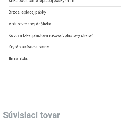
Šírka použiteľné lepiacej pásky (mm)
Brzda lepiacej pásky
Anti-reverznej doštička
Kovová k-ke, plastová rukoväť, plastový stierač
Kryté zasúvacie ostrie
tlmič hluku