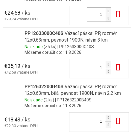
€24,58
/ ks
Do 
€29,74 vrátane DPH
PP12633000C40S
Vázací páska: PP, rozměr
12x0.63mm, pevnost 1900N, návin 3 km
Na sklade
(>5 ks)
| PP12633000C40S
Môžeme doručiť do:
11.8.2026
€35,19
/ ks
Do 
€42,58 vrátane DPH
PP12632200B40S
Vázací páska: PP, rozměr
12x0.63mm, bílá, pevnost 1900N, návin 2,2 km
Na sklade
(2 ks)
| PP12632200B40S
Môžeme doručiť do:
11.8.2026
€18,43
/ ks
Do 
€22,30 vrátane DPH