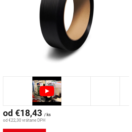
od
€18,43
/ ks
od
€22,30
vrátane DPH
Jednotková