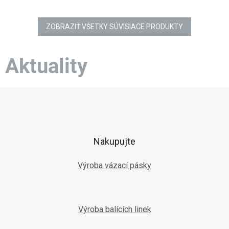
ZOBRAZIŤ VŠETKY SÚVISIACE PRODUKTY
Aktuality
Z
á
p
ä
t
Nakupujte
i
e
Výroba vázací pásky
Výroba balících linek