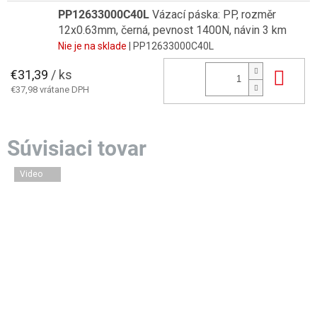
PP12633000C40L
Vázací páska: PP, rozměr
12x0.63mm, černá, pevnost 1400N, návin 3 km
Nie je na sklade
| PP12633000C40L
€31,39
/ ks
Do 
€37,98 vrátane DPH
Video