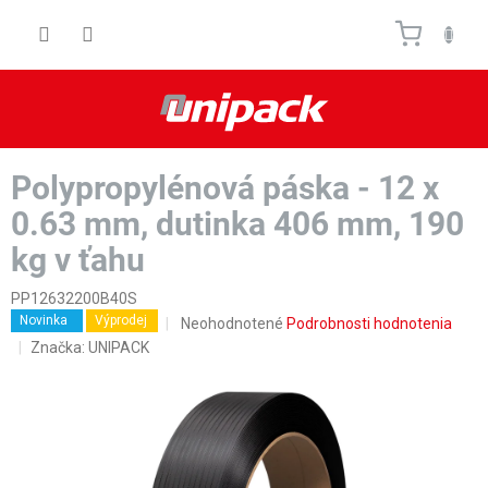
Prejsť
Nákupn
na
obsah
košík
Polypropylénová páska - 12 x
0.63 mm, dutinka 406 mm, 190
kg v ťahu
PP12632200B40S
Novinka
Výprodej
Priemerné
Neohodnotené
Podrobnosti hodnotenia
hodnotenie
Značka:
UNIPACK
produktu
je
0,0
z
5
hviezdičiek.