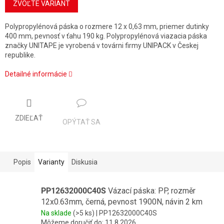
cena:
ZVOĽTE VARIANT
Polypropylénová páska o rozmere 12 x 0,63 mm, priemer dutinky
400 mm, pevnosť v ťahu 190 kg. Polypropylénová viazacia páska
značky UNITAPE je vyrobená v továrni firmy UNIPACK v Českej
republike.
Detailné informácie
ZDIEĽAŤ
OPÝTAŤ SA
Popis
Varianty
Diskusia
PP12632000C40S
Vázací páska: PP, rozměr
12x0.63mm, černá, pevnost 1900N, návin 2 km
Na sklade
(>5 ks)
| PP12632000C40S
Môžeme doručiť do:
11.8.2026