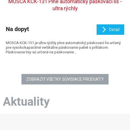
MOSCA KCK-131 Plne automatický páskovací lis -
ultra rýchly
Na dopyt
Detail
MOSCA KCK-131 je ultra rýchly plne automatický páskovací lis určený
pre vysokokapacitné vertikálne páskovanie paliet s prítlakom.
Páskovacie lisy sú určené na páskovanie...
ZOBRAZIŤ VŠETKY SÚVISIACE PRODUKTY
Aktuality
Z
á
p