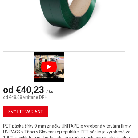
od
€40,23
/ ks
od
€48,68
vrátane DPH
Jednotková
cena:
ZVOĽTE VARIANT
PET páska šírky 9 mm značky UNITAPE je vyrobená v továrni firmy
UNIPACK v Třinci v Slovenskej republike. PET páska je vyrobená zo
100% recyklátu a je vhodná ako pre ručné páskovanie tak pre plne