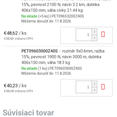
15%, pevnost 2100 N, návin 3.2 km, dutinka
406x150 mm, váha cívky 21.44 kg
Na sklade
(>5 ks)
| PET09653200Z40S
Môžeme doručiť do:
11.8.2026
€48,62
/ ks
Do 
€58,83 vrátane DPH
PET09603000Z40S
-: rozměr 9x0.6mm, ražba
15%, pevnost 1900 N, návin 3000 m, dutinka
406x150 mm, váha 18.3 kg
Na sklade
(1 ks)
| PET09603000Z40S
Môžeme doručiť do:
11.8.2026
€40,23
/ ks
Do 
€48,68 vrátane DPH