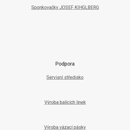
Sponkovačky JOSEF KIHGLBERG
Podpora
Servisní středisko
Výroba balících linek
Výroba vázací pásky