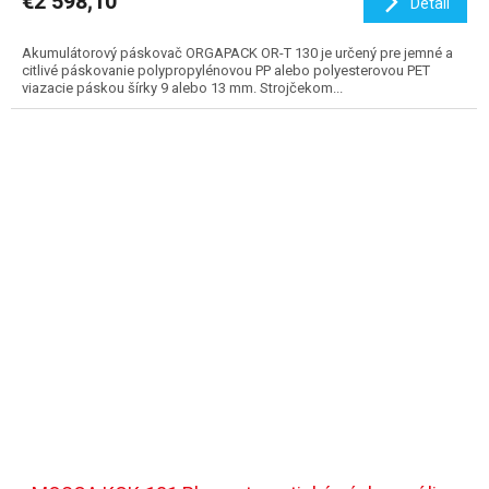
€2 598,10
Detail
Akumulátorový páskovač ORGAPACK OR-T 130 je určený pre jemné a
citlivé páskovanie polypropylénovou PP alebo polyesterovou PET
viazacie páskou šírky 9 alebo 13 mm. Strojčekom...