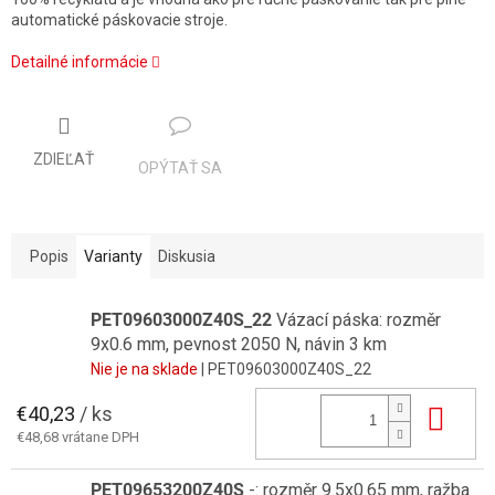
automatické páskovacie stroje.
Detailné informácie
ZDIEĽAŤ
OPÝTAŤ SA
Popis
Varianty
Diskusia
PET09603000Z40S_22
Vázací páska: rozměr
9x0.6 mm, pevnost 2050 N, návin 3 km
Nie je na sklade
| PET09603000Z40S_22
€40,23
/ ks
Do 
€48,68 vrátane DPH
PET09653200Z40S
-: rozměr 9.5x0.65 mm, ražba