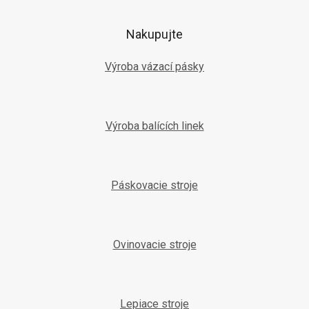
ä
t
Nakupujte
i
e
Výroba vázací pásky
Výroba balících linek
Páskovacie stroje
Ovinovacie stroje
Lepiace stroje