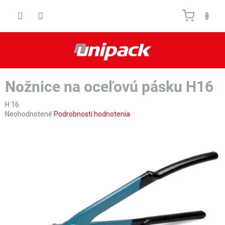
Prejsť
Nákupn
na
obsah
košík
Nožnice na oceľovú pásku H16
H 16
Priemerné
Neohodnotené
Podrobnosti hodnotenia
hodnotenie
produktu
je
0,0
z
5
hviezdičiek.