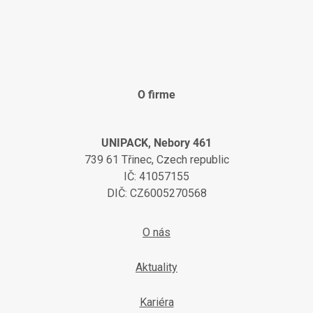
O firme
UNIPACK, Nebory 461
739 61 Třinec, Czech republic
IČ: 41057155
DIČ: CZ6005270568
O nás
Aktuality
Kariéra