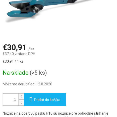
€30,91
/ ks
€37,40 vrátane DPH
Jednotková
€30,91 / 1 ks
cena:
Na sklade
(>5 ks)
Môžeme doručiť do:
12.8.2026
Pridať do košíka
Nožnice na oceľovú pásku H16 sú nožnice pre pohodlné strihanie