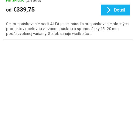
Na sklade
(2 sada)
€339,75
od
Detail
Set pre páskovanie ocelí ALFA je set náradia pre páskovanie plochých
produktov oceľovou viazacou páskou a sponou šírky 13 -20 mm
podľa zvolenej varianty. Set obsahuje všetko čo...