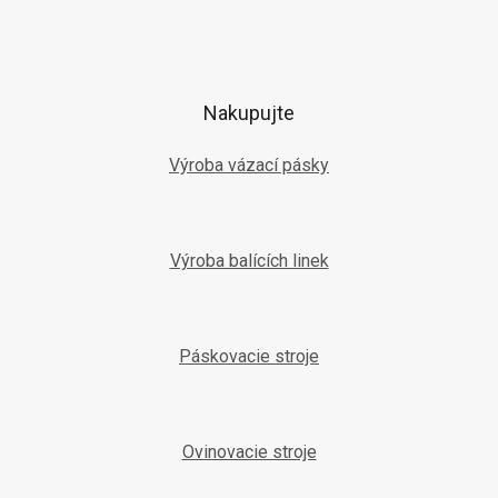
Z
á
p
ä
t
Nakupujte
i
e
Výroba vázací pásky
Výroba balících linek
Páskovacie stroje
Ovinovacie stroje