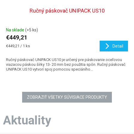
Ručný páskovač UNIPACK US10
Na sklade
(>5 ks)
€449,21
Jednotková
€449,21 / 1 ks
Detail
cena:
Ručný páskovač UNIPACK US10 je určený pre páskovanie oceľovou
viazacou páskou šírky 13- 20 mm bez použitia spôn. Ručný páskovač
UNIPACK US10 vytvorí spoj pomocou speciáního...
ZOBRAZIŤ VŠETKY SÚVISIACE PRODUKTY
Aktuality