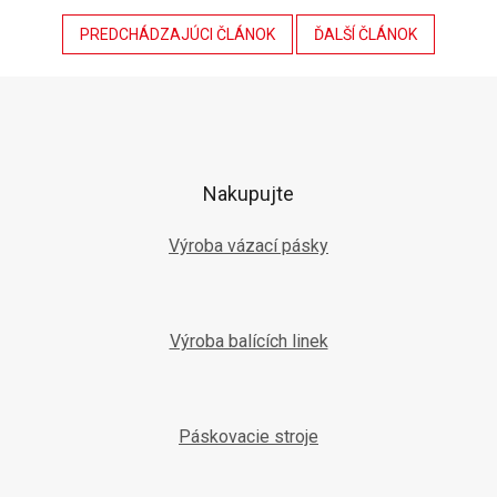
PREDCHÁDZAJÚCI ČLÁNOK
ĎALŠÍ ČLÁNOK
Z
á
p
ä
t
Nakupujte
i
e
Výroba vázací pásky
Výroba balících linek
Páskovacie stroje