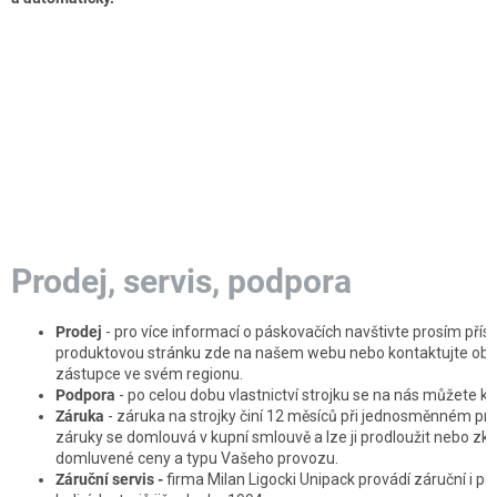
Prodej, servis, podpora
Prodej
- pro více informací o páskovačích navštivte prosím přís
produktovou stránku zde na našem webu nebo kontaktujte ob
zástupce ve svém regionu.
Podpora
- po celou dobu vlastnictví strojku se na nás můžete kdy
Záruka
- záruka na strojky činí 12 měsíců při jednosměnném pr
záruky se domlouvá v kupní smlouvě a lze ji prodloužit nebo zkrá
domluvené ceny a typu Vašeho provozu.
Záruční servis -
firma Milan Ligocki Unipack provádí záruční i po