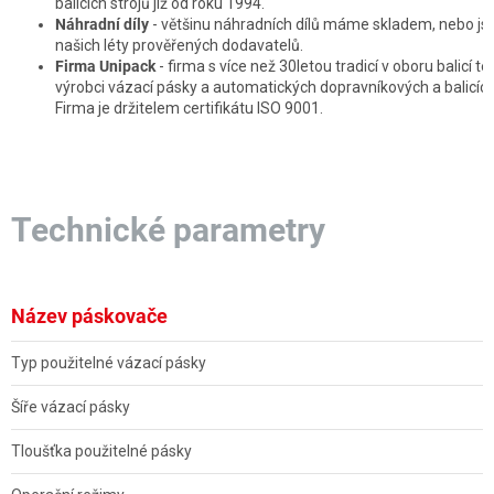
balicích strojů již od roku 1994.
Náhradní díly
- většinu náhradních dílů máme skladem, nebo js
našich léty prověřených dodavatelů.
Firma Unipack
- firma s více než 30letou tradicí v oboru balicí t
výrobci vázací pásky a automatických dopravníkových a balicíc
Firma je držitelem certifikátu ISO 9001.
Technické parametry
Název páskovače
Typ použitelné vázací pásky
Šíře vázací pásky
Tloušťka použitelné pásky