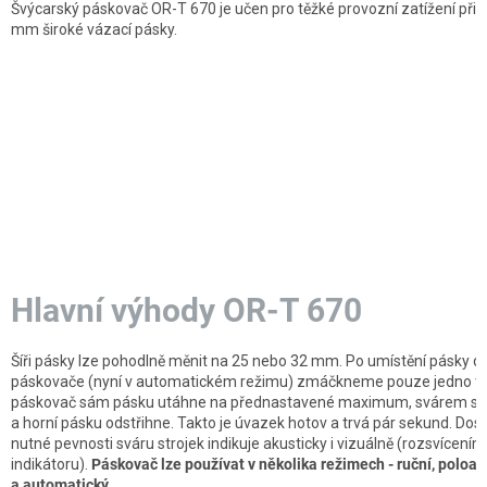
Švýcarský páskovač OR-T 670 je učen pro těžké provozní zatížení při p
mm široké vázací pásky.
Hlavní výhody OR-T 670
Šíři pásky lze pohodlně měnit na 25 nebo 32 mm. Po umístění pásky d
páskovače (nyní v automatickém režimu) zmáčkneme pouze jedno tla
páskovač sám pásku utáhne na přednastavené maximum, svárem spo
a horní pásku odstřihne. Takto je úvazek hotov a trvá pár sekund. Dos
nutné pevnosti sváru strojek indikuje akusticky i vizuálně (rozsvícením
indikátoru).
Páskovač lze používat v několika režimech - ruční, poloa
a automatický.