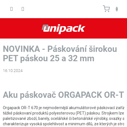
Prejsť
Nákupn
na
obsah
košík
NOVINKA - Páskování širokou
PET páskou 25 a 32 mm
16.10.2024
Aku páskovač ORGAPACK OR-T 
Orgapack OR-T 670 je nejmodernější akumulátorové páskovací zaříze
těžké páskovaní produktů polyesterovou (PET) páskou. Strojkem lze 
paletizované zboží, barely, ocelářské či betonářské výrobky, svazky a
charakterizuje vysoká spolehlivost a minimum dílů, ze kterých je stroj