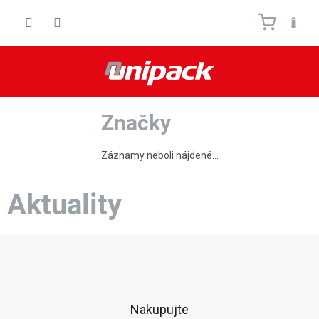
Prejsť
Nákupn
na
obsah
košík
Značky
Záznamy neboli nájdené...
Aktuality
Z
á
p
ä
t
Nakupujte