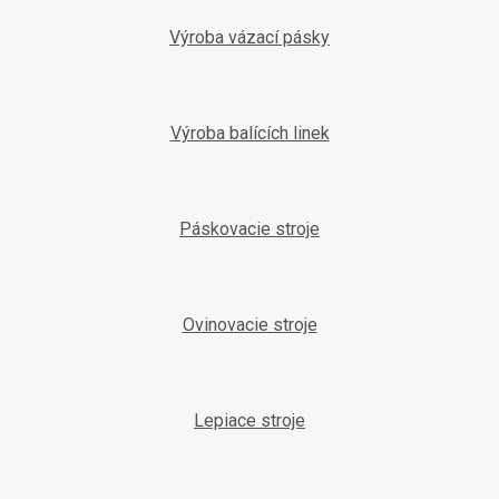
i
e
Výroba vázací pásky
Výroba balících linek
Páskovacie stroje
Ovinovacie stroje
Lepiace stroje