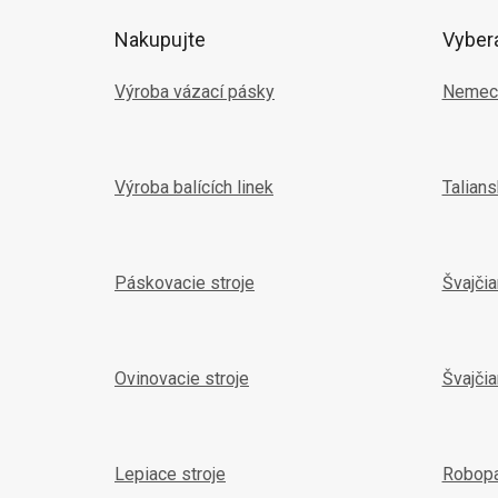
ä
t
Nakupujte
Vyber
i
e
Výroba vázací pásky
Nemec
Výroba balících linek
Talian
Páskovacie stroje
Švajči
Ovinovacie stroje
Švajčia
Lepiace stroje
Robop