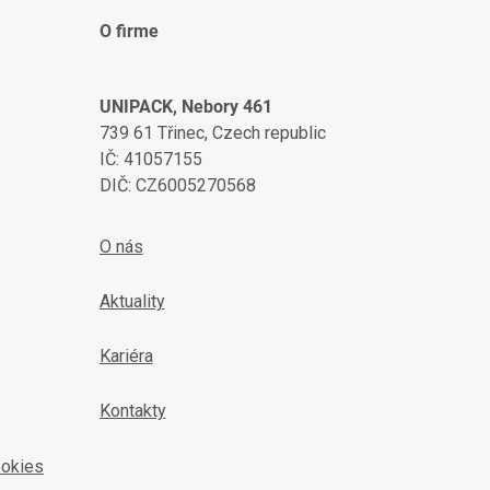
O firme
UNIPACK, Nebory 461
739 61 Třinec, Czech republic
IČ: 41057155
DIČ: CZ6005270568
O nás
Aktuality
Kariéra
Kontakty
ookies