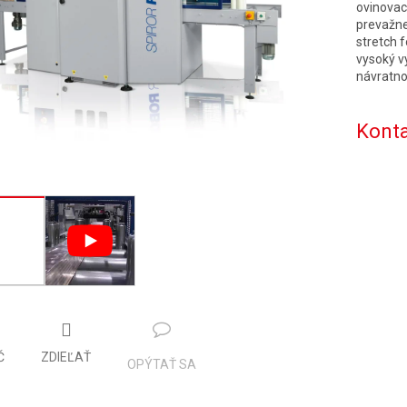
ovinovac
prevažne
stretch 
vysoký v
návratno
Konta
Č
ZDIEĽAŤ
OPÝTAŤ SA