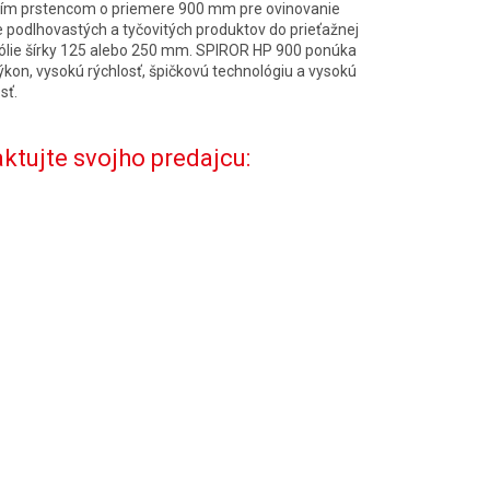
ím prstencom o priemere 900 mm pre ovinovanie
 podlhovastých a tyčovitých produktov do prieťažnej
fólie šírky 125 alebo 250 mm. SPIROR HP 900 ponúka
ýkon, vysokú rýchlosť, špičkovú technológiu a vysokú
sť.
ktujte svojho predajcu: