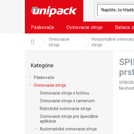
Prejsť
na
obsah
Páskovače
Ovinovacie stroje
Baliace s
Ovinovacie
Horizontálne ovinovac
Domov
stroje
stroje
B
SPI
o
Preskočiť
Kategórie
kategórie
č
prs
n
Páskovače
ý
SPIROR
Ovinovacie stroje
p
Prieme
Neohod
a
Ovinovacie stroje s točňou
hodnote
n
produkt
Ovinovacie stroje s ramenom
je
e
Robotické ovinovacie stroje
0,0
l
Ovinovacie stroje pre špeciálne
z
aplikácie
5
hviezdič
Automatické ovinovacie stroje