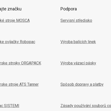
ajte značku
Podpora
ké stroje MOSCA
Servisní středisko
ske ovíjačky Robopac
Výroba balících linek
arske strojky ORGAPACK
Výroba vázací pásky
rske stroje ATS Tanner
Spôsob dopravy a platby
ac SISTEMI
Zásady používání souborů c