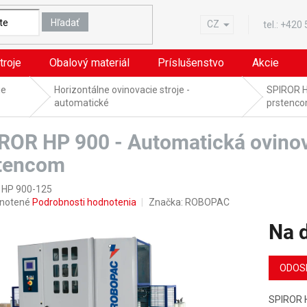
Hľadať
CZ
tel.:
+420
troje
Obalový materiál
Príslušenstvo
Akcie
ie
Horizontálne ovinovacie stroje -
SPIROR H
automatické
prstenc
ROR HP 900 - Automatická ovino
tencom
 HP 900-125
rné
notené
Podrobnosti hodnotenia
Značka:
ROBOPAC
nie
Na 
u
Jednotk
cena:
ODOS
iek.
SPIROR H