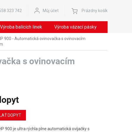
Nákupný
558 323 742
Můj účet
Prázdny košík
košík
Výroba balících linek
Výroba vázací pásky
Servis
P 900 - Automatická ovinovačka s ovinovacím
om
vačka s ovinovacím
dopyt
ová
LAŤ DOPYT
P 900 je ultra rýchla plne automatická ovíjačky s