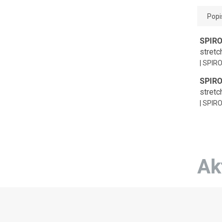
Popi
SPIRO
stretc
| SPIR
SPIRO
stretc
| SPIR
Ak
Z
á
p