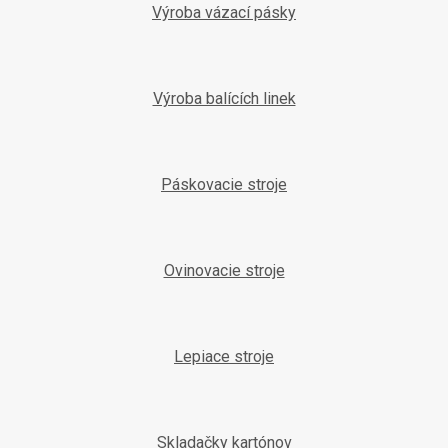
e
Výroba vázací pásky
Výroba balících linek
Páskovacie stroje
Ovinovacie stroje
Lepiace stroje
Skladačky kartónov