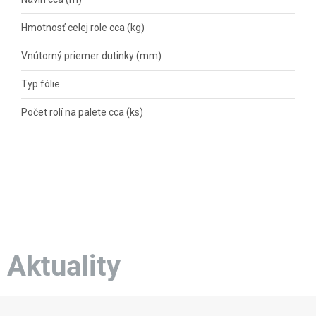
Hmotnosť celej role cca (kg)
Vnútorný priemer dutinky (mm)
Typ fólie
Počet rolí na palete cca (ks)
Aktuality
Z