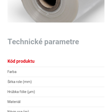
Technické parametre
Kód produktu
Farba
Šírka role (mm)
Hrúbka fólie (µm)
Materiál
Návin cca (m)