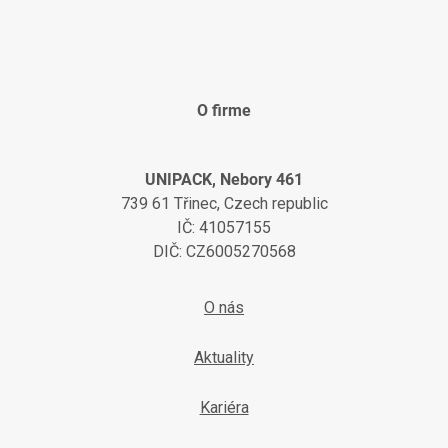
O firme
UNIPACK, Nebory 461
739 61 Třinec, Czech republic
IČ: 41057155
DIČ: CZ6005270568
O nás
Aktuality
Kariéra