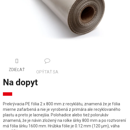
ZDIEĽAŤ
OPÝTAŤ SA
Na dopyt
Jednotková
cena:
Prekrývacia PE fólia 2 x 800 mm z recyklátu, znamená že je fólia
mierne zafarbená a nie je vyrobená z primára ale recyklovaného
plastu a preto je lacnejšia. Polohadice alebo tiež polorukáv
znamená, že je návin zložený na rolke šírky 800 mm a po roztvorení
má fólia šírku 1600 mm. Hrúbka fólie je 0.12 mm (120 µm), váha