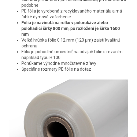
podobne
PE fólia je vyrobená z recyklovaného materiálu a má
ľahké dymové zafarbenie
Fólia je navinutá na rolku v polorukáve alebo
polohadici šírky 800 mm, po rozložení je šírka 1600
mm
Veľká hrúbka fólie 0.12 mm (120 µm) zaistí kvalitnú
ochranu
Fóliu je pohodlné umiestniť na odvíjač fólie s rezaním
napríklad typu H 100
Ponúkame výhodné množstevné zľavy
Špeciálne rozmery PE fólie na dotaz