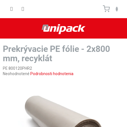
Prejsť
Nákupn
na
obsah
košík
Prekrývacie PE fólie - 2x800
mm, recyklát
PE 800120PHR2
Priemerné
Neohodnotené
Podrobnosti hodnotenia
hodnotenie
produktu
je
0,0
z
5
hviezdičiek.