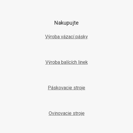
á
p
ä
t
Nakupujte
i
e
Výroba vázací pásky
Výroba balících linek
Páskovacie stroje
Ovinovacie stroje