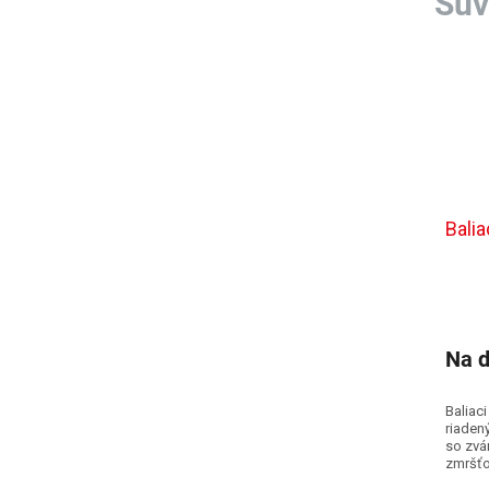
Bali
Na d
Baliaci
riaden
so zvá
zmršťo
stroj 