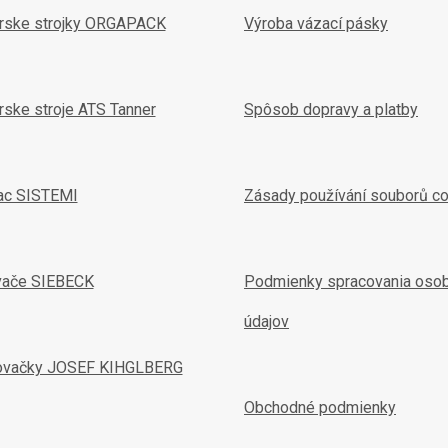
arske strojky ORGAPACK
Výroba vázací pásky
rske stroje ATS Tanner
Spôsob dopravy a platby
ac SISTEMI
Zásady používání souborů c
vače SIEBECK
Podmienky spracovania oso
údajov
ovačky JOSEF KIHGLBERG
Obchodné podmienky