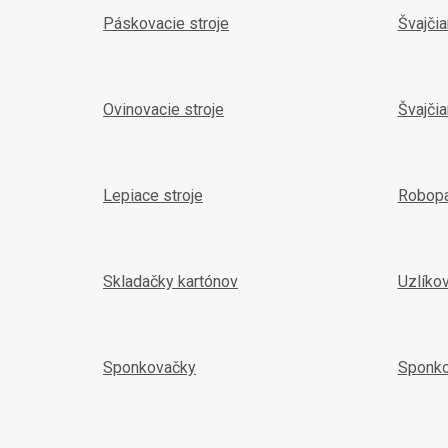
Páskovacie stroje
Švajči
Ovinovacie stroje
Švajčia
Lepiace stroje
Robop
Skladačky kartónov
Uzlíko
Sponkovačky
Sponk