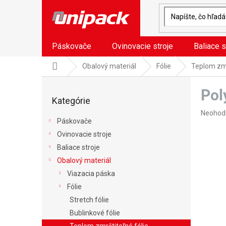
Prejsť
na
obsah
Páskovače
Ovinovacie stroje
Baliace s
Domov
Obalový materiál
Fólie
Teplom zmr
B
Pol
o
Preskočiť
Kategórie
kategórie
č
Prieme
n
Neohod
Páskovače
hodnote
ý
produkt
Ovinovacie stroje
p
je
a
Baliace stroje
0,0
n
Obalový materiál
z
e
5
Viazacia páska
l
hviezdič
Fólie
Stretch fólie
Bublinkové fólie