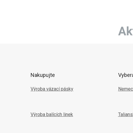
maximá
Ak
Z
á
p
ä
t
Nakupujte
Vyber
i
e
Výroba vázací pásky
Nemec
Výroba balících linek
Talian