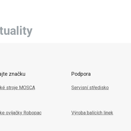
lnou veľkosťou d.š.v....
maximálnou veľkosťou d.š.v....
veľkosťou d.
tuality
ajte značku
Podpora
ké stroje MOSCA
Servisní středisko
ske ovíjačky Robopac
Výroba balících linek