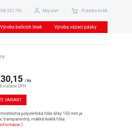
Nákupný
558 323 742
Můj účet
Prázdny košík
košík
Výroba balících linek
Výroba vázací pásky
Servis
19
30,15
/ ks
8
vrátane DPH
ová
TE VARIANT
mrštiteľná polyolefická fólie šírky 150 mm je
, transparentný, mäkká lesklá fólia.
 informácie