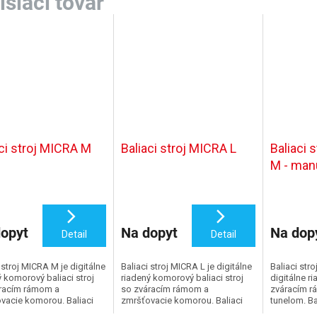
aci stroj MICRA M
Baliaci stroj MICRA L
Baliaci 
M - man
opyt
Na dopyt
Na dop
Detail
Detail
 stroj MICRA M je digitálne
Baliaci stroj MICRA L je digitálne
Baliaci str
ý komorový baliaci stroj
riadený komorový baliaci stroj
digitálne ri
racím rámom a
so zváracím rámom a
zváracím r
vacie komorou. Baliaci
zmršťovacie komorou. Baliaci
tunelom. Ba
MICRA M zabalí produkt, s
stroj MICRA L zabalí produkt, s
M zabalí p