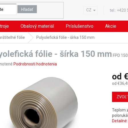
Hľadať
CZ
tel.:
+420
troje
Obalový materiál
Príslušenstvo
Akcie
štiteľné fólie
Polyolefická fólie - šírka 150 mm
yolefická fólie - šírka 150 mm
FPD 150
rné
notené
Podrobnosti hodnotenia
nie
od
€
u
od
€36,4
Jednotk
cena:
ZVOĽ
iek.
Teplom z
polorukáv
Detailné