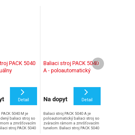
Ďalší
stroj PACK 5040
Baliaci stroj PACK 5040
produkt
uálny
A - poloautomatický
yt
Na dopyt
Detail
Detail
oj PACK 5040 M je
Baliaci stroj PACK 5040 A je
adený baliaci stroj so
poloautomatický baliaci stroj so
ámom a zmršťovacím
zváracím rámom a zmršťovacím
liaci stroj PACK 5040
tunelom. Baliaci stroj PACK 5040
rodukt, s maximálnou
A po manuálnom umiestňovania