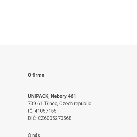
š.v....
produktov do fólie a pod...
O firme
UNIPACK, Nebory 461
739 61 Třinec, Czech republic
IČ: 41057155
DIČ: CZ6005270568
O nás