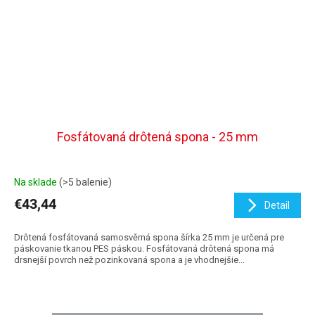
Fosfátovaná drôtená spona - 25 mm
Na sklade
(>5 balenie)
€43,44
Detail
Drôtená fosfátovaná samosvěrná spona šírka 25 mm je určená pre
páskovanie tkanou PES páskou. Fosfátovaná drôtená spona má
drsnejší povrch než pozinkovaná spona a je vhodnejšie...