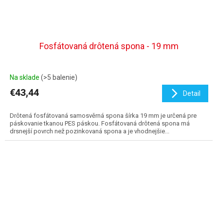
Fosfátovaná drôtená spona - 19 mm
Na sklade
(>5 balenie)
€43,44
Detail
Drôtená fosfátovaná samosvěrná spona šírka 19 mm je určená pre
páskovanie tkanou PES páskou. Fosfátovaná drôtená spona má
drsnejší povrch než pozinkovaná spona a je vhodnejšie...