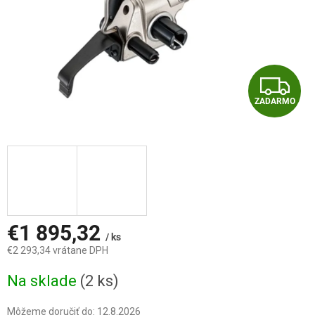
Z
ZADARMO
A
D
A
R
M
€1 895,32
/ ks
€2 293,34 vrátane DPH
O
Jednotková
Na sklade
(2 ks)
cena:
Môžeme doručiť do:
12.8.2026