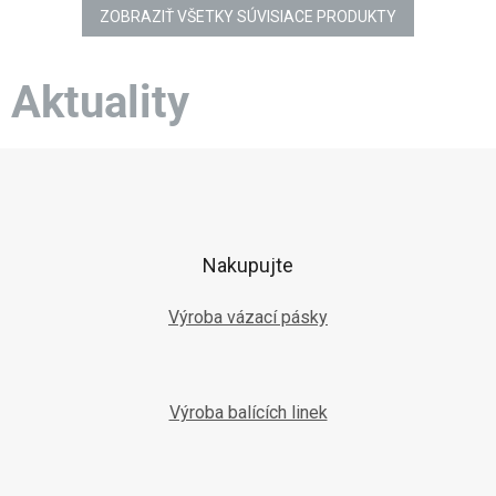
ZOBRAZIŤ VŠETKY SÚVISIACE PRODUKTY
Aktuality
Z
á
p
ä
t
Nakupujte
i
e
Výroba vázací pásky
Výroba balících linek