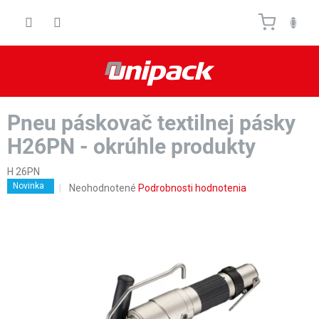
Prejsť
Nákupn
na
obsah
košík
Pneu páskovač textilnej pásky
H26PN - okrúhle produkty
H 26PN
Novinka
Priemerné
Neohodnotené
Podrobnosti hodnotenia
hodnotenie
produktu
je
0,0
z
5
hviezdičiek.