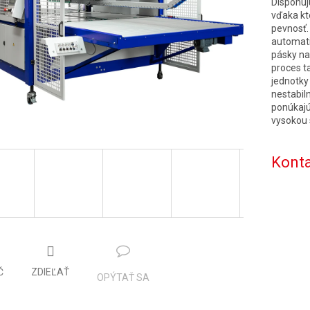
Disponu
vďaka kt
pevnosť.
automati
pásky na
proces t
jednotky
nestabil
ponúkajú
vysokou 
Konta
Č
ZDIEĽAŤ
OPÝTAŤ SA