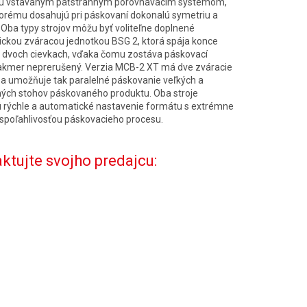
jú vstavaným päťstranným porovnávacím systémom,
orému dosahujú pri páskovaní dokonalú symetriu a
 Oba typy strojov môžu byť voliteľne doplnené
ckou zváracou jednotkou BSG 2, ktorá spája konce
 dvoch cievkach, vďaka čomu zostáva páskovací
akmer neprerušený. Verzia MCB-2 XT má dve zváracie
 a umožňuje tak paralelné páskovanie veľkých a
ných stohov páskovaného produktu. Oba stroje
 rýchle a automatické nastavenie formátu s extrémne
spoľahlivosťou páskovacieho procesu.
ktujte svojho predajcu: