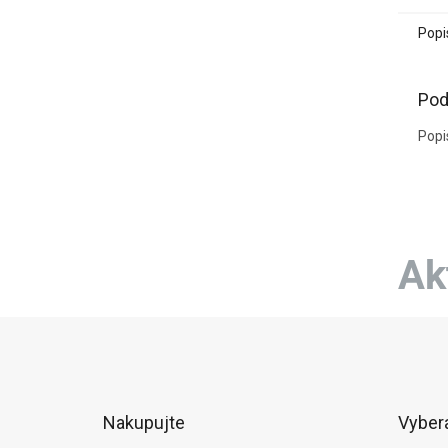
Popi
Pod
Popi
Ak
Z
á
p
ä
t
Nakupujte
Vyber
i