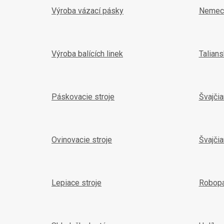
e
Výroba vázací pásky
Nemec
Výroba balících linek
Talian
Páskovacie stroje
Švajči
Ovinovacie stroje
Švajčia
Lepiace stroje
Robop