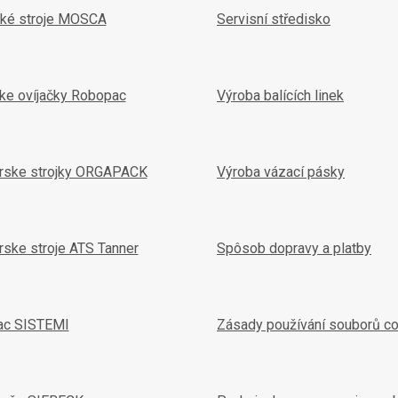
ké stroje MOSCA
Servisní středisko
ske ovíjačky Robopac
Výroba balících linek
arske strojky ORGAPACK
Výroba vázací pásky
rske stroje ATS Tanner
Spôsob dopravy a platby
ac SISTEMI
Zásady používání souborů c