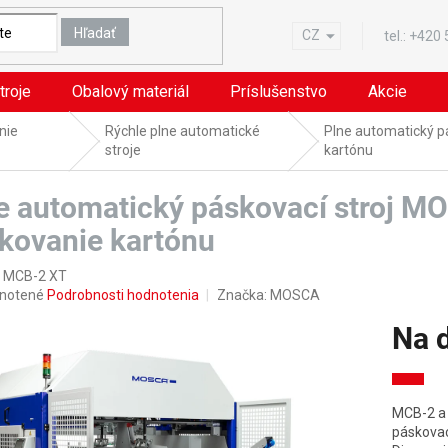
Hľadať
CZ
tel.:
+420
troje
Obalový materiál
Príslušenstvo
Akcie
nie
Rýchle plne automatické
Plne automatický p
stroje
kartónu
e automatický páskovací stroj 
kovanie kartónu
 MCB-2 XT
rné
notené
Podrobnosti hodnotenia
Značka:
MOSCA
nie
Na 
u
Jednotk
cena:
MCB-2 a
iek.
páskovac