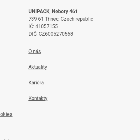
UNIPACK, Nebory 461
739 61 Třinec, Czech republic
IČ: 41057155
DIČ: CZ6005270568
O nás
Aktuality
Kariéra
Kontakty
ookies