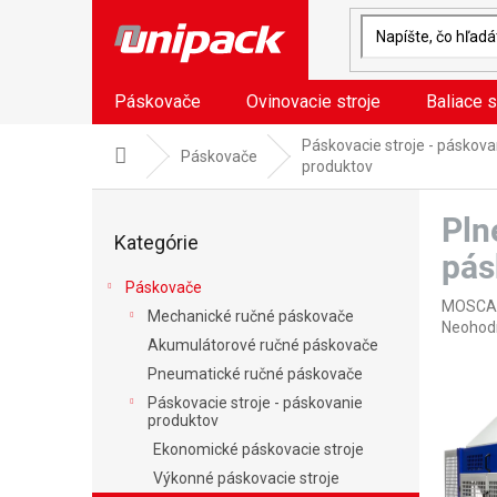
Prejsť
na
obsah
Páskovače
Ovinovacie stroje
Baliace s
Páskovacie stroje - páskova
Domov
Páskovače
produktov
B
Pln
o
Preskočiť
Kategórie
kategórie
č
pás
n
Páskovače
ý
MOSCA
Mechanické ručné páskovače
p
Prieme
Neohod
a
Akumulátorové ručné páskovače
hodnote
n
produkt
Pneumatické ručné páskovače
je
e
Páskovacie stroje - páskovanie
0,0
l
produktov
z
Ekonomické páskovacie stroje
5
hviezdič
Výkonné páskovacie stroje