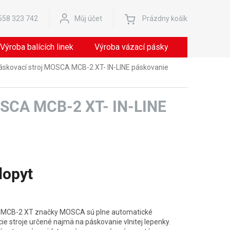
Nákupný
558 323 742
Můj účet
Prázdny košík
košík
Výroba balících linek
Výroba vázací pásky
Servis
áskovací stroj MOSCA MCB-2 XT- IN-LINE páskovanie
MOSCA MCB-2 XT- IN-LINE
dopyt
ová
 MCB-2 XT značky MOSCA sú plne automatické
ie stroje určené najmä na páskovanie vlnitej lepenky.