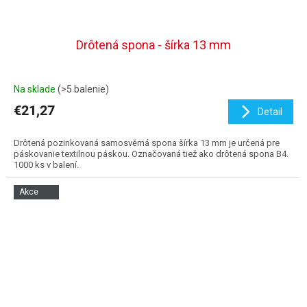
Drôtená spona - šírka 13 mm
Na sklade
(>5 balenie)
€21,27
Detail
Drôtená pozinkovaná samosvěrná spona šírka 13 mm je určená pre
páskovanie textilnou páskou. Označovaná tiež ako drôtená spona B4.
1000 ks v balení.
Akce