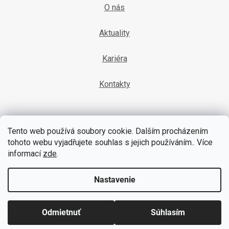
O nás
Aktuality
Kariéra
Kontakty
Tento web používá soubory cookie. Dalším procházením
tohoto webu vyjadřujete souhlas s jejich používáním.. Více
informací
zde
.
YouTube
Facebook
Nastavenie
Copyright 2026
UNIPACK
. Všetky práva vyhradené.
Vytvořil Shoptet
Odmietnuť
Súhlasím