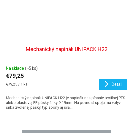
Mechanický napinák UNIPACK H22
Na sklade
(>5 ks)
€79,25
Jednotková
€79,25 / 1 ks
Detail
cena:
Mechanický napinák UNIPACK H22 je napinák na upínanie textilnej PES
alebo plastovej PP pásky šírky 9-19mm. Na pevnosť spoja má vplyv
šírka zvolenej pásky, typ spony aj sila...