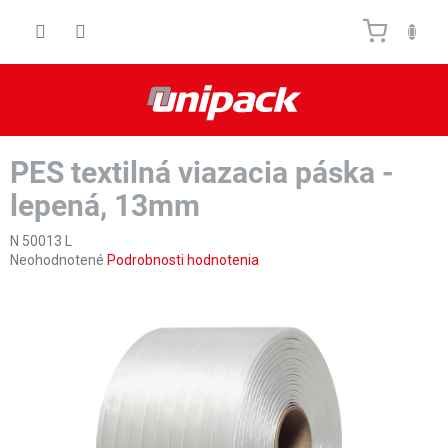
Prejsť
Nákupn
na
obsah
košík
PES textilná viazacia páska -
lepená, 13mm
N 50013 L
Priemerné
Neohodnotené
Podrobnosti hodnotenia
hodnotenie
produktu
je
0,0
z
5
hviezdičiek.