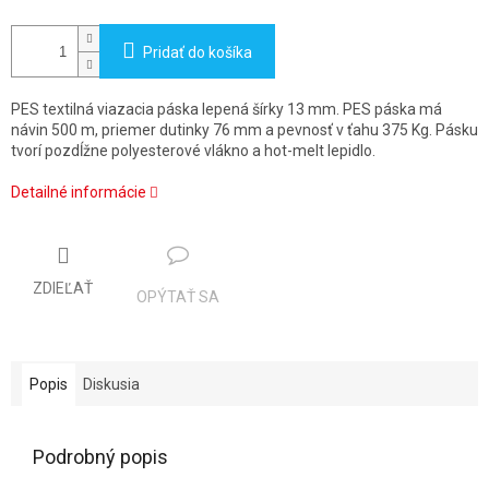
Pridať do košíka
PES textilná viazacia páska lepená šírky 13 mm. PES páska má
návin 500 m, priemer dutinky 76 mm a pevnosť v ťahu 375 Kg. Pásku
tvorí pozdĺžne polyesterové vlákno a hot-melt lepidlo.
Detailné informácie
ZDIEĽAŤ
OPÝTAŤ SA
Popis
Diskusia
Podrobný popis