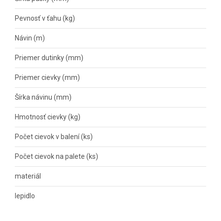
Pevnosť v ťahu (kg)
375
Návin (m)
500
Priemer dutinky (mm)
76
Priemer cievky (mm)
225
Šírka návinu (mm)
133
Hmotnosť cievky (kg)
3,3
Počet cievok v balení (ks)
4
Počet cievok na palete (ks)
192
materiál
pol
lepidlo
Hot