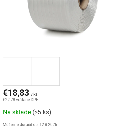
€18,83
/ ks
€22,78 vrátane DPH
Jednotková
Na sklade
(>5 ks)
cena:
Môžeme doručiť do:
12.8.2026