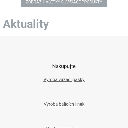
ZOBRAZIŤ VŠETKY SÚVISIACE PRODUKTY
Aktuality
Z
á
p
ä
t
Nakupujte
i
e
Výroba vázací pásky
Výroba balících linek