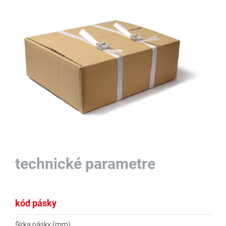
technické parametre
kód pásky
N 
Šírka pásky (mm)
13