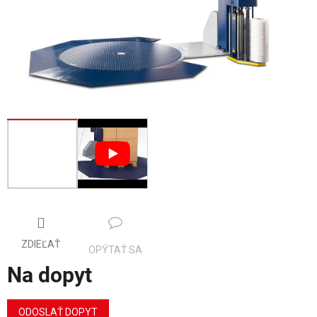
ZDIEĽAŤ
OPÝTAŤ SA
Na dopyt
Jednotková
cena:
ODOSLAŤ DOPYT