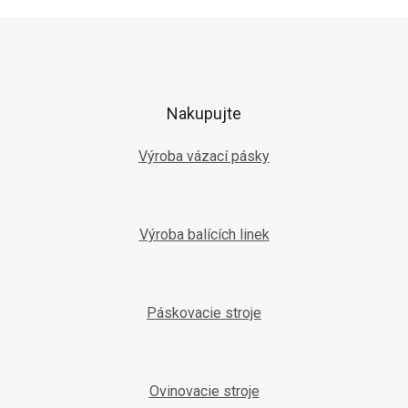
Z
á
p
ä
t
Nakupujte
i
e
Výroba vázací pásky
Výroba balících linek
Páskovacie stroje
Ovinovacie stroje