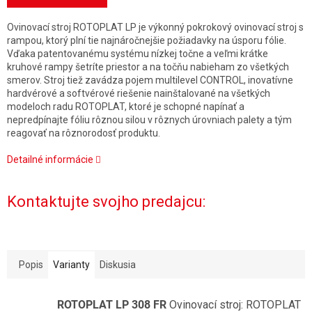
Ovinovací stroj ROTOPLAT LP je výkonný pokrokový ovinovací stroj s
rampou, ktorý plní tie najnáročnejšie požiadavky na úsporu fólie.
Vďaka patentovanému systému nízkej točne a veľmi krátke
kruhové rampy šetríte priestor a na točňu nabieham zo všetkých
smerov. Stroj tiež zavádza pojem multilevel CONTROL, inovatívne
hardvérové a softvérové riešenie nainštalované na všetkých
modeloch radu ROTOPLAT, ktoré je schopné napínať a
nepredpínajte fóliu rôznou silou v rôznych úrovniach palety a tým
reagovať na rôznorodosť produktu.
Detailné informácie
Kontaktujte svojho predajcu:
Popis
Varianty
Diskusia
ROTOPLAT LP 308 FR
Ovinovací stroj: ROTOPLAT