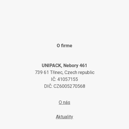
O firme
UNIPACK, Nebory 461
739 61 Třinec, Czech republic
IČ: 41057155
DIČ: CZ6005270568
O nás
Aktuality