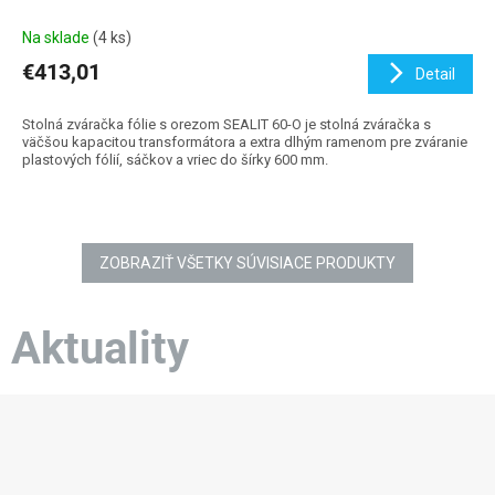
Na sklade
(4 ks)
€413,01
Detail
Stolná zváračka fólie s orezom SEALIT 60-O je stolná zváračka s
väčšou kapacitou transformátora a extra dlhým ramenom pre zváranie
plastových fólií, sáčkov a vriec do šírky 600 mm.
ZOBRAZIŤ VŠETKY SÚVISIACE PRODUKTY
Aktuality
Z
á
p
ä