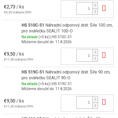
€2,73
/ ks
Do 
€3,30 vrátane DPH
HS 510C-51
Náhradní odporový drát: Šíře 100 cm,
pro svářečku SEALIT 100-O
Na sklade
(>5 ks)
| HS 510C-51
Môžeme doručiť do:
11.8.2026
€9,50
/ ks
Do 
€11,50 vrátane DPH
HS 519C-51
Náhradní odporový drát: Šíře 90 cm,
pro svářečku SEALIT 90-O
Na sklade
(>5 ks)
| HS 519C-51
Môžeme doručiť do:
11.8.2026
€9,50
/ ks
Do 
€11,50 vrátane DPH