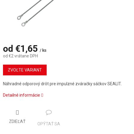
od
€1,65
/ ks
od
€2
vrátane DPH
Jednotková
cena:
ZVOĽTE VARIANT
Náhradné odporový drôt pre impulzné zváračky sáčkov SEALIT.
Detailné informácie
ZDIEĽAŤ
OPÝTAŤ SA