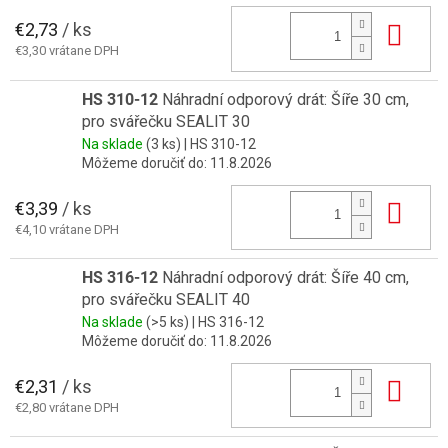
€2,73
/ ks
Do 
€3,30 vrátane DPH
HS 310-12
Náhradní odporový drát: Šíře 30 cm,
pro svářečku SEALIT 30
Na sklade
(3 ks)
| HS 310-12
Môžeme doručiť do:
11.8.2026
€3,39
/ ks
Do 
€4,10 vrátane DPH
HS 316-12
Náhradní odporový drát: Šíře 40 cm,
pro svářečku SEALIT 40
Na sklade
(>5 ks)
| HS 316-12
Môžeme doručiť do:
11.8.2026
€2,31
/ ks
Do 
€2,80 vrátane DPH