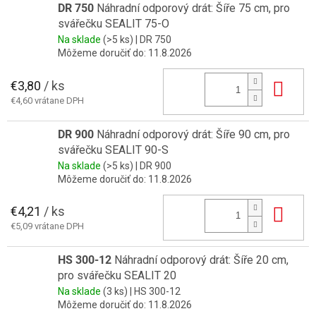
DR 750
Náhradní odporový drát: Šíře 75 cm, pro
svářečku SEALIT 75-O
Na sklade
(>5 ks)
| DR 750
Môžeme doručiť do:
11.8.2026
€3,80
/ ks
Do 
€4,60 vrátane DPH
DR 900
Náhradní odporový drát: Šíře 90 cm, pro
svářečku SEALIT 90-S
Na sklade
(>5 ks)
| DR 900
Môžeme doručiť do:
11.8.2026
€4,21
/ ks
Do 
€5,09 vrátane DPH
HS 300-12
Náhradní odporový drát: Šíře 20 cm,
pro svářečku SEALIT 20
Na sklade
(3 ks)
| HS 300-12
Môžeme doručiť do:
11.8.2026