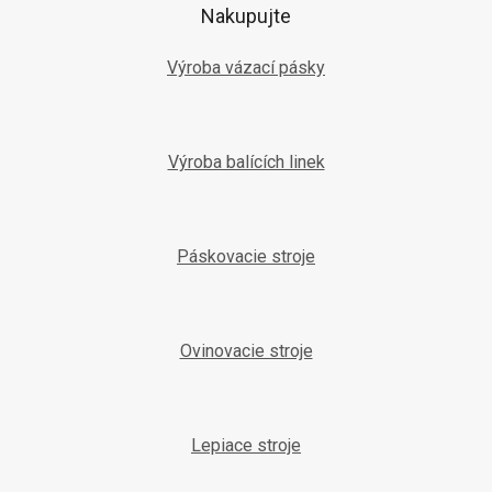
t
Nakupujte
i
e
Výroba vázací pásky
Výroba balících linek
Páskovacie stroje
Ovinovacie stroje
Lepiace stroje