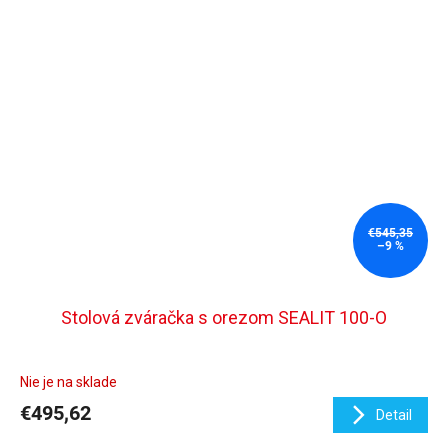
€545,35
–9 %
Stolová zváračka s orezom SEALIT 100-O
Nie je na sklade
€495,62
Detail