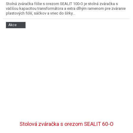
Stolná zváračka fólie s orezom SEALIT 100-O je stolná zváračka s
väčšou kapacitou transformátora a extra dlhým ramenom pre zváranie
plastových fólií, sáčkov a vriec do šírky...
Akce
Stolová zváračka s orezom SEALIT 60-O