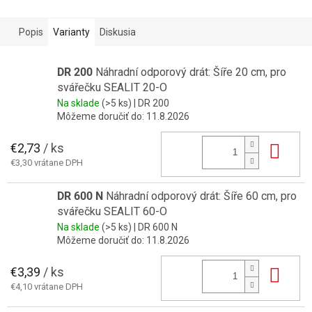
Popis
Varianty
Diskusia
DR 200
Náhradní odporový drát: Šíře 20 cm, pro
svářečku SEALIT 20-O
Na sklade
(>5 ks)
| DR 200
Môžeme doručiť do:
11.8.2026
€2,73
/ ks
Do 
€3,30 vrátane DPH
DR 600 N
Náhradní odporový drát: Šíře 60 cm, pro
svářečku SEALIT 60-O
Na sklade
(>5 ks)
| DR 600 N
Môžeme doručiť do:
11.8.2026
€3,39
/ ks
Do 
€4,10 vrátane DPH