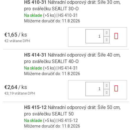
HS 410-31
Náhradní odporový drát: Šíře 30 cm,
pro svářečku SEALIT 30-O
Na sklade
(>5 ks)
| HS 410-31
Môžeme doručiť do:
11.8.2026
€1,65
/ ks
Do 
€2 vrátane DPH
HS 414-31
Náhradní odporový drát: Šíře 40 cm,
pro svářečku SEALIT 40-O
Na sklade
(>5 ks)
| HS 414-31
Môžeme doručiť do:
11.8.2026
€2,64
/ ks
Do 
€3,19 vrátane DPH
HS 415-12
Náhradní odporový drát: Šíře 50 cm,
pro svářečku SEALIT 50
Na sklade
(>5 ks)
| HS 415-12
Môžeme doručiť do:
11.8.2026