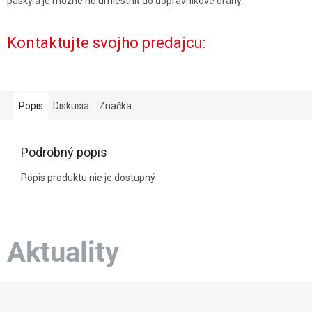
pásky a je možné ho umiestniť do dopravníkové dráhy.
Kontaktujte svojho predajcu:
Popis
Diskusia
Značka
Podrobný popis
Popis produktu nie je dostupný
Aktuality
Z
á