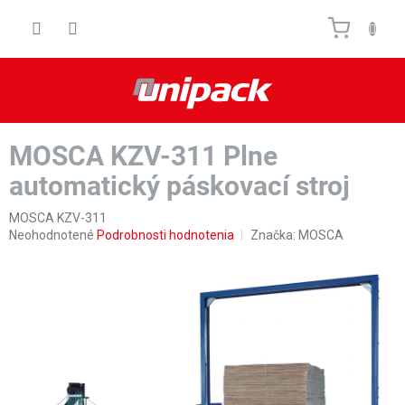
Prejsť
Nákupn
na
obsah
košík
MOSCA KZV-311 Plne
automatický páskovací stroj
MOSCA KZV-311
Priemerné
Neohodnotené
Podrobnosti hodnotenia
Značka:
MOSCA
hodnotenie
produktu
je
0,0
z
5
hviezdičiek.