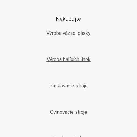
p
ä
t
Nakupujte
i
e
Výroba vázací pásky
Výroba balících linek
Páskovacie stroje
Ovinovacie stroje