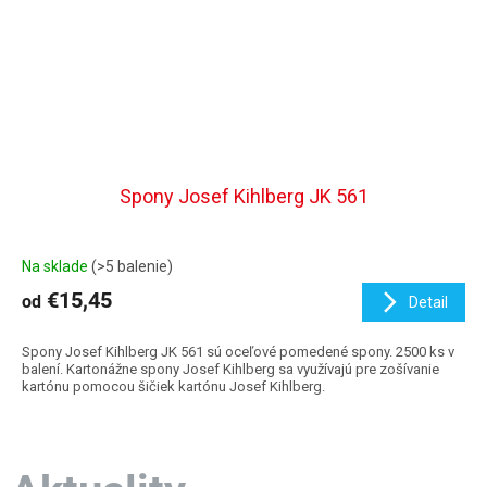
Spony Josef Kihlberg JK 561
Na sklade
(>5 balenie)
€15,45
od
Detail
Spony Josef Kihlberg JK 561 sú oceľové pomedené spony. 2500 ks v
balení. Kartonážne spony Josef Kihlberg sa využívajú pre zošívanie
kartónu pomocou šičiek kartónu Josef Kihlberg.