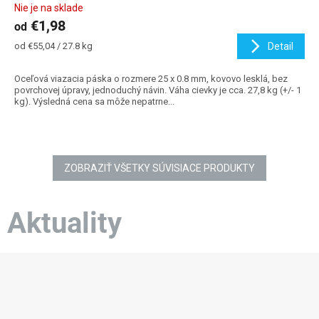
Nie je na sklade
€1,98
od
Jednotková
od €55,04 / 27.8 kg
Detail
cena:
Oceľová viazacia páska o rozmere 25 x 0.8 mm, kovovo lesklá, bez
povrchovej úpravy, jednoduchý návin. Váha cievky je cca. 27,8 kg (+/- 1
kg). Výsledná cena sa môže nepatrne...
ZOBRAZIŤ VŠETKY SÚVISIACE PRODUKTY
Aktuality
Z
á
p
ä