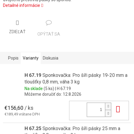
Detailné informácie
ZDIEĽAŤ
OPÝTAŤ SA
Popis
Varianty
Diskusia
H 67.19
Sponkovačka: Pro šíři pásky 19-20 mm a
tloušťky 0,8 mm, váha 3 kg
Na sklade
(5 ks)
| H 67.19
Môžeme doručiť do:
12.8.2026
€156,60
/ ks
Do 
€189,49 vrátane DPH
H 67.25
Sponkovačka: Pro šíři pásky 25 mm a