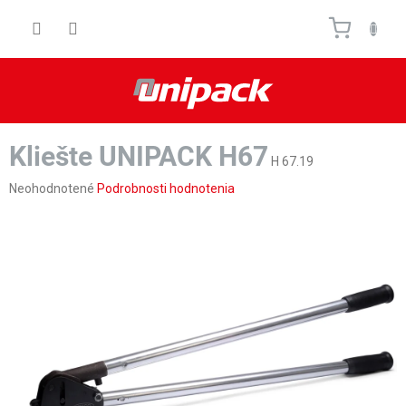
Prejsť
Nákupn
na
obsah
košík
Kliešte UNIPACK H67
H 67.19
Priemerné
Neohodnotené
Podrobnosti hodnotenia
hodnotenie
produktu
je
0,0
z
5
hviezdičiek.