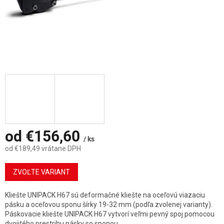
od
€156,60
/ ks
od
€189,49
vrátane DPH
Jednotková
cena:
ZVOĽTE VARIANT
Kliešte UNIPACK H67 sú deformačné kliešte na oceľovú viazaciu
pásku a oceľovou sponu šírky 19-32 mm (podľa zvolenej varianty).
Páskovacie kliešte UNIPACK H67 vytvorí veľmi pevný spoj pomocou
dvojitého prestrihu pásky so sponou.