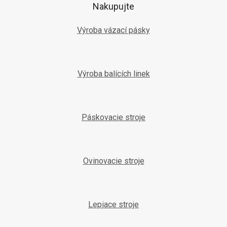
t
Nakupujte
i
e
Výroba vázací pásky
Výroba balících linek
Páskovacie stroje
Ovinovacie stroje
Lepiace stroje