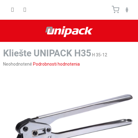
Prejsť
Nákupn
na
obsah
košík
Kliešte UNIPACK H35
H 35-12
Priemerné
Neohodnotené
Podrobnosti hodnotenia
hodnotenie
produktu
je
0,0
z
5
hviezdičiek.