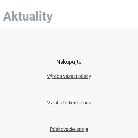
Aktuality
Z
á
p
ä
t
Nakupujte
i
e
Výroba vázací pásky
Výroba balících linek
Páskovacie stroje