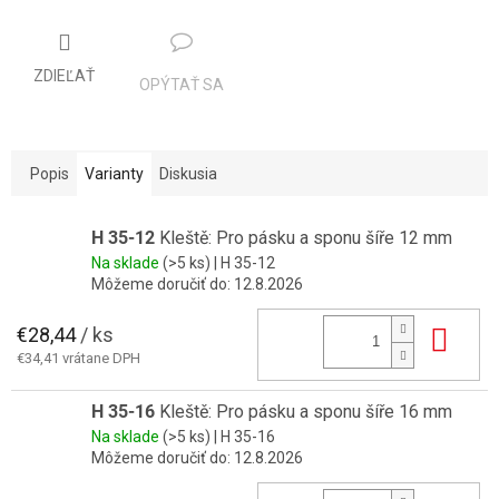
ZDIEĽAŤ
OPÝTAŤ SA
Popis
Varianty
Diskusia
H 35-12
Kleště: Pro pásku a sponu šíře 12 mm
Na sklade
(>5 ks)
| H 35-12
Môžeme doručiť do:
12.8.2026
€28,44
/ ks
Do 
€34,41 vrátane DPH
H 35-16
Kleště: Pro pásku a sponu šíře 16 mm
Na sklade
(>5 ks)
| H 35-16
Môžeme doručiť do:
12.8.2026