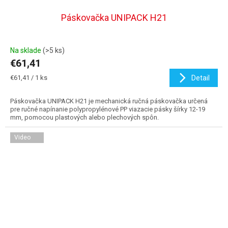
Páskovačka UNIPACK H21
Na sklade
(>5 ks)
€61,41
Jednotková
€61,41 / 1 ks
Detail
cena:
Páskovačka UNIPACK H21 je mechanická ručná páskovačka určená
pre ručné napínanie polypropylénové PP viazacie pásky šírky 12-19
mm, pomocou plastových alebo plechových spôn.
Video