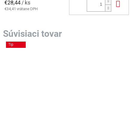
€28,44
/ ks
Do 
€34,41 vrátane DPH
Tip