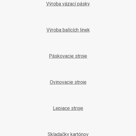
e
Výroba vázací pásky
Výroba balících linek
Páskovacie stroje
Ovinovacie stroje
Lepiace stroje
Skladačky kartónov