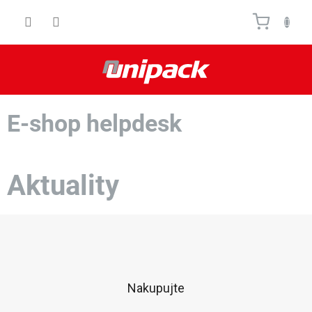
Prejsť
Nákupn
na
obsah
košík
E-shop helpdesk
Aktuality
Z
á
p
ä
t
Nakupujte
i