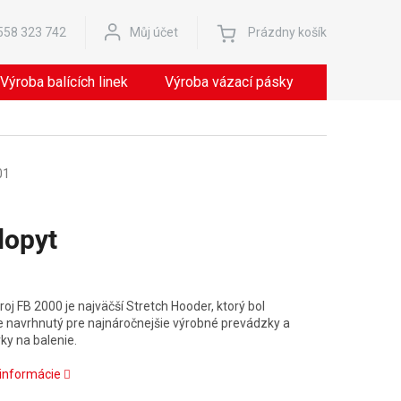
Nákupný
558 323 742
Můj účet
Prázdny košík
košík
Výroba balících linek
Výroba vázací pásky
Servis
01
dopyt
ová
troj FB 2000 je najväčší Stretch Hooder, ktorý bol
e navrhnutý pre najnáročnejšie výrobné prevádzky a
ky na balenie.
 informácie