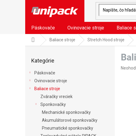
Prejsť
na
obsah
Páskovače
Ovinovacie stroje
Baliace s
Domov
Baliace stroje
Stretch Hood stroje
B
Bal
o
Preskočiť
Kategórie
kategórie
č
Prieme
n
Neohod
Páskovače
hodnote
ý
produkt
Ovinovacie stroje
p
je
a
Baliace stroje
0,0
n
Zváračky vreciek
z
e
5
Sponkovačky
l
hviezdič
Mechanické sponkovačky
Akumulátorové sponkovačky
Pneumatické sponkovačky