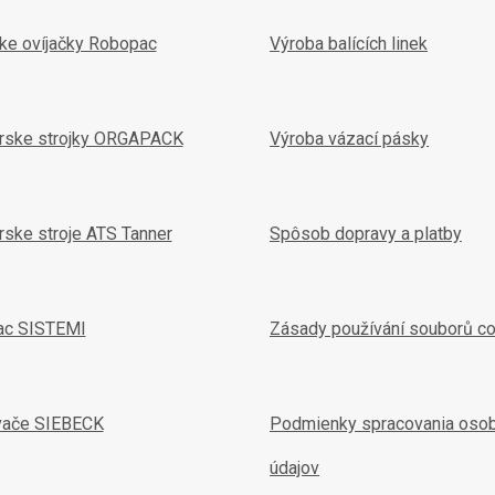
ske ovíjačky Robopac
Výroba balících linek
arske strojky ORGAPACK
Výroba vázací pásky
rske stroje ATS Tanner
Spôsob dopravy a platby
ac SISTEMI
Zásady používání souborů c
vače SIEBECK
Podmienky spracovania oso
údajov