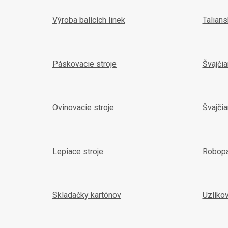
Výroba balících linek
Talian
Páskovacie stroje
Švajči
Ovinovacie stroje
Švajčia
Lepiace stroje
Robop
Skladačky kartónov
Uzlíko