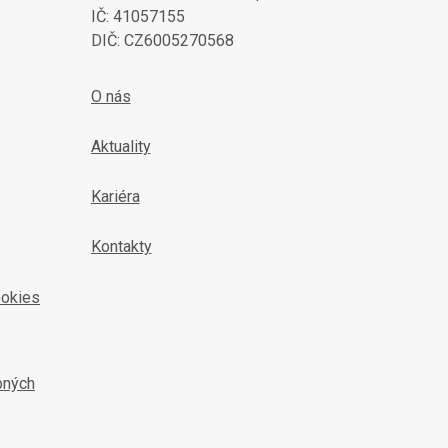
IČ: 41057155
DIČ: CZ6005270568
O nás
Aktuality
Kariéra
Kontakty
ookies
bných