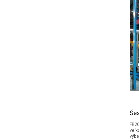
Šes
FB20
veľk
výbe