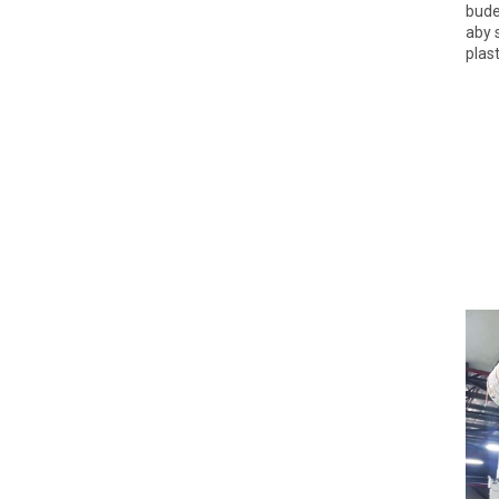
bude
aby 
plas