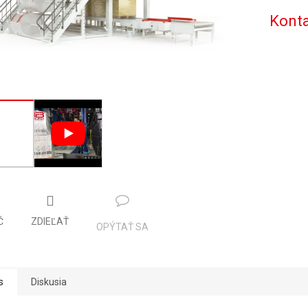
Konta
Č
ZDIEĽAŤ
OPÝTAŤ SA
s
Diskusia