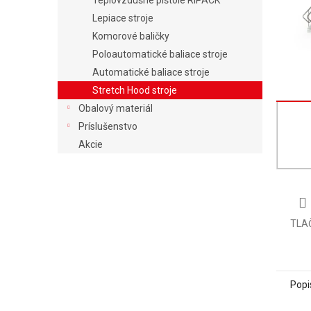
Teplovzdušné pištole RIPACK
Lepiace stroje
Komorové baličky
Poloautomatické baliace stroje
Automatické baliace stroje
Stretch Hood stroje
Obalový materiál
Príslušenstvo
Akcie
TLA
Popi