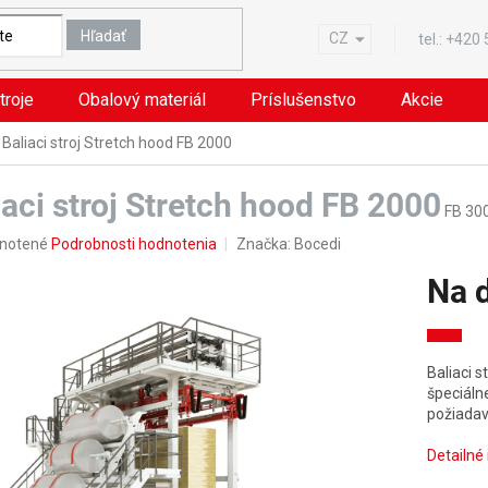
Hľadať
CZ
tel.:
+420
troje
Obalový materiál
Príslušenstvo
Akcie
Baliaci stroj Stretch hood FB 2000
iaci stroj Stretch hood FB 2000
FB 30
rné
notené
Podrobnosti hodnotenia
Značka:
Bocedi
nie
Na 
u
Jednotk
cena:
Baliaci s
iek.
špeciáln
požiadav
Detailné