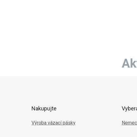
Ak
Z
á
p
ä
t
Nakupujte
Vyber
i
e
Výroba vázací pásky
Nemec